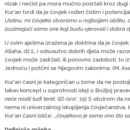
nizak i nečist pa mora mučno posrtati kroz dugi
Kur'an tvrdi da je čovjek rođen čistim i potencija
Uistinu
,
mi
č
ovjeka
stvaramo
u
najboljem
obliku
,
izuzimaju
ć
i
samo
one
koji
budu
vjerovali
i
dobra
d
U ovim ajetima izražena je doktrina da je čovjek 
Allaha, dž.š., i odsusutvo dobrih djela može razor
čovjek može zadržati, ili ponovno zadoboti, to iz
Jednoću i potčini se Njegovim zakonima. (M. As
Kur'an časni je kategoričan u tome da ne postoj
takav koncept u suprotnosti ideji o Božijoj pra
neće nositi tuđi teret
. (
El-Isra'
, 15) S obzirom da n
nema ni univerzalnog iskupljenja čovječanstva. Isk
Kur'an časni ističe: …
čovjekovo je samo ono što s
Definicija grijeha