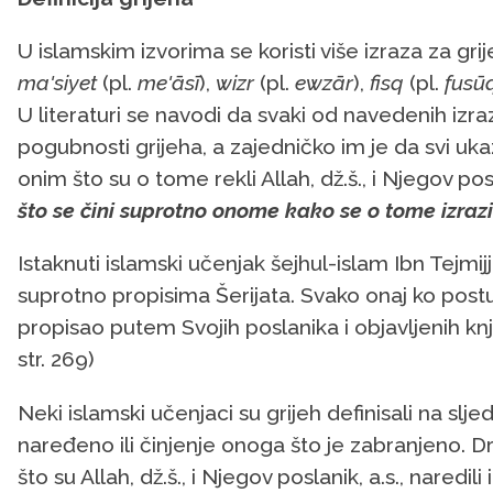
U islamskim izvorima se koristi više izraza za gri
ma'siyet
(pl.
me'āsī
),
wizr
(pl.
ewzār
),
fisq
(pl.
fusū
U literaturi se navodi da svaki od navedenih izra
pogubnosti grijeha, a zajedničko im je da svi uk
onim što su o tome rekli Allah, dž.š., i Njegov 
što se čini suprotno onome kako se o tome izrazi
Istaknuti islamski učenjak šejhul-islam Ibn Tejmij
suprotno propisima Šerijata. Svako onaj ko postu
propisao putem Svojih poslanika i objavljenih knjig
str. 269)
Neki islamski učenjaci su grijeh definisali na slje
naređeno ili činjenje onoga što je zabranjeno. D
što su Allah, dž.š., i Njegov poslanik, a.s., naredi