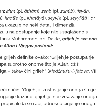
jeh:
ithm
(pl.
āthām
),
zenb
(pl.
zunūb
),
'isyān
,
q
),
khatī'e
(pl.
khatāyā
),
seyyi'e
(pl.
seyyi'āt
) i dr.
za ukazuje ne neki detalj i dimenziju
azuju na postupanje koje nije usaglašeno s
poslanik Muhammed, a.s. Dakle,
grijeh je sve ono
o Allah i Njegov poslanik.
je grijeh definiše ovako: "Grijeh je postupanje
pa suprotno onome što je Allah, dž.š.,
a – takav čini grijeh." (
Medžmu'u-l-fetava
, VIII,
deći način: "Grijeh je izostavljanje onoga što je
rugačije kazano, grijeh je neizvršavanje onoga
li i propisali da se radi, odnosno činjenje onoga