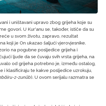
avani i uništavani upravo zbog grijeha koje su
tome govori. U Kur'anu se, također, ističe da su
sreće u svom životu, zapravo, rezultat
 na koji je On ukazao šaljući vjerovjesnike.
zorio na pogubne posljedice grijeha i
ćujući ljude da se čuvaju svih vrsta grijeha, na
valo od grijeha potrebno je, između ostalog,
e i klasificiraju te kakve posljedice uzrokuju,
ebāiru-z-zunūb
). U ovom serijalu razmatra se