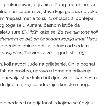
h i prekoračivanje granica. Zbog toga islamski
alno nosi sedam svojstava koja ga snažno vuku
m "napastima", a to su: 1. oholost, 2. pohlepa,
. Zbog toga se u Kur'anu časnom ističe da
ajetu sure
El-Hidžr
kaže se:
Za sve njih (one koji
žehennem će biti, on će sedam kapija imati i kroz
navedenih osobina vodi ka jednim od sedam
e posljedice
, Takvim za 2011. god., str. 105)
, koji navodi ljude na griješenje. On je poznat i
 Allah ga prokleo, upravo u tome da prikazuje
le nevaljalštine kako bi ih ljudi vidjeli kao nešto
đu ljudima, koji se udružuju i koriste mnoga
sve nedaće i neprijatnosti s kojima se čovjek