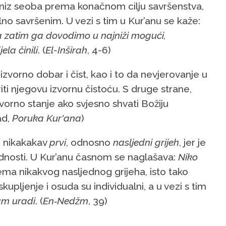
 niz seoba prema konačnom cilju savršenstva,
lno savršenim. U vezi s tim u Kur’anu se kaže:
a
zatim
ga
dovodimo
u
najni
ž
i
mogu
ć
i
,
jela
č
inili
. (
El
-
In
š
irah
, 4-6)
izvorno dobar i čist, kao i to da nevjerovanje u
iti njegovu izvornu čistoću. S druge strane,
vorno stanje ako svjesno shvati Božiju
ad,
Poruka Kur'ana
)
i nikakakav
prvi
, odnosno
nasljedni
grijeh
, jer je
vednosti. U Kur’anu časnom se naglašava:
Niko
ema nikakvog nasljednog grijeha, isto tako
upljenje i osuda su individualni, a u vezi s tim
am uradi
. (
En‑Nedžm
, 39)