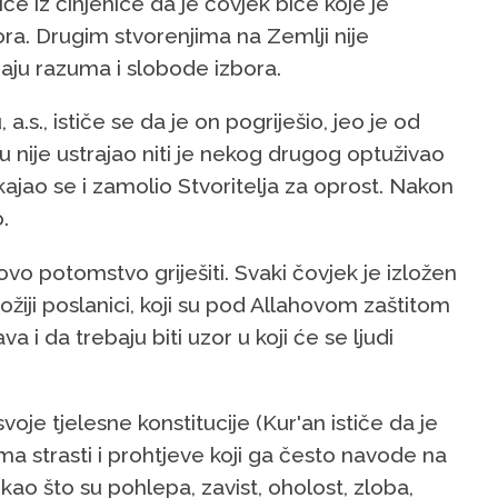
iče iz činjenice da je čovjek biće koje je
. Drugim stvorenjima na Zemlji nije
aju razuma i slobode izbora.
., ističe se da je on pogriješio, jeo je od
u nije ustrajao niti je nekog drugog optuživao
pokajao se i zamolio Stvoritelja za oprost. Nakon
.
ovo potomstvo griješiti. Svaki čovjek je izložen
Božiji poslanici, koji su pod Allahovom zaštitom
 i da trebaju biti uzor u koji će se ljudi
voje tjelesne konstitucije (Kur'an ističe da je
ma strasti i prohtjeve koji ga često navode na
kao što su pohlepa, zavist, oholost, zloba,