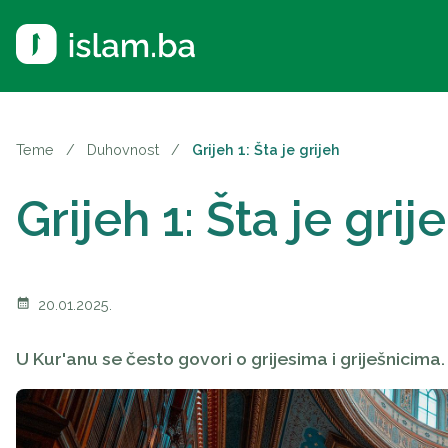
Teme
/
Duhovnost
/
Grijeh 1: Šta je grijeh
Grijeh 1: Šta je grij
calendar_month
20.01.2025.
U Kur'anu se često govori o grijesima i griješnicima.