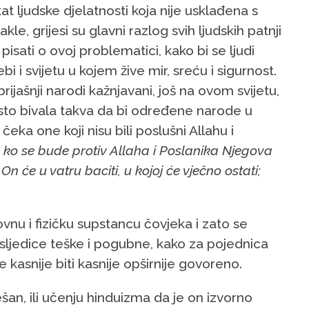
at ljudske djelatnosti koja nije usklađena s
e, grijesi su glavni razlog svih ljudskih patnji
isati o ovoj problematici, kako bi se ljudi
bi i svijetu u kojem žive mir, sreću i sigurnost.
ijašnji narodi kažnjavani, još na ovom svijetu,
često bivala takva da bi određene narode u
čeka one koji nisu bili poslušni Allahu i
ko se bude protiv Allaha i Poslanika Njegova
n će u vatru baciti, u kojoj će vječno ostati;
hovnu i fizičku supstancu čovjeka i zato se
 posljedice teške i pogubne, kako za pojednica
 kasnije biti kasnije opširnije govoreno.
šan, ili učenju hinduizma da je on izvorno