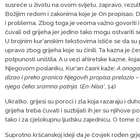
susreće u životu na ovom svijetu, zapravo, rezult
Božijim redom i zakonima koje je On propisao. Dakl
i problema. Zbog toga je veoma važno govoriti i p
čuvali od grijeha jer jedino tako mogu ostvariti se
U brojnim kur'anskim tekstovima ističe se da su pr
upravo zbog grijeha koje su činili. Ta kazna je 
potpunosti uništila. A u vezi ahiretske kazne, koja 
Njegovom poslaniku, Kur'an časni kaže:
A onoga 
dizao i preko granica Njegovih propisa prelazio – O
njega čeka sramna patnja.
(
En-Nisa'
, 14)
Ukratko, grijesi su poroci i zla koja razaraju i du
grijeha treba čuvati i suzbijati ih jer su njihove
tako i za cjelokupnu ljudsku zajednicu. O tome će
Suprotno kršćanskoj ideji da je čovjek rođen grje