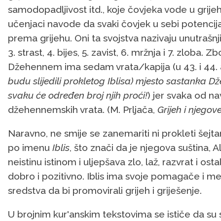
samodopadljivost itd., koje čovjeka vode u grije
učenjaci navode da svaki čovjek u sebi potencij
prema grijehu. Oni ta svojstva nazivaju unutrašnji
3. strast, 4. bijes, 5. zavist, 6. mržnja i 7. zloba
Džehennem ima sedam vrata/kapija (u 43. i 44. 
budu slijedili prokletog Iblisa) mjesto sastanka D
svaku će određen broj njih proći!
) jer svaka od 
džehennemskih vrata. (M. Prljača,
Grijeh i njegov
Naravno, ne smije se zanemariti ni prokleti šejtan
po imenu
Iblis
, što znači da je njegova suština,
neistinu istinom i uljepšava zlo, laž, razvrat i osta
dobro i pozitivno. Iblis ima svoje pomagače i me
sredstva da bi promovirali grijeh i griješenje.
U brojnim kur'anskim tekstovima se ističe da su 