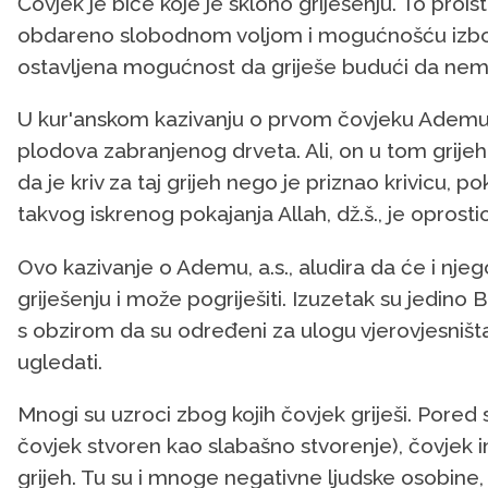
Čovjek je biće koje je sklono griješenju. To proist
obdareno slobodnom voljom i mogućnošću izbora
ostavljena mogućnost da griješe budući da nem
U kur'anskom kazivanju o prvom čovjeku Ademu, a.s
plodova zabranjenog drveta. Ali, on u tom grijeh
da je kriv za taj grijeh nego je priznao krivicu, 
takvog iskrenog pokajanja Allah, dž.š., je oprostio
Ovo kazivanje o Ademu, a.s., aludira da će i njeg
griješenju i može pogriješiti. Izuzetak su jedino 
s obzirom da su određeni za ulogu vjerovjesništava
ugledati.
Mnogi su uzroci zbog kojih čovjek griješi. Pored s
čovjek stvoren kao slabašno stvorenje), čovjek i
grijeh. Tu su i mnoge negativne ljudske osobine, 