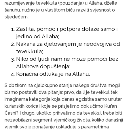
razumijevanje tevekkula (pouzdanja) u Allaha, dželle
šanuhu, nužno je u vlastitom biću razviti svjesnost o
sljedećem:
Zaštita, pomoć i potpora dolaze samo i
jedino od Allaha;
Nakana za djelovanjem je neodvojiva od
tevekkula;
Niko od ljudi nam ne može pomoći bez
Allahova dopuštenja;
Konačna odluka je na Allahu.
S obzirom na cjelokupno stanje našega društva mogli
bismo postaviti dva pitanja: prvo, da li je tevekkul tek
imaginarna kategorija koja danas egzistira samo unutar
kur’anskih korica i koje se prisjetimo dok učimo Kur’an
Časni? I drugo, ukoliko prihvatimo da tevekkul treba biti
nezaobilazni segment vjerničkog života, koliko današnji
vjernik svoje ponašanje usklađuje s parametrima