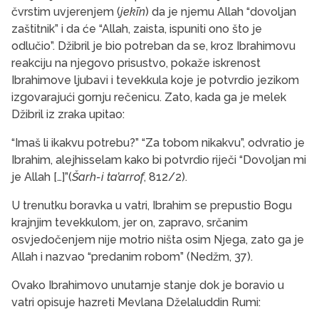
čvrstim uvjerenjem (
jekīn
) da je njemu Allah “dovoljan
zaštitnik” i da će “Allah, zaista, ispuniti ono što je
odlučio”. Džibril je bio potreban da se, kroz Ibrahimovu
reakciju na njegovo prisustvo, pokaže iskrenost
Ibrahimove ljubavi i tevekkula koje je potvrdio jezikom
izgovarajući gornju rečenicu. Zato, kada ga je melek
Džibril iz zraka upitao:
“Imaš li ikakvu potrebu?” “Za tobom nikakvu”, odvratio je
Ibrahim, alejhisselam kako bi potvrdio riječi “Dovoljan mi
je Allah […]”(
Šarh-i ta’arrof
, 812/2).
U trenutku boravka u vatri, Ibrahim se prepustio Bogu
krajnjim tevekkulom, jer on, zapravo, srčanim
osvjedočenjem nije motrio ništa osim Njega, zato ga je
Allah i nazvao “predanim robom” (Nedžm, 37).
Ovako Ibrahimovo unutarnje stanje dok je boravio u
vatri opisuje hazreti Mevlana Dželaluddin Rumi: