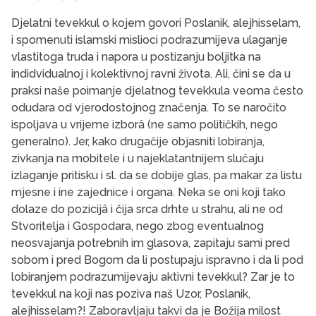
Djelatni tevekkul o kojem govori Poslanik, alejhisselam,
i spomenuti islamski mislioci podrazumijeva ulaganje
vlastitoga truda i napora u postizanju boljitka na
indidvidualnoj i kolektivnoj ravni života. Ali, čini se da u
praksi naše poimanje djelatnog tevekkula veoma često
odudara od vjerodostojnog značenja. To se naročito
ispoljava u vrijeme izborâ (ne samo političkih, nego
generalno). Jer, kako drugačije objasniti lobiranja,
zivkanja na mobitele i u najeklatantnijem slučaju
izlaganje pritisku i sl. da se dobije glas, pa makar za listu
mjesne i ine zajednice i organa. Neka se oni koji tako
dolaze do pozicijâ i čija srca drhte u strahu, ali ne od
Stvoritelja i Gospodara, nego zbog eventualnog
neosvajanja potrebnih im glasova, zapitaju sami pred
sobom i pred Bogom da li postupaju ispravno i da li pod
lobiranjem podrazumijevaju aktivni tevekkul? Zar je to
tevekkul na koji nas poziva naš Uzor, Poslanik,
alejhisselam?! Zaboravljaju takvi da je Božija milost