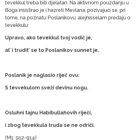
tevekkul treba biti djelatan. Na aktivnom pouzdanju u
Boga insistirao je i hazreti Mevlana, pozivajući se, pri
tome, na poznatu Poslanikovu, alejhisselam predaju o
tevekkulu:
Upravo, ako tevekkul tvoj vodič je,
al’ i trudit’ se to Poslanikov sunnet je.
Poslanik je naglasio riječ ovu:
S tevvekulom sveži devinu nogu.
Osluhni tajnu Habibullahovih riječi,
i zbog tevekkula truda se ne odriči.
(M1: 912-914)