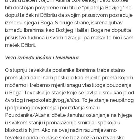
u vatru bačen voljom Allaha Uzvišenog i zato što želi
biti dostojan povjerene mu titule “prijatelja Božijeg”, ne
dopušta čak ni Džibrilu da svojim prisustvom posreduje
između njega i Boga. S druge strane, iskrena ljubav
između Ibrahima, kao Božijeg Halila i Boga ne dopušta
prisustvo tuđinca u svom ozračju, pa makar to bio i sam
melek Džibril.
Veza između ihsāna i tevekkula
O stupnju tevekkula poslanika Ibrahima treba stalno
promišljati da bi nam poslužio kao mjerilo prema kojem
možemo i trebamo mjeriti snagu vlastitoga pouzdanja
u Boga. Tevekkul je stanje koje se javlja u srcu kao plod
čvrstog i nepokolebljivog
jekīna
. To je stanje neupitnog
i potpunog povjerenja i pouzdanja srca u
Pouzdanika/Allaha, dželle šanuhu; oslanjanje na Njega
u svakom stanju i pronalaženje smiraja i spokoja u
bliskosti s Njim. Ako na ovaj način razumijevamo
tevekkul onda će naše srce bez obzira na izvanjske