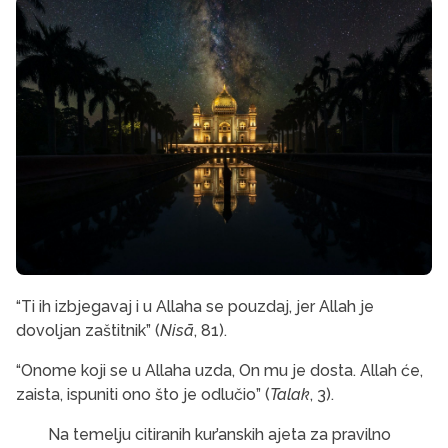
“Ti ih izbjegavaj i u Allaha se pouzdaj, jer Allah je
dovoljan zaštitnik” (
Nisā
, 81).
“Onome koji se u Allaha uzda, On mu je dosta. Allah će,
zaista, ispuniti ono što je odlučio” (
Talak
, 3).
Na temelju citiranih kur’anskih ajeta za pravilno