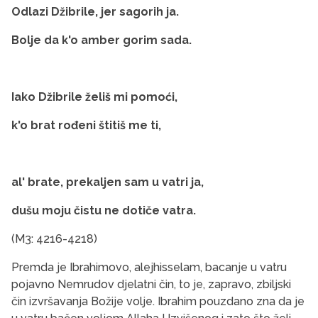
Odlazi Džibrile, jer sagorih ja.
Bolje da k'o amber gorim sada.
Iako Džibrile želiš mi pomoći,
k'o brat rođeni štitiš me ti,
al' brate, prekaljen sam u vatri ja,
dušu moju čistu ne dotiče vatra.
(M3: 4216-4218)
Premda je Ibrahimovo, alejhisselam, bacanje u vatru
pojavno Nemrudov djelatni čin, to je, zapravo, zbiljski
čin izvršavanja Božije volje. Ibrahim pouzdano zna da je