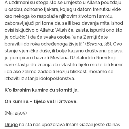
A uzdrmani su stoga što se umjesto u Allaha pouzdaju
u osobu, odnosno ljekara, kojeg u datom trenutku vide
kao nekoga ko raspolaže njihovim životom i smrću,
zaboravljajući pri tome da, sa ili bez davanja mita, ishod
ovisi isključivo o Allahu: “Allah će, zaista, ispuniti ono što
je odlučio” i da će svaka osoba “a na Zemlji ćete
boraviti i do roka određenoga živjeti!” (
Bekara
, 36). Ovo
stanje vjerničke duše, ili bolje kazano društvenu pojavu,
je percipirao i hazreti Mevlana Dželaluddin Rumi koji
nam stavlja do znanja da i vlastito tijelo može biti kumir
i da ako želimo zadobiti Božiju bliskost, moramo se
izbaviti iz stanja idolopoklonstva.
K'o Ibrahim kumire ću slomiti ja.
On kumira – tijelo vatri žrtvova.
(M5: 2505)
Drugo
na šta nas upozorava Imam Gazali jeste da naš