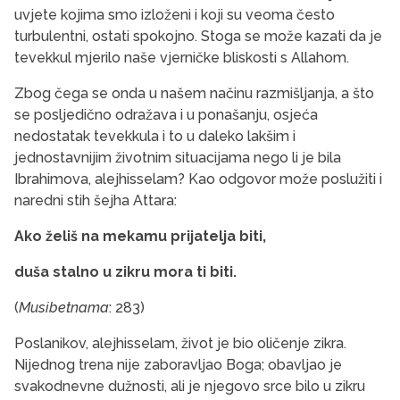
uvjete kojima smo izloženi i koji su veoma često
turbulentni, ostati spokojno. Stoga se može kazati da je
tevekkul mjerilo naše vjerničke bliskosti s Allahom.
Zbog čega se onda u našem načinu razmišljanja, a što
se posljedično odražava i u ponašanju, osjeća
nedostatak tevekkula i to u daleko lakšim i
jednostavnijim životnim situacijama nego li je bila
Ibrahimova, alejhisselam? Kao odgovor može poslužiti i
naredni stih šejha Attara:
Ako želiš na mekamu prijatelja biti,
duša stalno u zikru mora ti biti.
(
Musibetnama
: 283)
Poslanikov, alejhisselam, život je bio oličenje zikra.
Nijednog trena nije zaboravljao Boga; obavljao je
svakodnevne dužnosti, ali je njegovo srce bilo u zikru