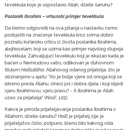
tevekkula koje je uspostavio Allah, dželle šanuhu?
Poslanik Ibrahim – vrhunski primjer tevekkula
Da bismo odgovorili na ova pitanja u nastavku ćemo
podsjetiti na značenje tevekkula kroz svima dobro
poznatu kur’ansku crticu iz života poslanika Ibrahima,
alejhisselam, koji se uzima kao primjer najvišeg stupnja
tevekkula. Zahvaljujući tevekkulu koji je iskazao kada je
bačen u Nemrudovu vatru, odlikovan je duhovnom
titulom
Halīlullāha
, Allahovog odanog prijatelja, što je
obznanjeno u ajetu: “Ko je bolje vjere od onoga koji se
iskreno preda Allahu, čineći još i dobra djela, i koji slijedi
vjeru Ibrahimovu, vjeru pravu? - A Ibrahima je Allah
uzeo za prijatelja” (
Nisā’
, 125).
Kakva je priroda prijateljevanja poslanika Ibrahima s
Allahom, dželle šanuhu?
Halīl
je prijatelj čije je
prijateljstvo čisto, potpuno, lišeno bilo kakvog vida