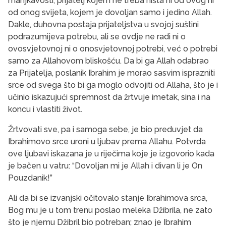
manjkavosti; prijatelj kojem ne treba ništa ni od ovog ni
od onog svijeta, kojem je dovoljan samo i jedino Allah.
Dakle, duhovna postaja prijateljstva u svojoj suštini
podrazumijeva potrebu, ali se ovdje ne radi ni o
ovosvjetovnoj ni o onosvjetovnoj potrebi, već o potrebi
samo za Allahovom bliskošću. Da bi ga Allah odabrao
za Prijatelja, poslanik Ibrahim je morao sasvim isprazniti
srce od svega što bi ga moglo odvojiti od Allaha, što je i
učinio iskazujući spremnost da žrtvuje imetak, sina i na
koncu i vlastiti život.
Žrtvovati sve, pa i samoga sebe, je bio preduvjet da
Ibrahimovo srce uroni u ljubav prema Allahu. Potvrda
ove ljubavi iskazana je u riječima koje je izgovorio kada
je bačen u vatru: “Dovoljan mi je Allah i divan li je On
Pouzdanik!”
Ali da bi se izvanjski očitovalo stanje Ibrahimova srca,
Bog mu je u tom trenu poslao meleka Džibrila, ne zato
što je njemu Džibril bio potreban; znao je Ibrahim