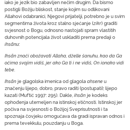
iako je jezik bio zabavljen nečim drugim. Da bismo
postigli Božiju bliskost, stanje kojim su odlikovani
Allahovi odabranici, Njegovi prijatelji, potrebno je u svim
segmentima života kroz stalno sjećanje (
zikr
) graditi
svjesnost o Bogu, odnosno nastojati spram vlastitih
duhovnih potencijala život uskladiti prema predaji o
ihsānu
:
Ihsān znači obožavati Allaha, dželle šanuhu, kao da Ga
očima svojim vidiš, jer ako Ga ti i ne vidiš, On ionako vidi
tebe
.
Ihsān
je glagolska imenica od glagola
ahsene
u
značenju lijepo, dobro, pravo raditi (postupati); lijepo
kazati (Muftić 1997: 295). Dakle,
ihsān
je kodeks
ophođenja utemeljen na istinskoj etičnosti. Istinskoj jer
počiva na svjesnosti o Božijoj Sveprisutnosti i ta
spoznaja čovjeku omogućava da gradi ispravan odnos i
prema tevekkulu, pouzdanju u Boga.