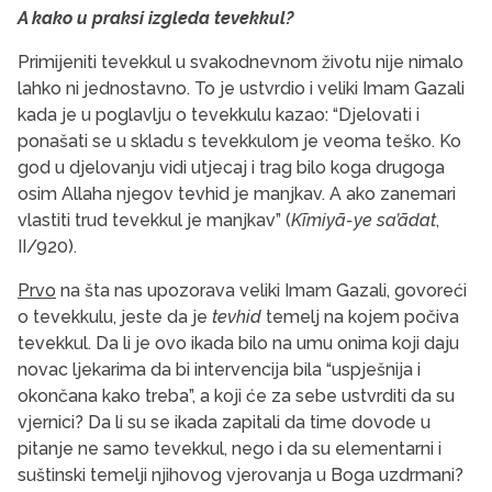
A kako u praksi izgleda tevekkul?
Primijeniti tevekkul u svakodnevnom životu nije nimalo
lahko ni jednostavno. To je ustvrdio i veliki Imam Gazali
kada je u poglavlju o tevekkulu kazao: “Djelovati i
ponašati se u skladu s tevekkulom je veoma teško. Ko
god u djelovanju vidi utjecaj i trag bilo koga drugoga
osim Allaha njegov tevhid je manjkav. A ako zanemari
vlastiti trud tevekkul je manjkav” (
Kīmiyā-ye sa’ādat
,
II/920).
Prvo
na šta nas upozorava veliki Imam Gazali, govoreći
o tevekkulu, jeste da je
tevhid
temelj na kojem počiva
tevekkul. Da li je ovo ikada bilo na umu onima koji daju
novac ljekarima da bi intervencija bila “uspješnija i
okončana kako treba”, a koji će za sebe ustvrditi da su
vjernici? Da li su se ikada zapitali da time dovode u
pitanje ne samo tevekkul, nego i da su elementarni i
suštinski temelji njihovog vjerovanja u Boga uzdrmani?