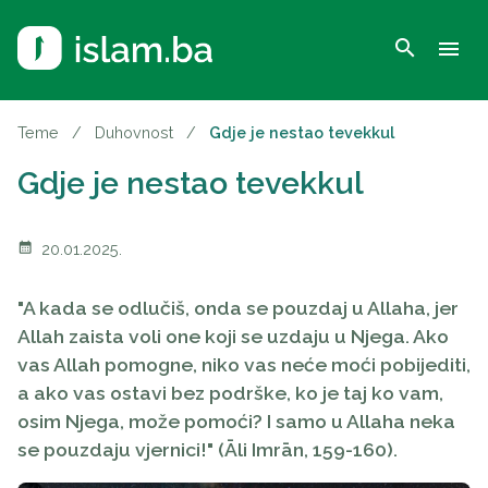
search
menu
Teme
/
Duhovnost
/
Gdje je nestao tevekkul
Gdje je nestao tevekkul
calendar_month
20.01.2025.
"A kada se odlučiš, onda se pouzdaj u Allaha, jer
Allah zaista voli one koji se uzdaju u Njega. Ako
vas Allah pomogne, niko vas neće moći pobijediti,
a ako vas ostavi bez podrške, ko je taj ko vam,
osim Njega, može pomoći? I samo u Allaha neka
se pouzdaju vjernici!" (Āli Imrān, 159-160).