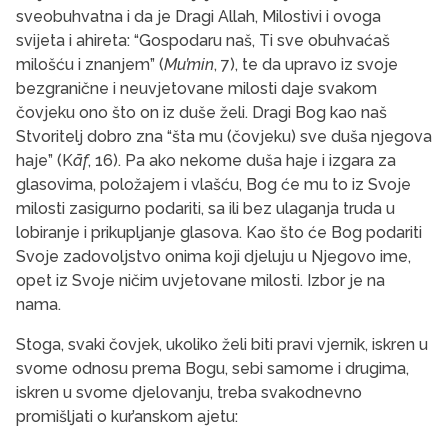
sveobuhvatna i da je Dragi Allah, Milostivi i ovoga
svijeta i ahireta: “Gospodaru naš, Ti sve obuhvaćaš
milošću i znanjem” (
Mu’min
, 7), te da upravo iz svoje
bezgranične i neuvjetovane milosti daje svakom
čovjeku ono što on iz duše želi. Dragi Bog kao naš
Stvoritelj dobro zna “šta mu (čovjeku) sve duša njegova
haje” (K
āf
, 16). Pa ako nekome duša haje i izgara za
glasovima, položajem i vlašću, Bog će mu to iz Svoje
milosti zasigurno podariti, sa ili bez ulaganja truda u
lobiranje i prikupljanje glasova. Kao što će Bog podariti
Svoje zadovoljstvo onima koji djeluju u Njegovo ime,
opet iz Svoje ničim uvjetovane milosti. Izbor je na
nama.
Stoga, svaki čovjek, ukoliko želi biti pravi vjernik, iskren u
svome odnosu prema Bogu, sebi samome i drugima,
iskren u svome djelovanju, treba svakodnevno
promišljati o kur’anskom ajetu: