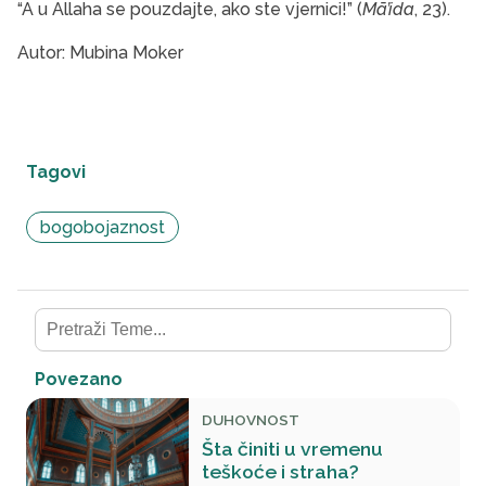
“A u Allaha se pouzdajte, ako ste vjernici!” (
Mā’ida
, 23).
Autor: Mubina Moker
Tagovi
bogobojaznost
Povezano
DUHOVNOST
Šta činiti u vremenu
teškoće i straha?