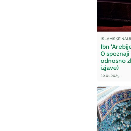
ISLAMSKE NAU
Ibn 'Arebij
O spoznaji
odnosno zb
izjave)
20.01.2025.