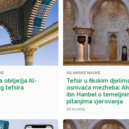
KE
ISLAMSKE NAUKE
a obilježja Al-
Tefsir u fikskim djelim
 tefsira
osnivača mezheba: A
ibn Hanbel o temeljni
pitanjima vjerovanja
20.01.2025.