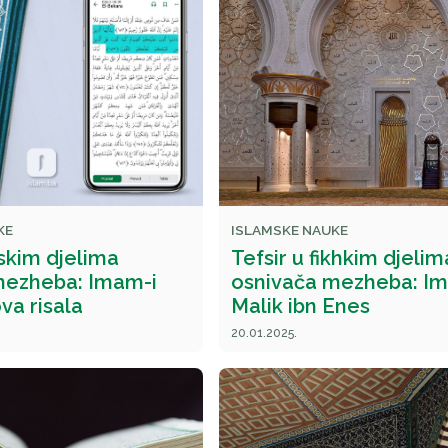
KE
ISLAMSKE NAUKE
kskim djelima
Tefsir u fikhkim djelim
mezheba: Imam-i
osnivača mezheba: I
ova risala
Malik ibn Enes
20.01.2025.