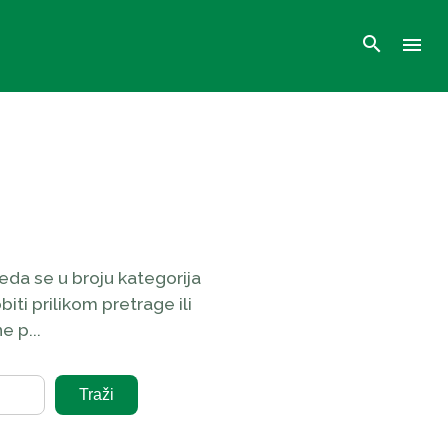
search
menu
da se u broju kategorija
iti prilikom pretrage ili
 p...
Traži