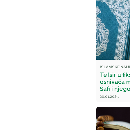
ISLAMSKE NAU
Tefsir u fi
osnivača 
Šafi i njeg
20.01.2025.