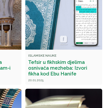
ISLAMSKE NAUKE
a
Tefsir u fikhskim djelima
mam-i
osnivača mezheba: Izvori
fikha kod Ebu Hanife
20.01.2025.