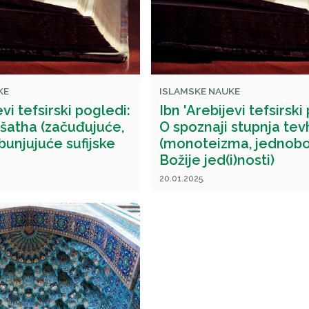
KE
ISLAMSKE NAUKE
evi tefsirski pogledi:
Ibn 'Arebijevi tefsirski
 šatha (začuđujuće,
O spoznaji stupnja tev
unjujuće sufijske
(monoteizma, jednobo
Božije jed(i)nosti)
20.01.2025.