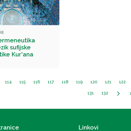
KE
hermeneutika
zik sufijske
ike Kur'ana
114
115
116
117
118
119
120
121
122
131
132
arrow_forward_ios
last
tranice
Linkovi