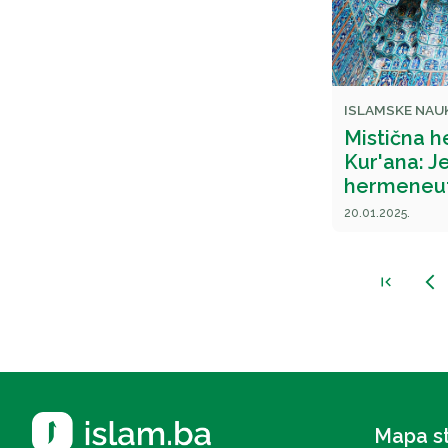
ISLAMSKE NAU
Mistična 
Kur'ana: Je
hermeneut
20.01.2025.
first_page
arrow_back_ios_new
Mapa s