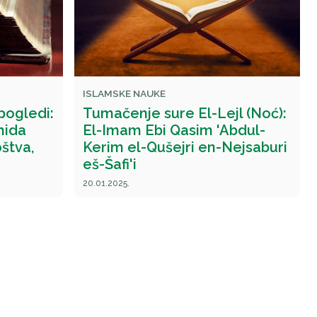
ISLAMSKE NAUKE
 pogledi:
Tumačenje sure El-Lejl (Noć):
hida
El-Imam Ebi Qasim 'Abdul-
štva,
Kerim el-Qušejri en-Nejsaburi
eš-Šafi'i
20.01.2025.