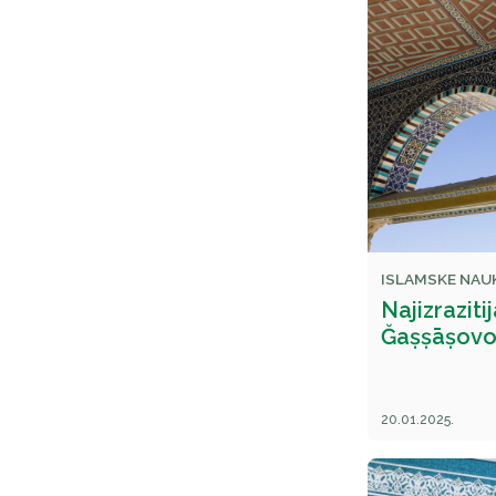
ISLAMSKE NAU
Najizrazitij
Ğaṣṣāṣovog
20.01.2025.