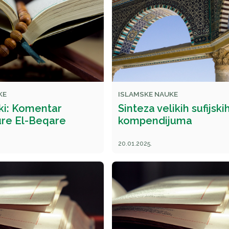
KE
ISLAMSKE NAUKE
ki: Komentar
Sinteza velikih sufijski
ure El-Beqare
kompendijuma
20.01.2025.