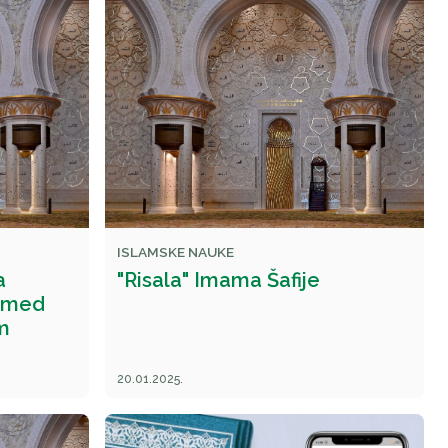
ISLAMSKE NAUKE
a
"Risala" Imama Šafije
hmed
m
20.01.2025.