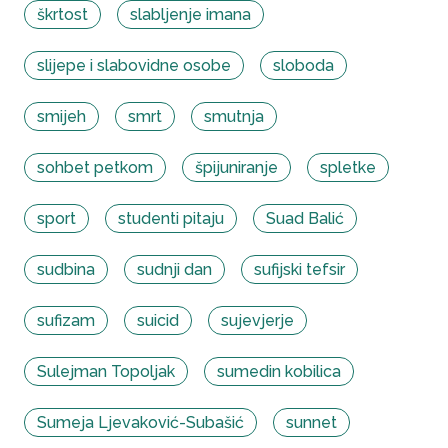
škrtost
slabljenje imana
slijepe i slabovidne osobe
sloboda
smijeh
smrt
smutnja
sohbet petkom
špijuniranje
spletke
sport
studenti pitaju
Suad Balić
sudbina
sudnji dan
sufijski tefsir
sufizam
suicid
sujevjerje
Sulejman Topoljak
sumedin kobilica
Sumeja Ljevaković-Subašić
sunnet