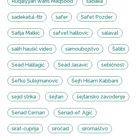
Ruqaiyyah Waris Maqsood
sadaka
sadekatul-fitr
safer
Safet Pozder
Safija Malkić
safvet halilovic
salavat
salih haušić video
samoubojstvo
Šatibi
Sead Halilagić
Sead Jasavić
sebičnost
Šefko Sulejmanović
Šejh Hišam Kabbani
sejid strika
šejtan
šejtansko zavođenje
Senad Ćeman
Senad-ef. Agić
sirat-ćuprija
siročad
siromaštvo