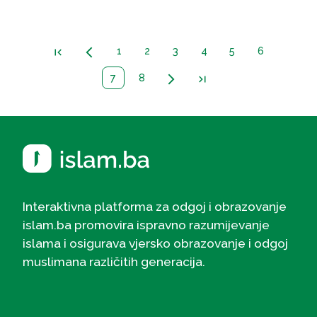
1
2
3
4
5
6
first_page
arrow_back_ios_new
7
8
arrow_forward_ios
last_page
Interaktivna platforma za odgoj i obrazovanje
islam.ba promovira ispravno razumijevanje
islama i osigurava vjersko obrazovanje i odgoj
muslimana različitih generacija.