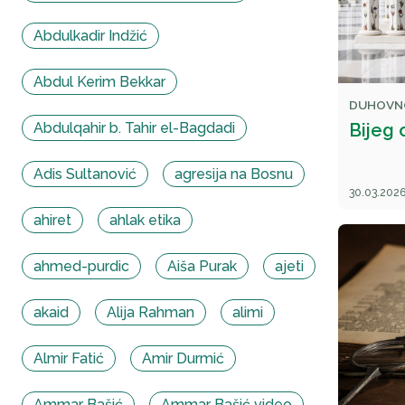
Abdulkadir Indžić
Abdul Kerim Bekkar
DUHOVN
Abdulqahir b. Tahir el-Bagdadi
Bijeg 
Adis Sultanović
agresija na Bosnu
30.03.2026
ahiret
ahlak etika
ahmed-purdic
Aiša Purak
ajeti
akaid
Alija Rahman
alimi
Almir Fatić
Amir Durmić
Ammar Bašić
Ammar Bašić video