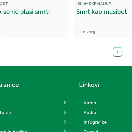
OST
ISLAMSKE NAUKE
k se ne plaši smrti
Smrt kao musibet
.
20.01.2025.
1
tranice
Linkovi
Video
tefsir
Audio
Infografike
pedija hadisa
Tagovi