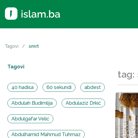
Tagovi
/
smrt
Tagovi
tag:
40 hadisa
60 sekundi
abdest
Abdulah Budimlija
Abdulaziz Drkić
Abdulgafar Velić
Abdulhamid Mahmud Tuhmaz