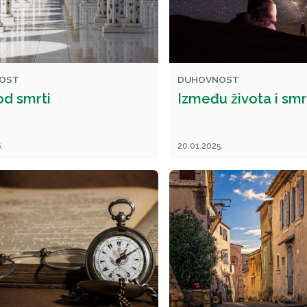
OST
DUHOVNOST
od smrti
Između života i smr
.
20.01.2025.