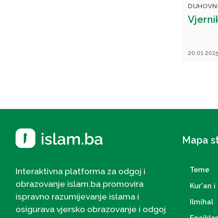
DUHOVN
Vjerni
20.01.2025
Mapa s
Teme
Interaktivna platforma za odgoj i
obrazovanje islam.ba promovira
Kur'an i 
ispravno razumijevanje islama i
Ilmihal
osigurava vjersko obrazovanje i odgoj
Enciklo