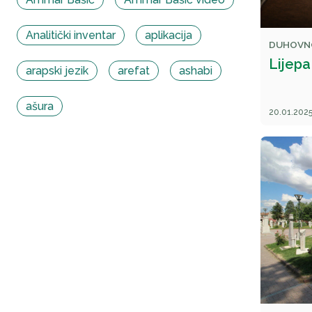
Analitički inventar
aplikacija
DUHOVN
Lijep
arapski jezik
arefat
ashabi
ašura
20.01.2025