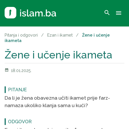
search
menu
Pitanja i odgovori
/
Ezan i ikamet
/
Žene i učenje
ikameta
Žene i učenje ikameta
calendar_month
18.01.2025.
PITANJE
Da li je žena obavezna učiti ikamet prije farz-
namaza ukoliko klanja sama u kući?
ODGOVOR