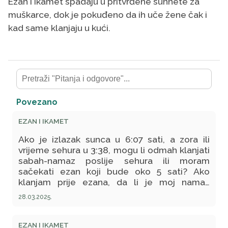
Ezan i ikamet spadaju u pritvrđene sunnete za
muškarce, dok je pokuđeno da ih uče žene čak i
kad same klanjaju u kući.
Povezano
EZAN I IKAMET
Ako je izlazak sunca u 6:07 sati, a zora ili
vrijeme sehura u 3:38, mogu li odmah klanjati
sabah-namaz poslije sehura ili moram
sačekati ezan koji bude oko 5 sati? Ako
klanjam prije ezana, da li je moj namaz
ispravan?
28.03.2025.
EZAN I IKAMET