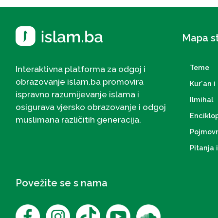
Mapa s
Teme
Interaktivna platforma za odgoj i
obrazovanje islam.ba promovira
Kur'an i 
ispravno razumijevanje islama i
Ilmihal
osigurava vjersko obrazovanje i odgoj
Enciklo
muslimana različitih generacija.
Pojmovn
Pitanja 
Povežite se s nama