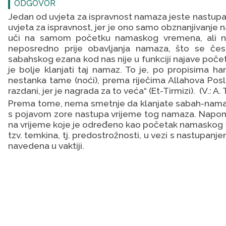
ODGOVOR
Jedan od uvjeta za ispravnost namaza jeste nastup
uvjeta za ispravnost, jer je ono samo obznanjivanje 
uči na samom početku namaskog vremena, ali nij
neposredno prije obavljanja namaza, što se čes
sabahskog ezana kod nas nije u funkciji najave poče
je bolje klanjati taj namaz. To je, po
propisima han
nestanka tame (noći), prema riječima Allahova Posla
razdani, jer je nagrada za to veća“ (Et-Tirmizi).
(V.: A
Prema tome, nema smetnje da klanjate sabah-namaz 
s pojavom zore nastupa vrijeme tog namaza. Napo
na vrijeme koje je određeno kao početak namaskog vr
tzv. temkina, tj. predostrožnosti, u vezi s nastup
navedena u vaktiji.