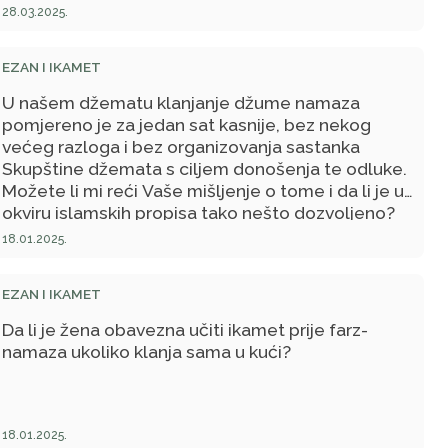
28.03.2025.
EZAN I IKAMET
U našem džematu klanjanje džume namaza
pomjereno je za jedan sat kasnije, bez nekog
većeg razloga i bez organizovanja sastanka
Skupštine džemata s ciljem donošenja te odluke.
Možete li mi reći Vaše mišljenje o tome i da li je u
okviru islamskih propisa tako nešto dozvoljeno?
18.01.2025.
EZAN I IKAMET
Da li je žena obavezna učiti ikamet prije farz-
namaza ukoliko klanja sama u kući?
18.01.2025.