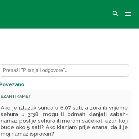
search
menu
Povezano
EZAN I IKAMET
Ako je izlazak sunca u 6:07 sati, a zora ili vrijeme
sehura u 3:38, mogu li odmah klanjati sabah-
namaz poslije sehura ili moram sačekati ezan koji
bude oko 5 sati? Ako klanjam prije ezana, da li je
moj namaz ispravan?