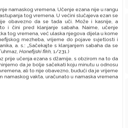
anje namaskog vremena. Učenje ezana nije u rangu
nastupanja tog vremena. U većini slučajeva ezan se
e obavezno da se tada uči. Može i kasnije, a
to i čini pred klanjanje sabaha.
Naime, učenje
tka tog vremena, već ulaska njegova dijela u kome
efijskog mezheba, vrijeme do pojave svjetlosti i
nika, a. s.: „Sačekajte s klanjanjem sabaha da se
. Tuhmaz,
Hanefijski fikh,
1/231.)
prije učenja ezana s džamije, s obzirom na to da
minjemo da je
bolje sačekati koju minutu u odnosu
emena, ali to nije obavezno, budući da je vrijeme
anjem namaskog vakta, uračunato u namaska vremena