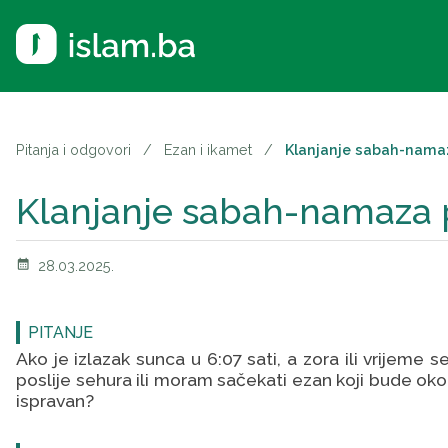
Pitanja i odgovori
/
Ezan i ikamet
/
Klanjanje sabah-namaz
Klanjanje sabah-namaza p
calendar_month
28.03.2025.
PITANJE
Ako je izlazak sunca u 6:07 sati, a zora ili vrijeme
poslije sehura ili moram sačekati ezan koji bude oko 
ispravan?