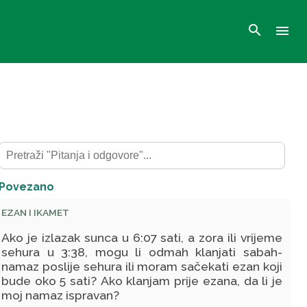
search
menu
Povezano
EZAN I IKAMET
Ako je izlazak sunca u 6:07 sati, a zora ili vrijeme
sehura u 3:38, mogu li odmah klanjati sabah-
namaz poslije sehura ili moram sačekati ezan koji
bude oko 5 sati? Ako klanjam prije ezana, da li je
moj namaz ispravan?