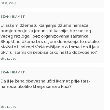
28.03.2025.
EZAN I IKAMET
U našem džematu klanjanje džume namaza
pomjereno je za jedan sat kasnije, bez nekog
većeg razloga i bez organizovanja sastanka
Skupštine džemata s ciljem donošenja te odluke.
Možete li mi reći Vaše mišljenje o tome i da li je u
okviru islamskih propisa tako nešto dozvoljeno?
18.01.2025.
EZAN I IKAMET
Da li je žena obavezna učiti ikamet prije farz-
namaza ukoliko klanja sama u kući?
18.01.2025.