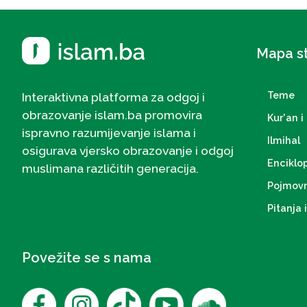
Mapa s
Teme
Interaktivna platforma za odgoj i
obrazovanje islam.ba promovira
Kur'an i 
ispravno razumijevanje islama i
Ilmihal
osigurava vjersko obrazovanje i odgoj
Enciklo
muslimana različitih generacija.
Pojmovn
Pitanja 
Povežite se s nama