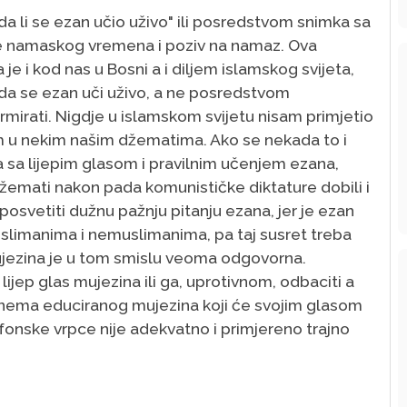
a li se ezan učio uživo" ili posredstvom snimka sa
e namaskog vremena i poziv na namaz. Ova
 je i kod nas u Bosni a i diljem islamskog svijeta,
da se ezan uči uživo, a ne posredstvom
irmirati. Nigdje u islamskom svijetu nisam primjetio
 u nekim našim džematima. Ako se nekada to i
 sa lijepim glasom i pravilnim učenjem ezana,
džemati nakon pada komunističke diktature dobili i
posvetiti dužnu pažnju pitanju ezana, jer je ezan
uslimanima i nemuslimanima, pa taj susret treba
 mujezina je u tom smislu veoma odgovorna.
lijep glas mujezina ili ga, uprotivnom, odbaciti a
nema educiranog mujezina koji će svojim glasom
onske vrpce nije adekvatno i primjereno trajno