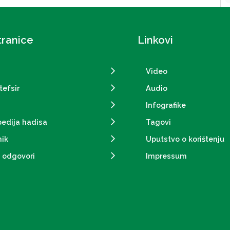
tranice
Linkovi
Video
tefsir
Audio
Infografike
pedija hadisa
Tagovi
ik
Uputstvo o korištenju
i odgovori
Impressum