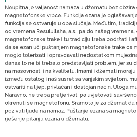
Neupitna je valjanost namaza u džematu bez obzira d
magnetofonske vrpce. Funkcija ezana je oglašavanj
funkcija se ostvaruje u oba slučaja. Međutim, tradicija
od vremena Resulullaha, a.s., pa do našeg vremena, 
magnetofonske trake i tu tradiciju treba podržati i af
da se ezan uči puštanjem magnetofonske trake osim
moglo tolerisati i opravdavati nedostatkom mujezina
danas to ne bi trebalo predstavljati problem, jer su 
na masovnosti i na kvalitetu. Imami i džemati moraju 
između ostalog i naš susret sa vanjskim svijetom, m
ostvariti na lijep, privlačan i dostojan način. Uloga
Naravno, ne treba pretjerivati pa uvjetovati savršeno 
okrenuti se magnetofonu. Sramota je za džemat da 
pozivati ljude na namaz. Puštanje ezana sa magnetof
rješenje pitanja ezana u džematu.