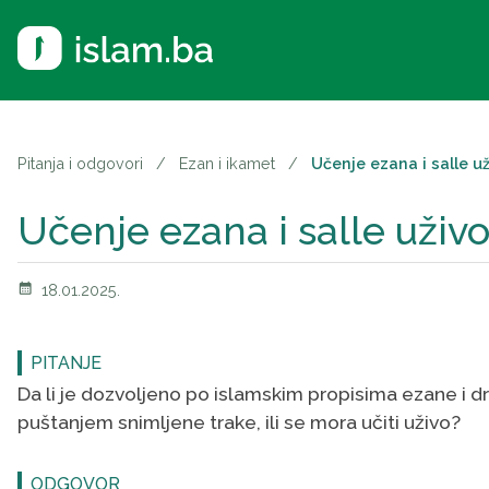
Pitanja i odgovori
/
Ezan i ikamet
/
Učenje ezana i salle už
Učenje ezana i salle uživo
calendar_month
18.01.2025.
PITANJE
Da li je dozvoljeno po islamskim propisima ezane i dr
puštanjem snimljene trake, ili se mora učiti uživo?
ODGOVOR