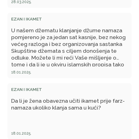
28.03.2025.
EZAN I IKAMET
U našem džematu klanjanje džume namaza
pomjereno je za jedan sat kasnije, bez nekog
većeg razloga i bez organizovanja sastanka
Skupštine džemata s ciljem donošenja te
odluke. Možete li mi reći Vaše mišljenje o
tome i da li je u okviru islamskih propisa tako
nešto dozvoljeno?
18.01.2025.
EZAN I IKAMET
Da li je žena obavezna učiti ikamet prije farz-
namaza ukoliko klanja sama u kući?
18.01.2025.