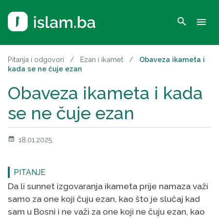
search
menu
Pitanja i odgovori
/
Ezan i ikamet
/
Obaveza ikameta i
kada se ne čuje ezan
Obaveza ikameta i kada
se ne čuje ezan
calendar_month
18.01.2025.
PITANJE
Da li sunnet izgovaranja ikameta prije namaza važi
samo za one koji čuju ezan, kao što je slučaj kad
sam u Bosni i ne važi za one koji ne čuju ezan, kao