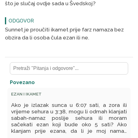
što je slučaj ovdje sada u Švedskoj?
ODGOVOR
Sunnet je proučiti ikamet prije farz namaza bez
obzira da li osoba čula ezan ili ne.
Povezano
EZAN I IKAMET
Ako je izlazak sunca u 6:07 sati, a zora ili
vrijeme sehura u 3:38, mogu li odmah klanjati
sabah-namaz poslije sehura ili moram
sačekati ezan koji bude oko 5 sati? Ako
klanjam prije ezana, da li je moj namaz
ispravan?