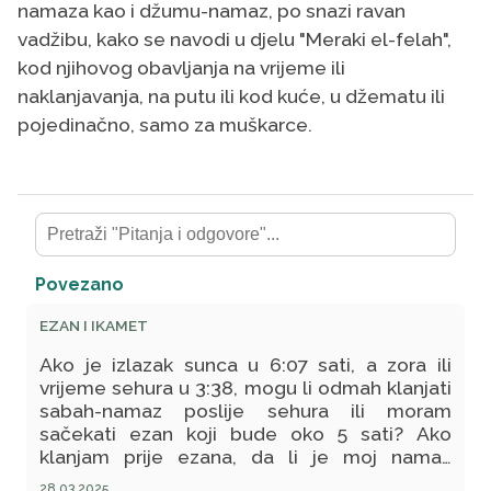
namaza kao i džumu-namaz, po snazi ravan
vadžibu, kako se navodi u djelu "Meraki el-felah",
kod njihovog obavljanja na vrijeme ili
naklanjavanja, na putu ili kod kuće, u džematu ili
pojedinačno, samo za muškarce.
Povezano
EZAN I IKAMET
Ako je izlazak sunca u 6:07 sati, a zora ili
vrijeme sehura u 3:38, mogu li odmah klanjati
sabah-namaz poslije sehura ili moram
sačekati ezan koji bude oko 5 sati? Ako
klanjam prije ezana, da li je moj namaz
ispravan?
28.03.2025.