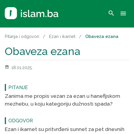
search
menu
Pitanja i odgovori
/
Ezan i ikamet
/
Obaveza ezana
Obaveza ezana
calendar_month
18.01.2025.
PITANJE
Zanima me propis vezan za ezan u hanefijskom
mezhebu, u koju kategoriju dužnosti spada?
ODGOVOR
Ezan i ikamet su pritvrđeni sunnet za pet dnevnih