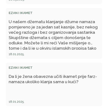
EZAN I IKAMET
U našem džematu klanjanje džume namaza
pomjereno je za jedan sat kasnije, bez nekog
većeg razloga i bez organizovanja sastanka
Skupštine džemata s ciljem donošenja te
odluke. Možete li mi reći Vaše mišljenje o
tome i da li je u okviru islamskih propisa tako
nešto dozvoljeno?
18.01.2025.
EZAN I IKAMET
Da li je žena obavezna učiti ikamet prije farz-
namaza ukoliko klanja sama u kući?
18.01.2025.