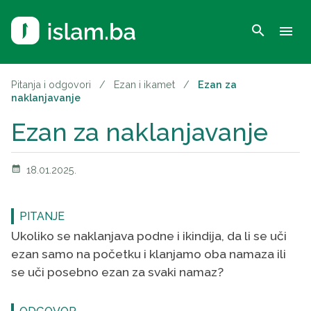
search
menu
Pitanja i odgovori
/
Ezan i ikamet
/
Ezan za
naklanjavanje
Ezan za naklanjavanje
calendar_month
18.01.2025.
PITANJE
Ukoliko se naklanjava podne i ikindija, da li se uči
ezan samo na početku i klanjamo oba namaza ili
se uči posebno ezan za svaki namaz?