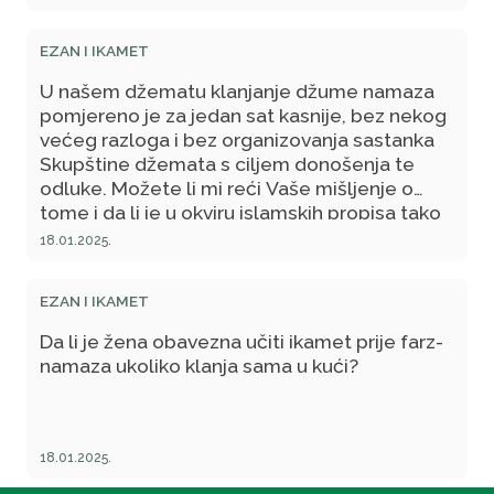
EZAN I IKAMET
U našem džematu klanjanje džume namaza
pomjereno je za jedan sat kasnije, bez nekog
većeg razloga i bez organizovanja sastanka
Skupštine džemata s ciljem donošenja te
odluke. Možete li mi reći Vaše mišljenje o
tome i da li je u okviru islamskih propisa tako
nešto dozvoljeno?
18.01.2025.
EZAN I IKAMET
Da li je žena obavezna učiti ikamet prije farz-
namaza ukoliko klanja sama u kući?
18.01.2025.