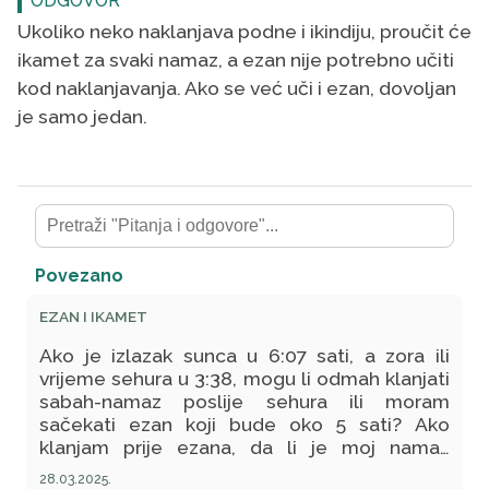
ODGOVOR
Ukoliko neko naklanjava podne i ikindiju, proučit će
ikamet za svaki namaz, a ezan nije potrebno učiti
kod naklanjavanja. Ako se već uči i ezan, dovoljan
je samo jedan.
Povezano
EZAN I IKAMET
Ako je izlazak sunca u 6:07 sati, a zora ili
vrijeme sehura u 3:38, mogu li odmah klanjati
sabah-namaz poslije sehura ili moram
sačekati ezan koji bude oko 5 sati? Ako
klanjam prije ezana, da li je moj namaz
ispravan?
28.03.2025.