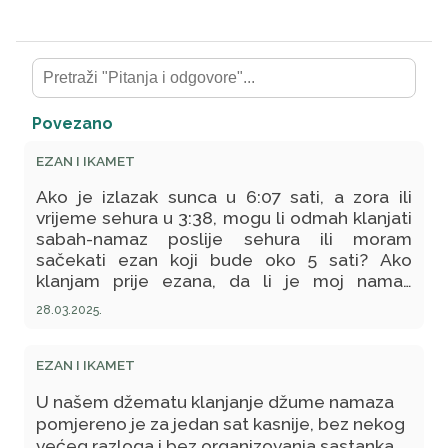
Povezano
EZAN I IKAMET
Ako je izlazak sunca u 6:07 sati, a zora ili
vrijeme sehura u 3:38, mogu li odmah klanjati
sabah-namaz poslije sehura ili moram
sačekati ezan koji bude oko 5 sati? Ako
klanjam prije ezana, da li je moj namaz
ispravan?
28.03.2025.
EZAN I IKAMET
U našem džematu klanjanje džume namaza
pomjereno je za jedan sat kasnije, bez nekog
većeg razloga i bez organizovanja sastanka