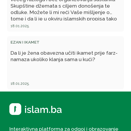
Skupštine džemata s ciljem donošenja te
odluke. Možete li mi reći Vaše mišljenje o
tome i da li je u okviru islamskih propisa tako
nešto dozvoljeno?
18.01.2025.
EZAN I IKAMET
Da li je žena obavezna učiti ikamet prije farz-
namaza ukoliko klanja sama u kući?
18.01.2025.
Interaktivna platforma za odgoj i obrazovanje