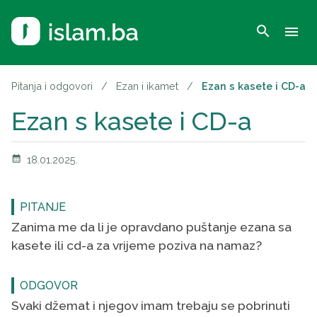
search
menu
Pitanja i odgovori
/
Ezan i ikamet
/
Ezan s kasete i CD-a
Ezan s kasete i CD-a
calendar_month
18.01.2025.
PITANJE
Zanima me da li je opravdano puštanje ezana sa
kasete ili cd-a za vrijeme poziva na namaz?
ODGOVOR
Svaki džemat i njegov imam trebaju se pobrinuti