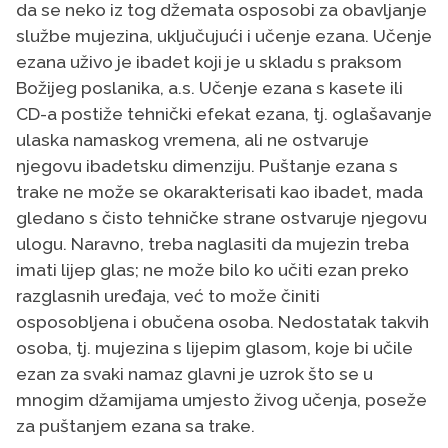
da se neko iz tog džemata osposobi za obavljanje
službe mujezina, uključujući i učenje ezana. Učenje
ezana uživo je ibadet koji je u skladu s praksom
Božijeg poslanika, a.s. Učenje ezana s kasete ili
CD-a postiže tehnički efekat ezana, tj. oglašavanje
ulaska namaskog vremena, ali ne ostvaruje
njegovu ibadetsku dimenziju. Puštanje ezana s
trake ne može se okarakterisati kao ibadet, mada
gledano s čisto tehničke strane ostvaruje njegovu
ulogu. Naravno, treba naglasiti da mujezin treba
imati lijep glas; ne može bilo ko učiti ezan preko
razglasnih uređaja, već to može činiti
osposobljena i obučena osoba. Nedostatak takvih
osoba, tj. mujezina s lijepim glasom, koje bi učile
ezan za svaki namaz glavni je uzrok što se u
mnogim džamijama umjesto živog učenja, poseže
za puštanjem ezana sa trake.