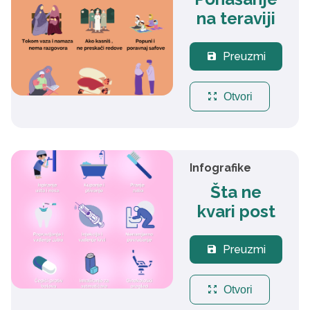
na teraviji
Preuzmi
save
zoom_out_map
Otvori
Infografike
Šta ne
kvari post
Preuzmi
save
zoom_out_map
Otvori