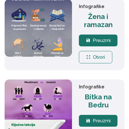
Infografike
Žena i
ramazan
Preuzmi
save
zoom_out_map
Otvori
Infografike
Bitka na
Bedru
Preuzmi
save