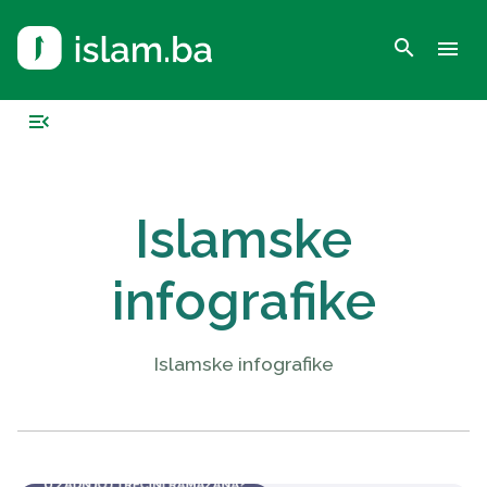
search
menu
menu_open
Islamske
infografike
Islamske infografike