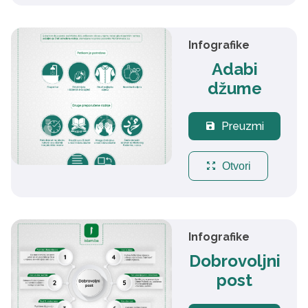
Infografike
Adabi
džume
Preuzmi
save
zoom_out_map
Otvori
Infografike
Dobrovoljni
post