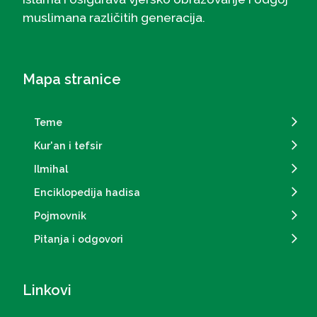
muslimana različitih generacija.
Mapa stranice
Teme
Kur'an i tefsir
Ilmihal
Enciklopedija hadisa
Pojmovnik
Pitanja i odgovori
Linkovi