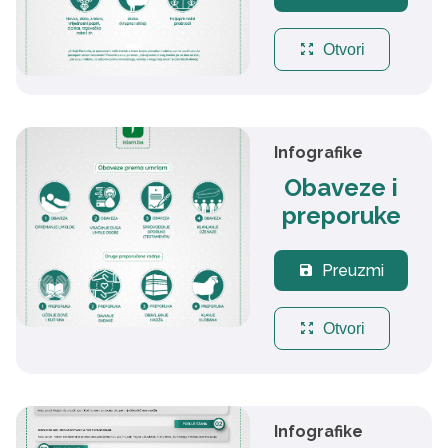
zoom_out_map
Otvori
Infografike
Obaveze i
preporuke
Preuzmi
save
zoom_out_map
Otvori
Infografike