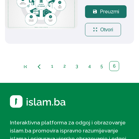
Preuzmi
save
zoom_out_map
Otvori
1
2
3
4
5
6
first_page
arrow_back_ios_new
Interaktivna platforma za odgoj i obrazovanje
islam.ba promovira ispravno razumijevanje
islama i osigurava vjersko obrazovanje i odgoj