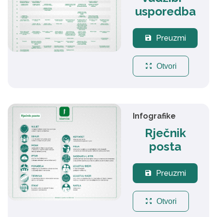
usporedba
Preuzmi
save
zoom_out_map
Otvori
Infografike
Rječnik
posta
Preuzmi
save
zoom_out_map
Otvori