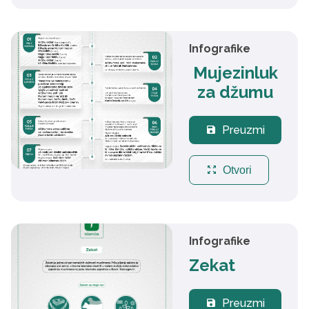
Infografike
Mujezinluk
za džumu
Preuzmi
save
zoom_out_map
Otvori
Infografike
Zekat
Preuzmi
save