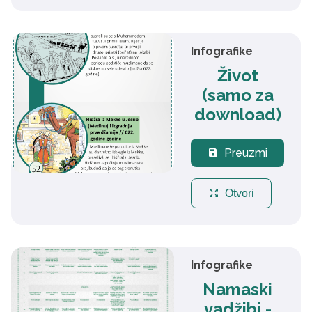
Infografike
Život
(samo za
download)
Preuzmi
save
zoom_out_map
Otvori
Infografike
Namaski
vadžibi -