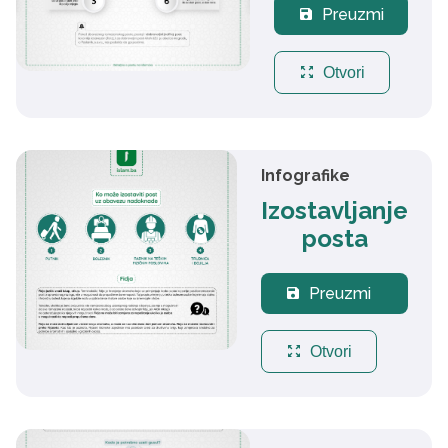
Preuzmi
save
zoom_out_map
Otvori
Infografike
Izostavljanje
posta
Preuzmi
save
zoom_out_map
Otvori