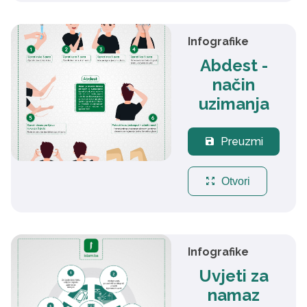
Infografike
Abdest -
način
uzimanja
Preuzmi
save
zoom_out_map
Otvori
Infografike
Uvjeti za
namaz