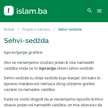
search
menu
Ilmihal
/
Propisi o namazu
/
Sehvi-sedžda
Sehvi-sedžda
Ispravljanje greške
Ako se nenamjerno izostavi jedan ili više namaskih
vadžiba onda se to
ispravlja
činom sehvi-sedžde.
Sehvi-sedžda su dvije sedžde koje klanjač čini kako bi
ispravio manjkavost namaza zbog učinjene greške
vazane za namaske vadžibe.
Kada se osobi dogodi da je nenamjerno ispustio ili krivo
obavio jedan od namaskih vadžiba, on ima obavezu da