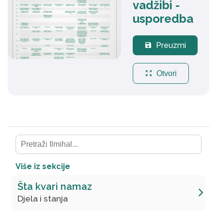
vadžibi -
usporedba
Preuzmi
save
zoom_out_map
Otvori
Više iz sekcije
Šta kvari namaz
Djela i stanja