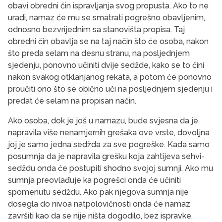
obavi obredni čin ispravljanja svog propusta. Ako to ne
uradi, namaz će mu se smatrati pogrešno obavljenim,
odnosno bezvrijednim sa stanovišta propisa. Taj
obredni čin obavlja se na taj način što će osoba, nakon
što preda selam na desnu stranu, na posljednjem
sjedenju, ponovno učiniti dvije sedžde, kako se to čini
nakon svakog otklanjanog rekata, a potom će ponovno
proučiti ono što se obično uči na posljednjem sjedenju i
predat će selam na propisan način.
Ako osoba, dok je još u namazu, bude svjesna da je
napravila više nenamjernih grešaka ove vrste, dovoljna
joj je samo jedna sedžda za sve pogreške. Kada samo
posumnja da je napravila grešku koja zahtijeva sehvi-
sedždu onda će postupiti shodno svojoj sumnji. Ako mu
sumnja preovlađuje ka pogrešci onda će učiniti
spomenutu sedždu. Ako pak njegova sumnja nije
dosegla do nivoa natpolovičnosti onda će namaz
završiti kao da se nije ništa dogodilo, bez ispravke.