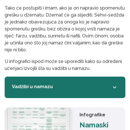
Tako će postupiti i imam, ako je on napravio spomenutu
grešku u džematu. Džemat će ga slijediti. Sehvi-sedžda
je jednako obavezujuća za onoga ko je napravio
spomenutu grešku, bez obzira o kojoj vrsti namaza je
riječ: farzu, vadžibu, sunnetu ili nafili. Ovim činom, osoba
je učinila ono što joj namaz čini valjanim, kao da greške
nije ni bilo.
U infografici ispod može se uporediti kako su određeni
učenjaci izvojili šta su vadžibi u namazu.
Vadžibi u namazu
keyboard_arrow_down
Infografike
Namaski