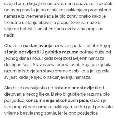
svoju formu koju je imao u vremenu obaveze. Izuzetak
od ovog pravila je bolesnik, koji naklanjava propuštene
namaze iz vremena kada je bio zdrav onako kako je
trenutno u stanju obaviti, a propuštene namaze u
vrijeme bolesti klanjat će kada ozdravi na propisan
način.
Obaveza
naklanjavanja
namaza spada s osobe kojoj
stanje nesvijesti ili gubitka razuma
potraje duže od
jednog dana i noći, i kada broj izostavljenih namaza
dostigne šest. Stav islama prema osobi koja je izgubila
razum je istovjetan stavu prema osobi koja je izgubila
svijest, kada je riječ o naklanjavanju namaza.
Ako bi se onesvijestio od
totalne anestezije
ili od
djelovanja nekog lijeka, ili ako bi gubljenje razuma bilo
posljedica
konzumiranja alkoholnih pića,
dužan je
sve propuštene namaze naklanjati, koliko god potrajalo
vrijeme besvjesnog stanja, jer je ono posljedica