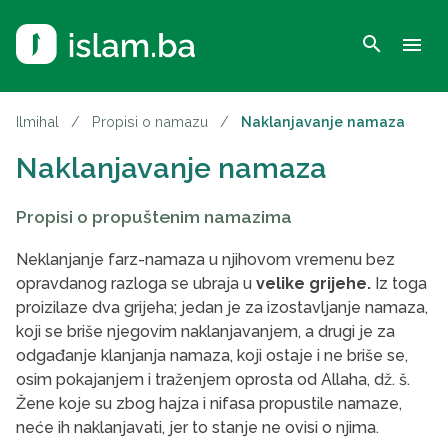
search
menu
Ilmihal
/
Propisi o namazu
/
Naklanjavanje namaza
Naklanjavanje namaza
Propisi o propuštenim namazima
Neklanjanje farz-namaza u njihovom vremenu bez
opravdanog razloga se ubraja u
velike grijehe.
Iz toga
proizilaze dva grijeha; jedan je za izostavljanje namaza,
koji se briše njegovim naklanjavanjem, a drugi je za
odgađanje klanjanja namaza, koji ostaje i ne briše se,
osim pokajanjem i traženjem oprosta od Allaha, dž. š.
Žene koje su zbog hajza i nifasa propustile namaze,
neće ih naklanjavati, jer to stanje ne ovisi o njima.