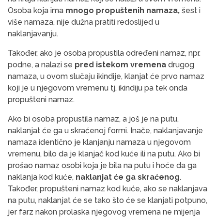
Osoba koja ima
mnogo propuštenih namaza,
šest i
više namaza, nije dužna pratiti redoslijed u
naklanjavanju.
Također, ako je osoba propustila određeni namaz, npr.
podne, a nalazi se
pred istekom vremena
drugog
namaza, u ovom slučaju ikindije, klanjat će prvo namaz
koji je u njegovom vremenu tj. ikindiju pa tek onda
propušteni namaz.
Ako bi osoba propustila namaz, a još je na putu,
naklanjat će ga u skraćenoj formi. Inače, naklanjavanje
namaza identično je klanjanju namaza u njegovom
vremenu, bilo da je klanjač kod kuće ili na putu. Ako bi
prošao namaz osobi koja je bila na putu i hoće da ga
naklanja kod kuće,
naklanjat će ga skraćenog
.
Također, propušteni namaz kod kuće, ako se naklanjava
na putu, naklanjat će se tako što će se klanjati potpuno,
jer farz nakon prolaska njegovog vremena ne mijenja