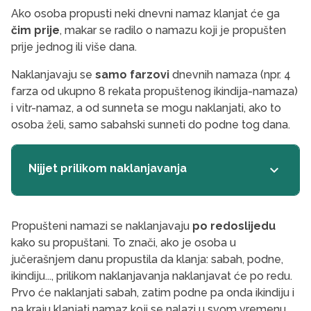
Ako osoba propusti neki dnevni namaz klanjat će ga
čim prije
, makar se radilo o namazu koji je propušten
prije jednog ili više dana.
Naklanjavaju se
samo farzovi
dnevnih namaza (npr. 4
farza od ukupno 8 rekata propuštenog ikindija-namaza)
i vitr-namaz, a od sunneta se mogu naklanjati, ako to
osoba želi, samo sabahski sunneti do podne tog dana.
Nijjet prilikom naklanjavanja
keyboard_arrow_down
Propušteni namazi se naklanjavaju
po redoslijedu
kako su propuštani. To znači, ako je osoba u
jučerašnjem danu propustila da klanja: sabah, podne,
ikindiju..., prilikom naklanjavanja naklanjavat će po redu.
Prvo će naklanjati sabah, zatim podne pa onda ikindiju i
na kraju klanjati namaz koji se nalazi u svom vremenu.