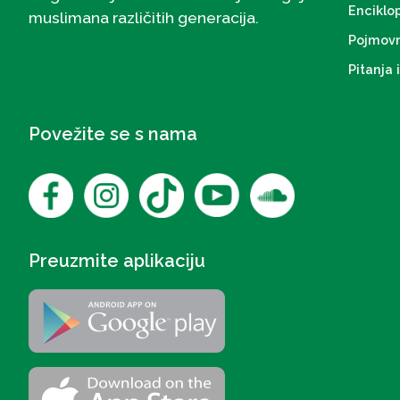
Enciklo
muslimana različitih generacija.
Pojmovn
Pitanja 
Povežite se s nama
Preuzmite aplikaciju