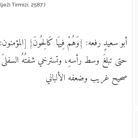
ježi Tirmizi, 2587.)
حتى تبلغَ وسط رأسهِ، وتسترخي شفتُهُ السفل
صحيح غريب وضعفه الألباني