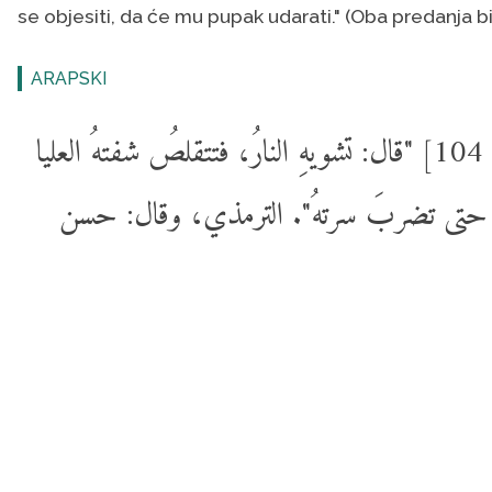
se objesiti, da će mu pupak udarati." (Oba predanja bil
ARAPSKI
أبو سعيدٍ رفعه: {وَهُمْ فِيهَا كَالِحُونَ} [المؤمنون: 104] "قال: تشويهِ النارُ، فتتقلصُ شفتهُ العليا
ىَ حتى تضربَ سرتهُ". الترمذي، وقال: حسن