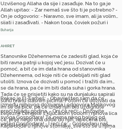
reći: - Gospodaru moj, zar mi ih nisi oprostio? -
Uzvišenog Allaha da sije i zasađuje. Na to ga je
Gospodar će mu odgovoriti: - Jesam. Veličinom
Allah upitao: - Zar nemaš sve što ti je potrebno? -
oprosta Moga dospio si na ovaj stepen. - U tom
On je odgovorio: - Naravno, sve imam, ali ja volim
će ih natkriti oblak iznad njih, te će pasti ugodna
sijati i zasađivati. - Nakon toga, čovjek požuri i
kiša, čiji miris ni sa čim uporediti ne mogu.
posija i za treptaj oka sjeme proklija, izniknu i
Buharija
uzrije i biše plodovi na guvnu sabrani u gomilama
poput brda. Tada Uzvišeni Allah reče čovjeku: -
AHIRET
Eto ti, sine Ademov, to te, uistinu, neće zasititi. -
Na to onaj beduin reče: - Allahov Poslaniče, taj
Stanovnike Džehennema će zadesiti glad, koja će
mora da je Kurejšija ili ensarija, koji su
biti ravna patnji u kojoj već jesu. Dozivat će u
zemljoradnici. Mi nismo poput njih. - Tada se
pomoć, a bit će im data hrana od stanovnika
Allahov Poslanik, s.a.v.s., nasmijao.
Džehennema, od koje niti će odebljati niti glad
utoliti. Iznova će dozivati u pomoć i tražiti da im
se da hrana, pa će im biti data suha i gorka hrana.
Tada će se prisjetiti kako su na dunjaluku sapirali
Rekao je El-Eameš: - Obaviješten sam da će
suhu hranu slasnim pićima. Potom će dozivati da
između njihovog dozivanja i odgovora Malikovog
im se da piće, pa će iznad njih biti uzdignute
proći hiljadu godina. - Oni će reći: - Dozovite
željezne čengele s ključalom vodom i njihova lica
svoga Gospodara! Ta, nema nikog boljeg od
će, prije nego ona dođe do njih, ispečena biti.
vašeg Gospodara! - I reći će: - Gospodaru naš,
Kada dođe u njihove stomake, sve što se u njima