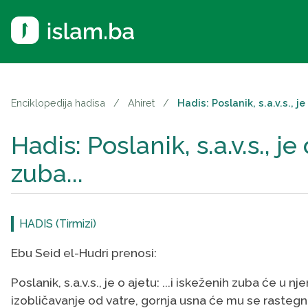
Enciklopedija hadisa
/
Ahiret
/
Hadis: Poslanik, s.a.v.s., je 
Hadis: Poslanik, s.a.v.s., je 
zuba...
HADIS (Tirmizi)
Ebu Seid el-Hudri prenosi:
Poslanik, s.a.v.s., je o ajetu: ...i iskeženih zuba će u n
izobličavanje od vatre, gornja usna će mu se rastegn