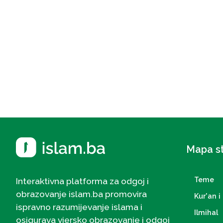
Mapa s
Teme
Interaktivna platforma za odgoj i
obrazovanje islam.ba promovira
Kur'an i 
ispravno razumijevanje islama i
Ilmihal
osigurava vjersko obrazovanje i odgoj