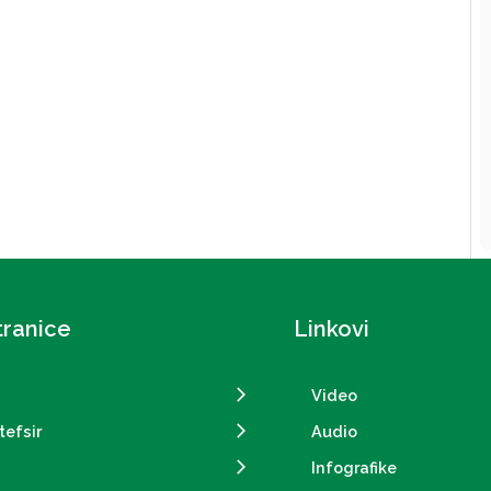
tranice
Linkovi
Video
tefsir
Audio
Infografike