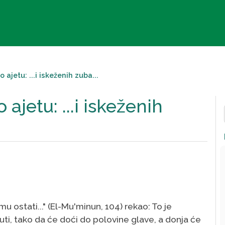
o ajetu: ...i iskeženih zuba...
o ajetu: ...i iskeženih
jemu ostati..." (El-Mu'minun, 104) rekao: To je
uti, tako da će doći do polovine glave, a donja će