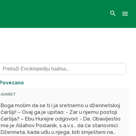
search
menu
Povezano
AHIRET
Boga molim da se ti i ja sretnemo u džennetskoj
čaršiji! – Ovaj ga je upitao: - Zar u njemu postoji
čaršija? – Ebu Hurejre odgovori: - Da. Obavijestio
me je Allahov Poslanik, s.a.v.s., da će stanovnici
Dženneta, kada uđu u njega, biti smješteni na