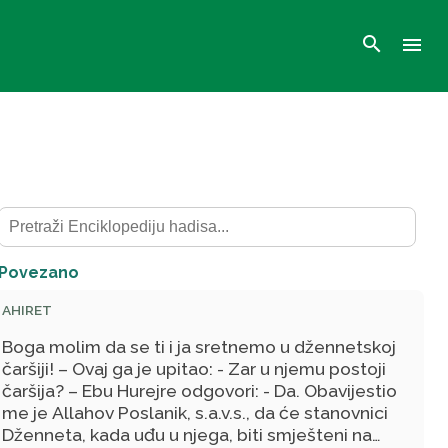
search
menu
Povezano
AHIRET
Boga molim da se ti i ja sretnemo u džennetskoj
čaršiji! – Ovaj ga je upitao: - Zar u njemu postoji
čaršija? – Ebu Hurejre odgovori: - Da. Obavijestio
me je Allahov Poslanik, s.a.v.s., da će stanovnici
Dženneta, kada uđu u njega, biti smješteni na