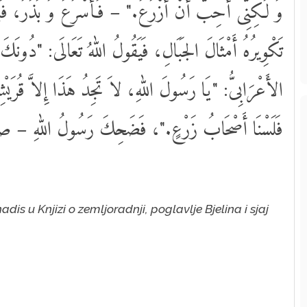
وَ لَكِنِّى أُحِبُّ أَنْ أَزْرَعَ." – فَأَسْرَعَ وَ بَذَرَ، فَبَا
تَكْوِيرُهُ أَمْثَالَ الجَبَالِ، فَيَقُولُ اللهُ تَعَالَى: "دُونَكَ
الأَعْرَابِىُّ: "يَا رَسُولَ اللهِ، لاَ تَجِدُ هَذَا إِلاَّ قُرَيْشِيّ
فَلَسْنَا أَصْحَابُ زَرْعٍ."، فَضَحِكَ رَسُولُ اللهِ –
is u Knjizi o zemljoradnji, poglavlje Bjelina i sjaj