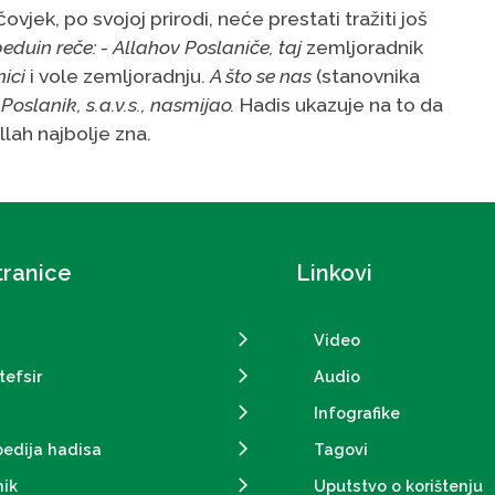
čovjek, po svojoj prirodi, neće prestati tražiti još
eduin reče: - Allahov Poslaniče, taj
zemljoradnik
nici
i vole zemljoradnju.
A što se nas
(stanovnika
oslanik, s.a.v.s., nasmijao.
Hadis ukazuje na to da
lah najbolje zna.
tranice
Linkovi
Video
tefsir
Audio
Infografike
pedija hadisa
Tagovi
ik
Uputstvo o korištenju