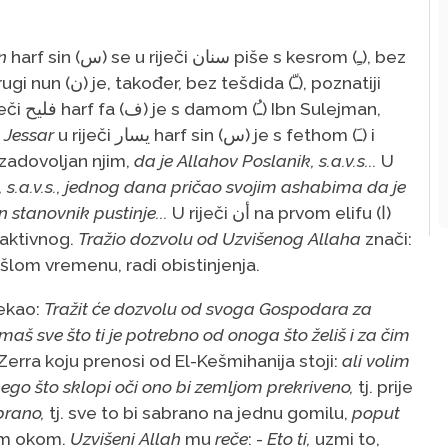
n
harf sin (س) se u riječi سنان piše s kesrom (ﹻ), bez
u riječi فليح harf fa (ف) je s damom (ﹹ) Ibn Sulejman,
 Jessar
u riječi يسار harf sin (س) je s fethom (ﹷ) i
 zadovoljan njim,
da je Allahov Poslanik, s.a.v.s...
U
, s.a.v.s., jednog dana pričao svojim ashabima da je
n stanovnik pustinje...
U riječi أن na prvom elifu (ا)
ipa aktivnog.
Tražio dozvolu od Uzvišenog Allaha
znači:
ošlom vremenu, radi obistinjenja.
rekao:
Tražit će dozvolu od svoga Gospodara za
maš sve što ti je potrebno od onoga što želiš i za čim
Zerra koju prenosi od El-Kešmihanija stoji:
ali volim
e nego što sklopi oči ono bi zemljom prekriveno,
tj. prije
brano,
tj. sve to bi sabrano na jednu gomilu,
poput
jim okom.
Uzvišeni Allah
mu
reče
: -
Eto ti,
uzmi to,