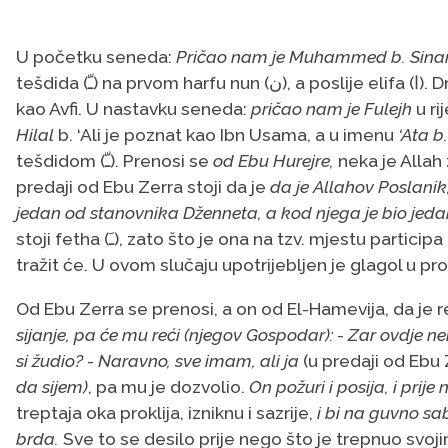
U početku seneda:
Pričao nam je Muhammed b. Sina
tešdida (ﹽ) na prvom harfu nun (ن), a poslije elifa (ا). Drugi nun (ن) je, također, bez tešdida (ﹽ), poznatiji
kao Avfi. U nastavku seneda:
pričao nam je Fulejh
Hilal
b. ‘Ali je poznat kao Ibn Usama, a u imenu
‘Ata b.
tešdidom (ﹽ). Prenosi se
od Ebu Hurejre,
neka je Allah
predaji od Ebu Zerra stoji da je
da je Allahov Poslanik
jedan od stanovnika Dženneta,
a kod njega je bio jeda
stoji fetha (ﹷ), zato što je ona na tzv. mjestu partic
tražit će. U ovom slučaju upotrijebljen je glagol u pr
Od Ebu Zerra se prenosi, a on od El-Hamevija, da je 
sijanje, pa će mu reći (njegov Gospodar): - Zar ovdje ne
si žudio? - Naravno, sve imam, ali ja
(u predaji od Ebu 
da sijem)
, pa mu je dozvolio.
On požuri i posija, i prij
treptaja oka proklija, izniknu i sazrije,
i bi na guvno sa
brda.
Sve to se desilo prije nego što je trepnuo svo