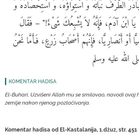
دَرَ الطَّرْفَ نَبَاتُهُ وَ اسْتِوَاؤُهُ، وَ اسْتِحْصَادُهُ وَ
 يَا ابْنَ آدَمَ، فَإِنَّهُ لاَ يُشْبِعُكَ شَىْءٌ!" – فَقَالَ
ًا أَوْ أَنْصَارِيًّا، فَإِنَّهُمْ أَصْحَابُ زَرْعٍ، فَأَمَّا نَحْنُ
 صلى الله عليه وسلم
KOMENTAR HADISA
El-Buhari, Uzvišeni Allah mu se smilovao, navodi ovaj had
zemlje nakon njenog pozlaćivanja.
Komentar hadisa od El-Kastalanija, 1.džuz, str. 451