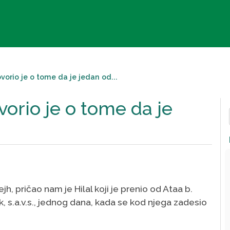
ovorio je o tome da je jedan od...
ovorio je o tome da je
, pričao nam je Hilal koji je prenio od Ataa b.
ik, s.a.v.s., jednog dana, kada se kod njega zadesio