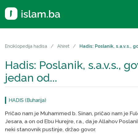
Enciklopedija hadisa
/
Ahiret
/
Hadis: Poslanik, s.a.v.s., g
Hadis: Poslanik, s.a.v.s., g
jedan od...
HADIS (Buharija)
Pričao nam je Muhammed b. Sinan, pričao nam je Fulejh
Jesara, a on od Ebu Hurejre, r.a., da je Allahov Poslan
neki stanovnik pustinje, držao govor.