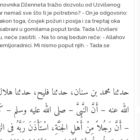
 stanovnika Dženneta tražio dozvolu od Uzvišenog
Zar nemaš sve što ti je potrebno? - On je odgovorio:
Nakon toga, čovjek požuri i posija i za treptaj oka
nu sabrani u gomilama poput brda. Tada Uzvišeni
u, neće zasititi. - Na to onaj beduin reče: - Allahov
u zemljoradnici. Mi nismo poput njih. - Tada se
حدثنا محمد بن سنان، حدثنا فليح، حدثنا هلال عن
الله عنه – أَنَّ النَّبِىَّ – صلى الله عليه وسلم – كَانَ يَ
أَنَّ رَجُلاً مِنْ أَهْلِ الجَنَّةِ، اسْتَأْذَنَ رَبَّهُ فِى ال،