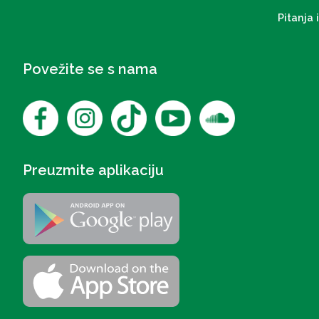
Pitanja 
Povežite se s nama
Preuzmite aplikaciju