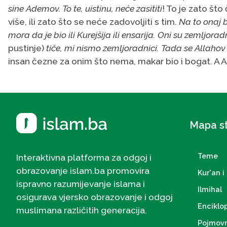
sine Ademov. To te, uistinu, neće zasititi
! To je zato što 
više, ili zato što se neće zadovoljiti s tim.
Na to onaj b
mora da je bio
ili Kurejšija ili ensarija. Oni su zemljorad
pustinje)
tiče,
mi nismo zemljoradnici.
Tada se Allahov P
insan čezne za onim što nema, makar bio i bogat. A Al
Mapa s
Teme
Interaktivna platforma za odgoj i
obrazovanje islam.ba promovira
Kur'an i 
ispravno razumijevanje islama i
Ilmihal
osigurava vjersko obrazovanje i odgoj
Enciklo
muslimana različitih generacija.
Pojmovn