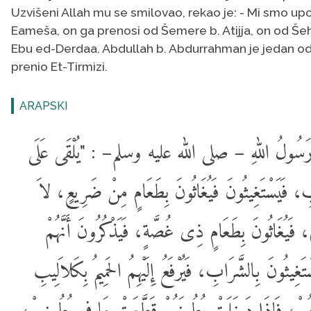
Uzvišeni Allah mu se smilovao, rekao je: - Mi smo upo
Eameša, on ga prenosi od Šemere b. Atijja, on od Š
Ebu ed-Derdaa. Abdullah b. Abdurrahman je jedan od 
prenio Et-Tirmizi.
ARAPSKI
َسُولُ اللهِ – صلى الله عليه وسلم– : "يُلْقَى عَلَى
ِ، فَيَسْتَغِيثُونَ فَيُغَاثُونَ بِطَعَامٍ مِنْ ضَرِيعٍ، لاَ
 فَيُغَاثُونَ بِطَعَامٍ ذِى غُصَّةٍ، فَيَذْكُرُونَ أَنَّهُمْ
ثُونَ بِالشَّرَابِ، فَيُرْفَعُ إِلَيْهِمُ الحَمِيمُ بِكَلاَلِيبِ