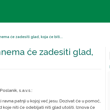
ma će zadesiti glad, koja će biti...
nema će zadesiti glad,
oslanik, s.a.v.s.:
 ravna patnji u kojoj već jesu. Dozivat će u pomoć,
je niti će odebljati niti glad utoliti. Iznova će