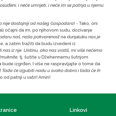
 osuđeni, i neće umrijeti, i neće im se patnja u njemu
o nije dostojniji od našeg Gospodara
! - Tako, oni
ali očajni da im, po njihovom sudu, dozivanje
ospodaru naš, naša pokvarenost
na dunjaluku
nas je
he, a zatim tražiti da budu izvedeni iz
 nas iz nje. Uistinu, ako nas vratiš, mi više nećemo
muknite,
tj. šutite u Džehennemu šutnjom
a bude izgrđen. I više ne raspravljajte o tome da
!
Tada će izgubiti nadu u svako dobro i tada će ih
o od patnji u vatri! Amin!
tranice
Linkovi