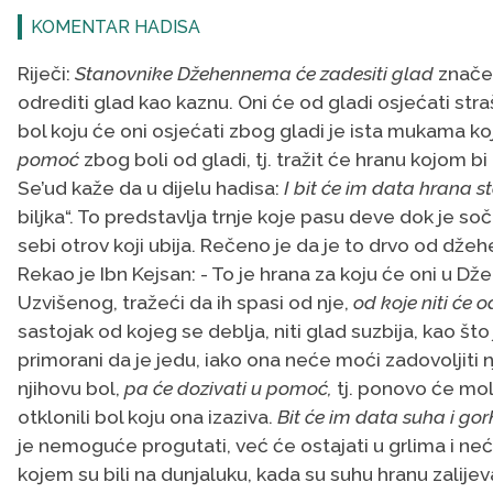
KOMENTAR HADISA
Riječi:
Stanovnike Džehennema će zadesiti glad
znače 
odrediti glad kao kaznu. Oni će od gladi osjećati str
bol koju će oni osjećati zbog gladi je ista mukama ko
pomoć
zbog boli od gladi, tj. tražit će hranu kojom bi
Se’ud kaže da u dijelu hadisa:
I bit će im data hrana
biljka“. To predstavlja trnje koje pasu deve dok je soč
sebi otrov koji ubija. Rečeno je da je to drvo od dž
Rekao je Ibn Kejsan: - To je hrana za koju će oni u D
Uzvišenog, tražeći da ih spasi od nje,
od koje niti će od
sastojak od kojeg se deblja, niti glad suzbija, kao št
primorani da je jedu, iako ona neće moći zadovoljiti
njihovu bol,
pa će dozivati u pomoć,
tj. ponovo će mol
otklonili bol koju ona izaziva.
Bit će im data suha i go
je nemoguće progutati, već će ostajati u grlima i neć
kojem su bili na dunjaluku, kada su suhu hranu zalije