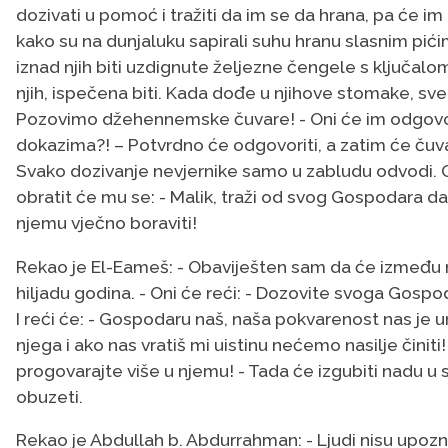
dozivati u pomoć i tražiti da im se da hrana, pa će im 
kako su na dunjaluku sapirali suhu hranu slasnim pić
iznad njih biti uzdignute željezne čengele s ključalo
njih, ispečena biti. Kada dođe u njihove stomake, sve š
Pozovimo džehennemske čuvare! - Oni će im odgovoriti
dokazima?! – Potvrdno će odgovoriti, a zatim će čuva
Svako dozivanje nevjernike samo u zabludu odvodi. O
obratit će mu se: - Malik, traži od svog Gospodara da 
njemu vječno boraviti!
Rekao je El-Eameš: - Obaviješten sam da će između 
hiljadu godina. - Oni će reći: - Dozovite svoga Gosp
I reći će: - Gospodaru naš, naša pokvarenost nas je uni
njega i ako nas vratiš mi uistinu nećemo nasilje činiti
progovarajte više u njemu! - Tada će izgubiti nadu u s
obuzeti.
Rekao je Abdullah b. Abdurrahman: - Ljudi nisu upozna