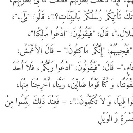
ْ، فَإِذَا دَخَلَتْ بُطُونَهُمْ قَطَّعَتْ مَا فِى بُطُونِهِمْ
َمْ تَكُ تَأْتِيكُمْ رُسُلُكُمْ بْالبَيِّنَاتِ؟!"، قَالُوا: "بَلَى
 الضَّلاَلِ."، قَالَ: "فَيَقُولُونَ: "ادْعُوا مَالِكًا
: "فَيُجِيبُهُمْ: "إِنَّكُمْ مَاكِثُونَ!" – قَالَ الأَعْمَشُ
"فَ عَامٍ."– قَالَ: "فَيَقُولُونَ: "ادْعُوا رَبَّكُمْ، فَلاَ أَحَدَ
ْوَتُنَا، وَ كُنَّا قَوْمًا ضَالِّينَ، رَبَّنَا، أَخْرِجْنَا مِنْهَا
َئُوا فِيهَا، وَ لاَ تُكَلِّمُونَ!!"، – فَعِنْدَ ذَلِكَ يَئِسُوا مِنْ
سْرَةِ وَ الوَيْلِ