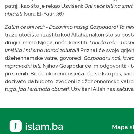
patnji, kao što je rekao Uzvišeni:
Oni neće biti na smrt
ublažiti
(sura El-Fatir, 36)
Zatim će oni reći: - Dozovimo našeg Gospodara! Ta nik
traže utočište i zaštitu kod Allaha, nakon što su post
drugih, mimo Njega, neće koristiti.
I oni će reći: - G
uništila i mi smo narod zalutali
! Priznat će svoje grije
džehennemske vatre, govoreći:
Gospodaru naš, izvedi
nepravedni biti.
Njihov Gospodar će im odgovoriti: -
U
prezrenih. Bit će ukoreni i osjećat će se kao pas, kad
dozivate da budete izvedeni iz džehennemske vatre
tuga, jad i sramota obuzeti
. Uzvišeni Allah nas sačuva
Mapa s