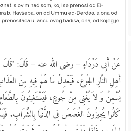
znati s ovim hadisom, koji se prenosi od El-
ehra b. Havšeba, on od Ummu ed-Derdaa, a ona od
prenosilaca u lancu ovog hadisa, onaj od kojeg je
عَنْ أَبِى دَرْدَاءٍ – رضى الله عنه – قَالَ: "قَالَ ر
أَهِلِ النَّارِ الجُوعُ، فَيَعْدِلُ مَا هُمْ فِيهِ مِنَ العَذَاب
يُسْمِنُ وَ لاَ يُغْنِى مِنْ جُوعٍ، فَيَسْتَغِيثُونَ بِالطَّعَامِ،
كَانُوا يُجِيزُونَ الغُصَصَ فِى الدُّنْيَا بِالشَّرَابِ. فَيَسْتَغِي