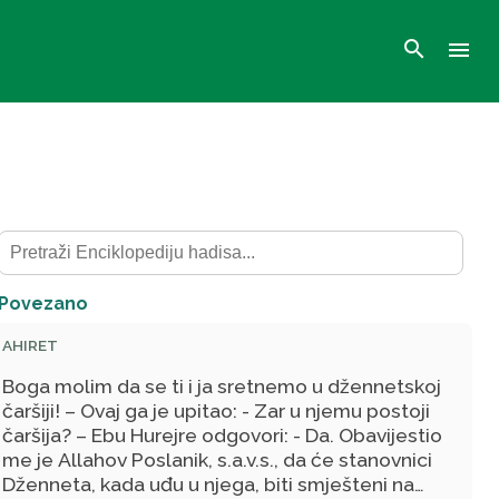
search
menu
Povezano
AHIRET
Boga molim da se ti i ja sretnemo u džennetskoj
čaršiji! – Ovaj ga je upitao: - Zar u njemu postoji
čaršija? – Ebu Hurejre odgovori: - Da. Obavijestio
me je Allahov Poslanik, s.a.v.s., da će stanovnici
Dženneta, kada uđu u njega, biti smješteni na