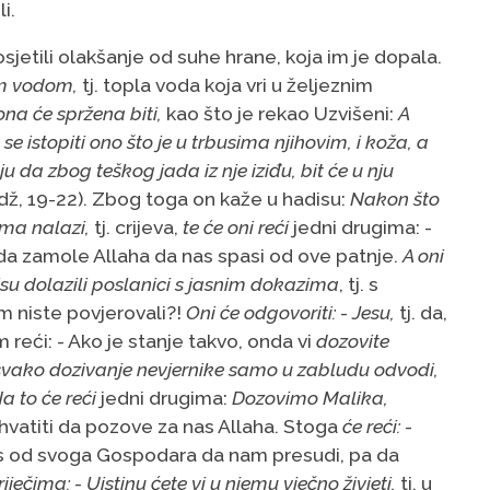
i.
sjetili olakšanje od suhe hrane, koja im je dopala.
lom vodom,
tj. topla voda koja vri u željeznim
ona će spržena biti,
kao što je rekao Uzvišeni:
A
se istopiti ono što je u trbusima njihovim, i koža, a
da zbog teškog jada iz nje iziđu, bit će u nju
dž, 19-22). Zbog toga on kaže u hadisu:
Nakon što
ima nalazi,
tj. crijeva,
te će oni reći
jedni drugima: -
 da zamole Allaha da nas spasi od ove patnje.
A oni
su dolazili poslanici s jasnim dokazima
, tj. s
m niste povjerovali?!
Oni će odgovoriti: - Jesu,
tj. da,
reći: - Ako je stanje takvo, onda vi
dozovite
svako dozivanje nevjernike samo u zabludu odvodi,
a to će reći
jedni drugima:
Dozovimo Malika,
hvatiti da pozove za nas Allaha. Stoga
će reći: -
nas od svoga Gospodara da nam presudi, pa da
iječima: - Uistinu ćete vi u njemu vječno živjeti,
tj. u