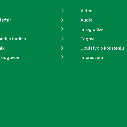
Video
tefsir
Audio
Infografike
pedija hadisa
Tagovi
ik
Uputstvo o korištenju
i odgovori
Impressum