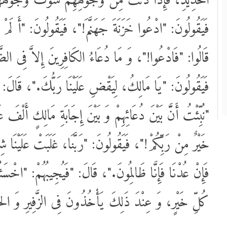
الحَدِيدِ، فَإِذَا دَنَتْ مِنْ وُجُوهِهِمْ شَوَتْ وُجُوهَهُم،
فَيَقُولُونَ: "ادْعُوا خَزَنَةَ جَهَنَّمَ!"، فَيَقُولُونَ: "أَ ل."،
قَالُوا: "فَادْعُوا!"، وَ مَا دُعَاءُ الكَافِرِينَ إِلاَّ فِى!"،
فَيَقُولُونَ: "يَا مَالِكُ، لِيَقْضِ عَلَيْنَا رَبُّكَ."، قَالَ:
نُبِّئْتُ أَنَّّ بَيْنَ دُعَائِهِمْ وَ بَيْنَ إِجَابَةِ مَالِكٍ أَلْ
خَيْرٌ مِنْ رَبِّكُمْ!"، فَيَقُولُونَ: "رَبَّنَا، غَلَبَتْ عَلَيْنَا شِق،
فَإِنْ عُدْنَا فَإِنَّا ظَالِمُونَ."، قَالَ: "فَيُجِيبُهُمْ: "اخْس
كُلِّ خَيْرٍ، وَ عِنْدَ ذَلِكَ يَأْخُذُونَ فِى الزَّفِيرِ وَ الحَ