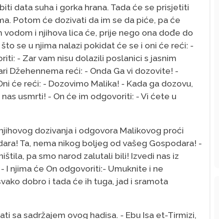
biti data suha i gorka hrana. Tada će se prisjetiti
ima. Potom će dozivati da im se da piće, pa će
m vodom i njihova lica će, prije nego ona dođe do
to se u njima nalazi pokidat će se i oni će reći: -
: - Zar vam nisu dolazili poslanici s jasnim
ri Džehennema reći: - Onda Ga vi dozovite! -
ni će reći: - Dozovimo Malika! - Kada ga dozovu,
nas usmrti! - On će im odgovoriti: - Vi ćete u
njihovog dozivanja i odgovora Malikovog proći
odara! Ta, nema nikog boljeg od vašeg Gospodara! -
štila, pa smo narod zalutali bili! Izvedi nas iz
! - I njima će On odgovoriti:- Umuknite i ne
vako dobro i tada će ih tuga, jad i sramota
ti sa sadržajem ovog hadisa. - Ebu Isa et-Tirmizi,