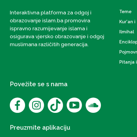
Teme
Interaktivna platforma za odgoj i
obrazovanje islam.ba promovira
Kur'an i 
ispravno razumijevanje islama i
Ilmihal
osigurava vjersko obrazovanje i odgoj
Enciklo
muslimana različitih generacija.
Pojmovn
Pitanja 
Povežite se s nama
Preuzmite aplikaciju