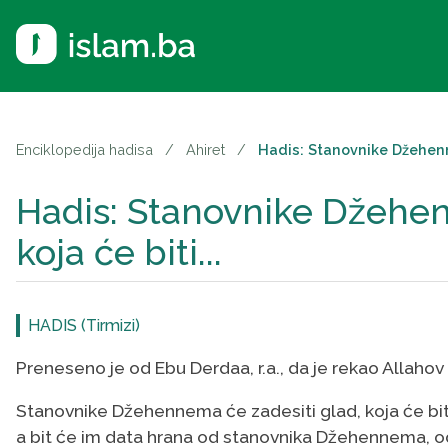
Enciklopedija hadisa
/
Ahiret
/
Hadis: Stanovnike Džehenne
Hadis: Stanovnike Džehen
koja će biti...
HADIS (Tirmizi)
Preneseno je od Ebu Derdaa, r.a., da je rekao Allahov P
Stanovnike Džehennema će zadesiti glad, koja će biti
a bit će im data hrana od stanovnika Džehennema, od ko