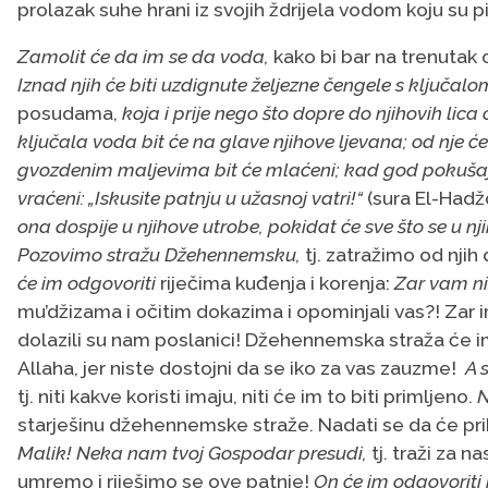
prolazak suhe hrani iz svojih ždrijela vodom koju su pil
Zamolit će da im se da voda,
kako bi bar na trenutak o
Iznad njih će biti uzdignute željezne čengele s ključa
posudama,
koja i prije nego što dopre do njihovih lica 
ključala voda bit će na glave njihove ljevana; od nje će 
gvozdenim maljevima bit će mlaćeni; kad god pokušaju 
vraćeni: „Iskusite patnju u užasnoj vatri!“
(sura El-Hadž
ona dospije u njihove utrobe, pokidat će sve što se u nj
Pozovimo stražu Džehennemsku,
tj. zatražimo od njih
će im odgovoriti
riječima kuđenja i korenja:
Zar vam ni
mu’džizama i očitim dokazima i opominjali vas?! Zar i
dolazili su nam poslanici! Džehennemska straža će im 
Allaha, jer niste dostojni da se iko za vas zauzme!
A 
tj. niti kakve koristi imaju, niti će im to biti primljeno.
N
starješinu džehennemske straže. Nadati se da će pri
Malik! Neka nam tvoj Gospodar presudi,
tj. traži za 
umremo i riješimo se ove patnje!
On će im odgovoriti r