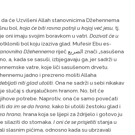
da će Uzvišeni Allah stanovnicima Džehennema
ašnu bol,
koja će biti ravna patnji u kojoj već jesu,
tj.
je oni imaju svojim boravkom u vatri.
Dozivat će u
 otklonili bol koju izaziva glad. Mufesir Ebu es-
 stanovnika Džehennema
riječ الضريع znači „sasušena
no, a, kada se sasuši, izbjegavaju ga, jer sadrži u
ehennemske vatre, koje liči sasušenom drvetu.
žehennemu jadno i prezreno moliti Allaha
ebljati niti glad utoliti.
Ona ne sadrži u sebi nikakav
o je slučaj s dunjalučkom hranom. No, bit će
 njihove potrebe. Naprotiv, ona će samo povećati
iti
da im se da hrana,
kako bi utolili žestoku glad i
rka hrana,
hrana koja se lijepi za ždrijelo i gotovo ju
e silaziti do stomaka.
I oni će se prisjetiti
stanja u
vali slasnim pićima, odnosno kada su ubrzavali