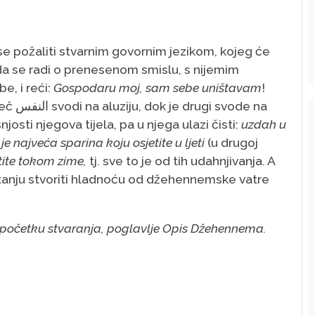
se požaliti stvarnim govornim jezikom, kojeg će
da se radi o prenesenom smislu, s nijemim
e, i reći:
Gospodaru moj, sam sebe uništavam
!
gi svode na
njosti njegova tijela, pa u njega ulazi čisti:
uzdah u
o je najveća sparina koju osjetite u ljeti
(u drugoj
tite tokom zime,
tj. sve to je od tih udahnjivanja. A
u stanju stvoriti hladnoću od džehennemske vatre
 o početku stvaranja, poglavlje Opis Džehennema.