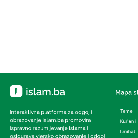
Mapa s
Teme
Interaktivna platforma za odgoj i
obrazovanje islam.ba promovira
Kur'an i 
ispravno razumijevanje islama i
Ilmihal
osigurava vjersko obrazovanje i odgoj