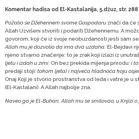
Komentar hadisa od El-Kastalanija, 5.džuz, str. 288
Požalio se Džehennem svome Gospodaru
znači da će 
Allah Uzvišeni stvoriti i podariti Džehennemu. A mož
govorom, koji će iz svoje neobuzdanosti jesti sam seb
Allah mu je dozvolio da ima dva uzdaha.
El-Bejdavi riječ النفس svodi na aluziju, dok je dru
njeno stvarno značenje: to je zrak koji izlazi iz unutraš
ljetu i izdah u zimi.
On bez prekida mijenja prirodu:
i t
predaji stoji:
tokom ljeta) i najveća hladnoća koju osje
Onaj Koji je stvorio prostranstva od leda i vatre je 
(El-Kastalani). A Allah najbolje zna.
Naveo ga je El-Buhari, Allah mu se smilovao, u Knjizi