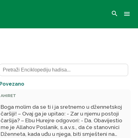
search
menu
Povezano
AHIRET
Boga molim da se ti i ja sretnemo u džennetskoj
čaršiji! – Ovaj ga je upitao: - Zar u njemu postoji
čaršija? – Ebu Hurejre odgovori: - Da. Obavijestio
me je Allahov Poslanik, s.a.v.s., da će stanovnici
Dženneta, kada uđu u njega, biti smješteni na