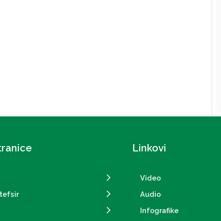
tranice
Linkovi
Video
tefsir
Audio
Infografike