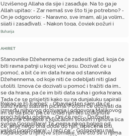
reći: - Gospodaru moj, zar mi ih nisi oprostio? -
Uzvišenog Allaha da sije i zasađuje. Na to ga je
Gospodar će mu odgovoriti: - Jesam. Veličinom
Allah upitao: - Zar nemaš sve što ti je potrebno? -
oprosta Moga dospio si na ovaj stepen. - U tom
On je odgovorio: - Naravno, sve imam, ali ja volim
će ih natkriti oblak iznad njih, te će pasti ugodna
sijati i zasađivati. - Nakon toga, čovjek požuri i
kiša, čiji miris ni sa čim uporediti ne mogu.
posija i za treptaj oka sjeme proklija, izniknu i
Buharija
uzrije i biše plodovi na guvnu sabrani u gomilama
poput brda. Tada Uzvišeni Allah reče čovjeku: -
AHIRET
Eto ti, sine Ademov, to te, uistinu, neće zasititi. -
Na to onaj beduin reče: - Allahov Poslaniče, taj
Stanovnike Džehennema će zadesiti glad, koja će
mora da je Kurejšija ili ensarija, koji su
biti ravna patnji u kojoj već jesu. Dozivat će u
zemljoradnici. Mi nismo poput njih. - Tada se
pomoć, a bit će im data hrana od stanovnika
Allahov Poslanik, s.a.v.s., nasmijao.
Džehennema, od koje niti će odebljati niti glad
utoliti. Iznova će dozivati u pomoć i tražiti da im
se da hrana, pa će im biti data suha i gorka hrana.
Tada će se prisjetiti kako su na dunjaluku sapirali
Rekao je El-Eameš: - Obaviješten sam da će
suhu hranu slasnim pićima. Potom će dozivati da
između njihovog dozivanja i odgovora Malikovog
im se da piće, pa će iznad njih biti uzdignute
proći hiljadu godina. - Oni će reći: - Dozovite
željezne čengele s ključalom vodom i njihova lica
svoga Gospodara! Ta, nema nikog boljeg od
će, prije nego ona dođe do njih, ispečena biti.
vašeg Gospodara! - I reći će: - Gospodaru naš,
Kada dođe u njihove stomake, sve što se u njima