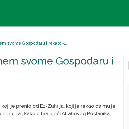
em svome Gospodaru i rekao: -...
nnem svome Gospodaru i
koji je prenio od Ez-Zuhrija, koji je rekao da mu je
jru, r.a., kako citira riječi Allahovog Poslanika,