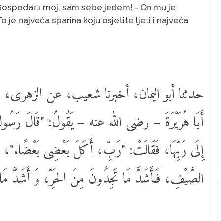
Gospodaru moj, sam sebe jedem! - On mu je
o je najveća sparina koju osjetite ljeti i najveća
حدثنا أبو اليمان، أخبرنا شعيب، عن الزهرى، قال:
أَبَا هُرَيْرَةَ – رضى الله عنه – يَقُولُ: "قَالَ رَسُ
إِلَى رَبِّهَا، فَقَالَتْ: "رَبِّ، أَكَلَ بَعْضِى بَعْضًا."، فَ
الصَّيْفِ، فَأَشَدَّ مَا تَجِدُونَ مِنَ الحَرِّ، وَ أَشَدَّ مَا تَ