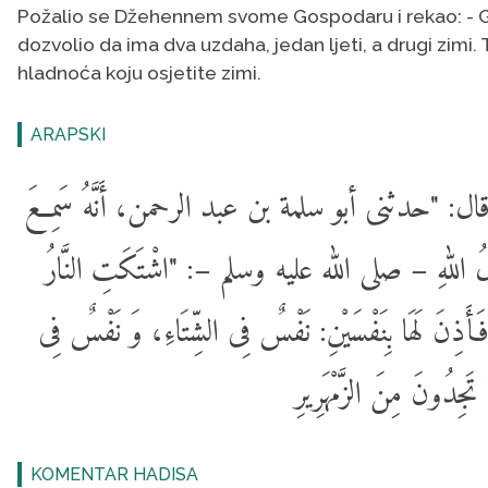
Požalio se Džehennem svome Gospodaru i rekao: - 
dozvolio da ima dva uzdaha, jedan ljeti, a drugi zimi. T
hladnoća koju osjetite zimi.
ARAPSKI
 "حدثنى أبو سلمة بن عبد الرحمن، أَنَّهُ سَمِعَ
ولُ اللهِ – صلى الله عليه وسلم –: "اشْتَكَتِ النَّارُ
أَذِنَ لَهَا بِنَفْسَيْنِ: نَفْسٌ فِى الشِّتَاءِ، وَ نَفْسٌ فِى
جِدُونَ مِنَ الزَّمْهَرِيرِ
KOMENTAR HADISA