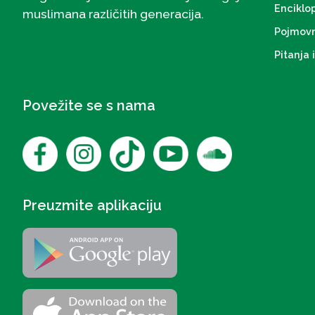
Enciklo
muslimana različitih generacija.
Pojmovn
Pitanja 
Povežite se s nama
Preuzmite aplikaciju