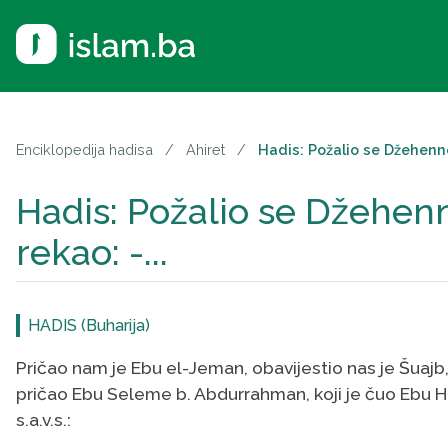
Enciklopedija hadisa
/
Ahiret
/
Hadis: Požalio se Džehenn
Hadis: Požalio se Džehe
rekao: -...
HADIS (Buharija)
Pričao nam je Ebu el-Jeman, obavijestio nas je Šuajb, 
pričao Ebu Seleme b. Abdurrahman, koji je čuo Ebu Hure
s.a.v.s.: