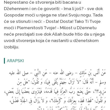
Neprestano će stvorenja biti bacana u
Džehennem i on će govoriti: - Ima li još? - sve dok
Gospodar moći u njega ne stavi Svoju nogu. Tada
će se stisnuti i reći: - Dosta! Dosta! Tako Ti Tvoje
moći i Plemenitosti Tvoje! - Milost u Džennetu
neće prestajati sve dok Allah bude htio da u njega
uvodi stvorenja koja će nastaniti u dženetskom
izobilju.
ARAPSKI
عَنْ أَنَسِ بْنِ مَالِكٍ – رضى الله عنه – عَنِ النَّبِىِّ – صلى الله عليه
وسلم – أَنَّهُ قَالَ: "لاَ تَزَالُ جَهَنَّمُ يُلْقَى فِيهَا، وَ تَقُولُ: "هَلْ مِنْ
مَزِيدٍ؟!"، حَتَّى يَضَعَ رَبُّ العِزَّةِ فِيهَا قَدَمَهُ، فَيَنْزَوِىَ بَعْضُهَا إِلَى بَعْضٍ،
وَ تَقُولُ: "قَطٍ! قَطٍ، بِعِزَّتِكَ وَ كَرَمِكَ!"، وَ لاَ يَزَالُ فِى الجَنَّةِ فَضْلٌ،