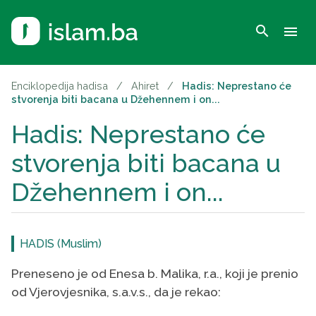
search
menu
Enciklopedija hadisa
/
Ahiret
/
Hadis: Neprestano će
stvorenja biti bacana u Džehennem i on...
Hadis: Neprestano će
stvorenja biti bacana u
Džehennem i on...
HADIS (Muslim)
Preneseno je od Enesa b. Malika, r.a., koji je prenio
od Vjerovjesnika, s.a.v.s., da je rekao: