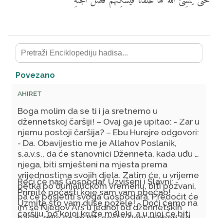
حَتَّى يُنْشِئَ اللهُ لَهَا خَلْقًا، فَيُسْكِنَهُمْ فَضْلَ الجَنَّةِ
Povezano
AHIRET
Boga molim da se ti i ja sretnemo u
džennetskoj čaršiji! – Ovaj ga je upitao: - Zar u
njemu postoji čaršija? – Ebu Hurejre odgovori:
- Da. Obavijestio me je Allahov Poslanik,
s.a.v.s., da će stanovnici Dženneta, kada uđu u
njega, biti smješteni na mjesta prema
vrijednostima svojih djela. Zatim će, u vrijeme
Reći će naš Gospodar, Uzvišeni i Slavni: -
petka po dunjalučkom vremenu, biti pozvani,
Primite počasti koje sam vam obećao!
pa će posjetiti svoga Gospodara. Predoćit će
Uzmite što vam duše požele! - Doći ćemo na
im se Njegov Arš u jednoj od džennetskih
čaršiju, po kojoj kruže meleki, a u njoj će biti
bašči, gdje će im biti postavljeni minberi od