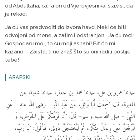
od Abdullaha, r.a., a on od Vjerovjesnika, s.a.v.s., da
je rekao:
Ja ću vas predvoditi do izvora havd. Neki će biti
odvojeni od mene, a zatim i odstranjeni. Ja ću reći:
Gospodaru moj, to su moji ashabi! Bit će mi
kazano: - Zaista, ti ne znaš što su oni radili poslije
tebe!
ARAPSKI
حدثنا عمرو بن على، حدثنا محمد بن جعفر، حدثنا شعبة، عن
المغيرة، قال: "سَمِعْتُ أَبَا وَائِلَ، عَنْ عَبْدِ اللهِ – رضى الله عنه – عَنِ
النَّبِىِّ – صلى الله عليه و سلم– قَالَ: "أَنَا فَرَطُكُمْ عَلَى الحَوْضِ، وَ
لَيُرْفَعَنَّ مَعِىَ رِجَالٌ مِنْكُمْ، ثُمَّ لَيُخْتَلَجُنَّ دُونِى، فَأَقُولُ: "يَا رَبِّ،