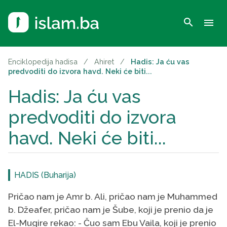
search
menu
Enciklopedija hadisa
/
Ahiret
/
Hadis: Ja ću vas
predvoditi do izvora havd. Neki će biti...
Hadis: Ja ću vas
predvoditi do izvora
havd. Neki će biti...
HADIS (Buharija)
Pričao nam je Amr b. Ali, pričao nam je Muhammed
b. Džeafer, pričao nam je Šube, koji je prenio da je
El-Mugire rekao: - Čuo sam Ebu Vaila, koji je prenio