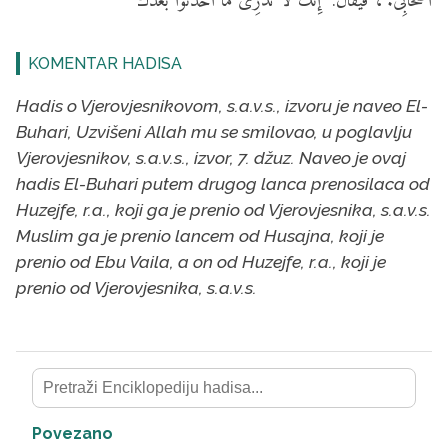
أَصْحَابِى."، فَيُقَالُ: "إِنَّكَ لاَ تَدْرِى مَا أَحْدَثُوا بَعْدَكَ
KOMENTAR HADISA
Hadis o Vjerovjesnikovom, s.a.v.s., izvoru je naveo El-
Buhari, Uzvišeni Allah mu se smilovao, u poglavlju
Vjerovjesnikov, s.a.v.s., izvor, 7. džuz. Naveo je ovaj
hadis El-Buhari putem drugog lanca prenosilaca od
Huzejfe, r.a., koji ga je prenio od Vjerovjesnika, s.a.v.s.
Muslim ga je prenio lancem od Husajna, koji je
prenio od Ebu Vaila, a on od Huzejfe, r.a., koji je
prenio od Vjerovjesnika, s.a.v.s.
Povezano