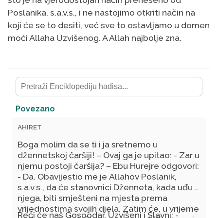
Poslanika, s.a.v.s., i ne nastojimo otkriti način na
koji će se to desiti, već sve to ostavljamo u domen
moći Allaha Uzvišenog. A Allah najbolje zna.
Povezano
AHIRET
Boga molim da se ti i ja sretnemo u
džennetskoj čaršiji! – Ovaj ga je upitao: - Zar u
njemu postoji čaršija? – Ebu Hurejre odgovori:
- Da. Obavijestio me je Allahov Poslanik,
s.a.v.s., da će stanovnici Dženneta, kada uđu u
njega, biti smješteni na mjesta prema
vrijednostima svojih djela. Zatim će, u vrijeme
Reći će naš Gospodar, Uzvišeni i Slavni: -