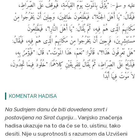
عليه و سلم–: "يُؤْتَى بِالمَوْتِ يَوْمَ القِيَامَةِ، فَيُوقِفُ عَلَى الصِّرَاطِ،
فَيُقَالُ: "يَا أَهْلَ الجَنَّةِ!"، فَيَطَّلِعُونَ خَائِفِينَ، وَجِلِينَ أَنْ يَخْرُجُوا مِنْ
مَكَانِهِمُ الَّذِى هُمْ فِيهِ، ثُمَّ يُقَالُ: "يَا أَهْلَ النَّارِ!"، فَيَطَّلِعُونَ
مُسْتَبْشِرِينَ، فَرِحِينَ أَنْ يَخْرُجُوا مِنْ مَكَانِهِمُ الَّذِى هُمْ فِيهِ، فَيُقَالُ:
"هَلْ تَعْرِفُونَ هَذَا؟"، قَالُوا: "نَعَمْ، هَذَا المَوْتُ."، قَالَ: "فَيُؤْمَرُ بِهِ،
فَيُذْبَحُ عَلَى الصِّرَاطِ، ثُمَّ يُقَالُ لِلفَرِيقَيْنِ كِلاَهُمَا: "خُلُودٌ فِيمَا تَجِدُونَ،
لاَ مَوْتَ فِيهَا أَبَدًا
KOMENTAR HADISA
Na Sudnjem danu će biti dovedena smrt i
postavljena na Sirat ćupriju
... Vanjsko značenja
hadisa ukazuje na to da će se to, uistinu, tako
desiti. Nije u suprotnosti s razumom da Uzvišeni