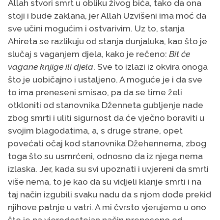
Allah stvori smrt u obliku živog bića, tako da ona
stoji i bude zaklana, jer Allah Uzvišeni ima moć da
sve učini mogućim i ostvarivim. Uz to, stanja
Ahireta se razlikuju od stanja dunjaluka, kao što je
slučaj s vaganjem djela, kako je rečeno:
Bit će
vagane knjige ili djela
. Sve to izlazi iz okvira onoga
što je uobičajno i ustaljeno. A moguće je i da sve
to ima preneseni smisao, pa da se time želi
otkloniti od stanovnika Dženneta gubljenje nade
zbog smrti i uliti sigurnost da će vječno boraviti u
svojim blagodatima, a, s druge strane, opet
povećati očaj kod stanovnika Džehennema, zbog
toga što su usmrćeni, odnosno da iz njega nema
izlaska. Jer, kada su svi upoznati i uvjereni da smrti
više nema, to je kao da su vidjeli klanje smrti i na
taj način izgubili svaku nadu da s njom dođe prekid
njihove patnje u vatri. A mi čvrsto vjerujemo u ono
što je na vjerodostojan način preneseno od