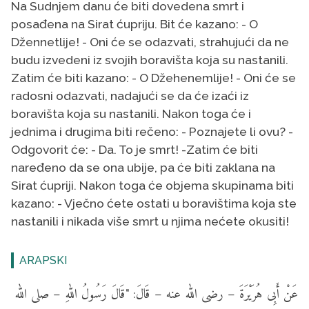
Na Sudnjem danu će biti dovedena smrt i
posađena na Sirat ćupriju. Bit će kazano: - O
Džennetlije! - Oni će se odazvati, strahujući da ne
budu izvedeni iz svojih boravišta koja su nastanili.
Zatim će biti kazano: - O Džehenemlije! - Oni će se
radosni odazvati, nadajući se da će izaći iz
boravišta koja su nastanili. Nakon toga će i
jednima i drugima biti rečeno: - Poznajete li ovu? -
Odgovorit će: - Da. To je smrt! -Zatim će biti
naređeno da se ona ubije, pa će biti zaklana na
Sirat ćupriji. Nakon toga će objema skupinama biti
kazano: - Vječno ćete ostati u boravištima koja ste
nastanili i nikada više smrt u njima nećete okusiti!
ARAPSKI
عَنْ أَبِى هُرَيْرَةَ – رضى الله عنه – قَالَ: "قَالَ رَسُولُ اللهِ – صلى الله