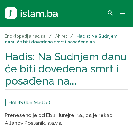
search
menu
Enciklopedija hadisa
/
Ahiret
/
Hadis: Na Sudnjem
danu će biti dovedena smrt i posađena na...
Hadis: Na Sudnjem danu
će biti dovedena smrt i
posađena na...
HADIS (Ibn Madže)
Preneseno je od Ebu Hurejre, r.a., da je rekao
Allahov Poslanik, s.a.v.s.: