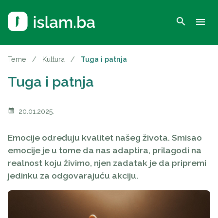
search
menu
Teme
/
Kultura
/
Tuga i patnja
Tuga i patnja
calendar_month
20.01.2025.
Emocije određuju kvalitet našeg života. Smisao
emocije je u tome da nas adaptira, prilagodi na
realnost koju živimo, njen zadatak je da pripremi
jedinku za odgovarajuću akciju.