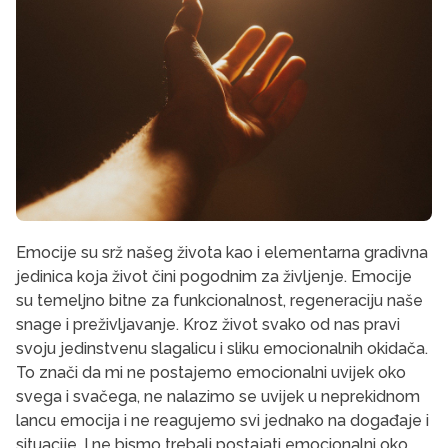
Emocije su srž našeg života kao i elementarna gradivna
jedinica koja život čini pogodnim za življenje. Emocije
su temeljno bitne za funkcionalnost, regeneraciju naše
snage i preživljavanje. Kroz život svako od nas pravi
svoju jedinstvenu slagalicu i sliku emocionalnih okidača.
To znači da mi ne postajemo emocionalni uvijek oko
svega i svačega, ne nalazimo se uvijek u neprekidnom
lancu emocija i ne reagujemo svi jednako na događaje i
situacije. I ne bismo trebali postajati emocionalni oko