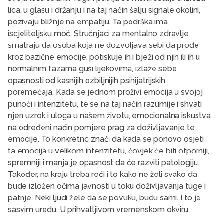
lica, u glasu i držanju i na taj način šalju signale okolini,
pozivaju bližnje na empatiju. Ta podrška ima
iscjeliteljsku moć. Stručnjaci za mentalno zdravlje
smatraju da osoba koja ne dozvoljava sebi da prođe
kroz bazične emocije, potiskuje ih i bježi od njih ili ih u
normalnim fazama guši lijekovima, izlaže sebe
opasnosti od kasnijih ozbiljnijih psihijatrijskih
poremećaja. Kada se jednom proživi emocija u svojoj
punoći i intenzitetu, te se na taj način razumije i shvati
njen uzrok i uloga u našem životu, emocionalna iskustva
na određeni način pomjere prag za doživljavanje te
emocije. To konkretno znači da kada se ponovo osjeti
ta emocija u velikom intenzitetu, čovjek će biti otporniji,
spremniji i manja je opasnost da će razviti patologiju.
Također, na kraju treba reći i to kako ne želi svako da
bude izložen očima javnosti u toku doživljavanja tuge i
patnje. Neki ljudi žele da se povuku, budu sami. I to je
sasvim uredu. U prihvatljivom vremenskom okviru.