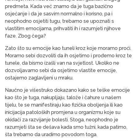
predmeta. Kada već znamo da je tuga bazično
osjećanje i da je sasvim normalno i korisno, pa i
neophodno osjetiti tugu, trebamo se upoznati s
vlastitim emocijama, prihvatiti ih i razumjeti njihove
faze. Zbog čega?
Zato što su emocije kao tuneli kroz koje moramo proći.
Moramo sebi dozvoliti da ih osjetimo i prođemo kroz te
tunele, da bismo izašli van na svjetlost. Ukoliko ne
dozvoljavamo sebi da osjetimo vlastite emocije,
ostajemo zaglavljeni u mraku.
Naučno je višestruko dokazano kako se teške emocije
kao što je tuga, nakupljaju, talože i čahure u našem
tijelu, te se manifestiraju kao fizička oboljenja ili kao
inicijacija patoloških promjena u organizmu koje su
okidači za razvijanje bolesti. Stoga, neophodno je
razumjeti šta se dešava kada smo tužni, kada patimo,
šta trebamo da uradimo povodom toga.