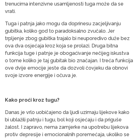
trenucima intenzivne usamljenosti tuga može da se
vrati.
Tuga i patnja jako mogu da doprinesu zacjeljivanju
gubitka, koliko god to paradoksalno zvučalo. Jer
trpljenje zbog gubitka trajalo bi neuporedivo duže bez
ova dva osjećaja kroz koja se prolazi. Druga bitna
funkcija tuge i patnje je obogaćivanje nečijeg iskustva
o tome koliko je taj gubitak bio značajan. I treća funkcija
ove dvije emocije jeste da dozvoli čovjeku da obnovi
svoje izvore energije i očuva je.
Kako proći kroz tugu?
Danas je vrlo uobičajeno da ljudi uzimaju lijekove kako
bi ublažili patnju i tugu, bol koji osjećaju i da priguše
žalost. I zapravo, nema zamjerke na upotrebu lijekova
protiv depresije i emocionalnih poremećaja, ukoliko se