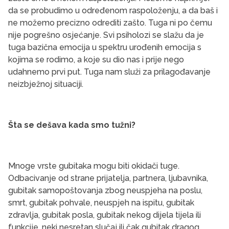
da se probudimo u određenom raspoloženju, a da baš i
ne možemo precizno odrediti zašto. Tuga ni po čemu
nije pogrešno osjećanje. Svi psiholozi se slažu da je
tuga bazična emocija u spektru urođenih emocija s
kojima se rodimo, a koje su dio nas i prije nego
udahnemo prvi put. Tuga nam služi za prilagođavanje
neizbježnoj situaciji.
Šta se dešava kada smo tužni?
Mnoge vrste gubitaka mogu biti okidači tuge.
Odbacivanje od strane prijatelja, partnera, ljubavnika,
gubitak samopoštovanja zbog neuspjeha na poslu,
smrt, gubitak pohvale, neuspjeh na ispitu, gubitak
zdravlja, gubitak posla, gubitak nekog dijela tijela ili
funkcije, neki nesretan slučaj ili čak gubitak dragog