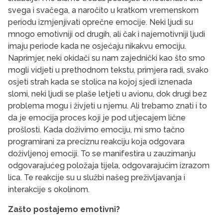
svega i svačega, a naročito u kratkom vremenskom
periodu izmjenjivati oprečne emocije. Neki ljudi su
mnogo emotivniji od drugih, ali čak i najemotivniji ljudi
imaju periode kada ne osjećaju nikakvu emociju.
Naprimjer, neki okidači su nam zajednički kao što smo
mogli vidjeti u prethodnom tekstu, primjera radi, svako
osjeti strah kada se stolica na kojoj sjedi iznenada
slomi, neki ljudi se plaše letjeti u avionu, dok drugi bez
problema mogu i živjeti u njemu. Ali trebamo znati i to
da je emocija proces koji je pod utjecajem lične
prošlosti. Kada doživimo emociju, mi smo tačno
programirani za preciznu reakciju koja odgovara
doživljenoj emociji. To se manifestira u zauzimanju
odgovarajućeg položaja tijela, odgovarajućim izrazom
lica. Te reakcije su u službi našeg preživljavanja i
interakcije s okolinom.
Zašto postajemo emotivni?