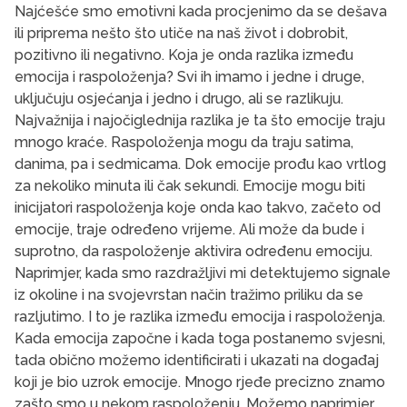
Najćešće smo emotivni kada procjenimo da se dešava
ili priprema nešto što utiče na naš život i dobrobit,
pozitivno ili negativno. Koja je onda razlika između
emocija i raspoloženja? Svi ih imamo i jedne i druge,
uključuju osjećanja i jedno i drugo, ali se razlikuju.
Najvažnija i najočiglednija razlika je ta što emocije traju
mnogo kraće. Raspoloženja mogu da traju satima,
danima, pa i sedmicama. Dok emocije prođu kao vrtlog
za nekoliko minuta ili čak sekundi. Emocije mogu biti
inicijatori raspoloženja koje onda kao takvo, začeto od
emocije, traje određeno vrijeme. Ali može da bude i
suprotno, da raspoloženje aktivira određenu emociju.
Naprimjer, kada smo razdražljivi mi detektujemo signale
iz okoline i na svojevrstan način tražimo priliku da se
razljutimo. I to je razlika između emocija i raspoloženja.
Kada emocija započne i kada toga postanemo svjesni,
tada obično možemo identificirati i ukazati na događaj
koji je bio uzrok emocije. Mnogo rjeđe precizno znamo
zašto smo u nekom raspoloženju. Možemo naprimjer