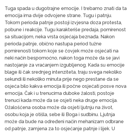
Tuga spada u dugotrajne emocije. I trebamo znati da ta
emocija ima dvije odvojene strane. Tugu i patnju.
Tokom perioda patnje postoji izvjesna doza protesta,
pobune i reakcije. Tugu karakteriše predaja, pomirenost
sa situacijom, neka vrsta osjećaja beznađa. Nakon
perioda patnje, obično nastupa period tužne
pomirenosti tokom koje se čovjek može osjećati na
neki način bespomoćno, nakon toga može da se javi
nastojanje za vraćanjem izgubljenog. Kada su emocije
blage ili čak srednjeg intenziteta, traju svega nekoliko
sekundi ili nekoliko minuta prije nego prestane da se
osjeća bilo kakva emocija ili počne osjećati posve nova
emocija. Čak i u trenucima duboke žalosti, postoje
trenuci kada može da se osjeti neka druge emocija.
Ožalošćena osoba može da osjeti ljutnju na život,
osobu koja je otišla, sebe ili Boga i sudbinu. Ljutnja
može da bude na određeni način mehanizam odbrane
od patnje, zamjena za to osjećanje patnje i lijek. U