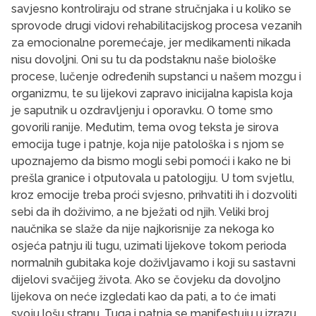
savjesno kontroliraju od strane stručnjaka i u koliko se
sprovode drugi vidovi rehabilitacijskog procesa vezanih
za emocionalne poremećaje, jer medikamenti nikada
nisu dovoljni. Oni su tu da podstaknu naše biološke
procese, lučenje određenih supstanci u našem mozgu i
organizmu, te su lijekovi zapravo inicijalna kapisla koja
je saputnik u ozdravljenju i oporavku. O tome smo
govorili ranije. Međutim, tema ovog teksta je sirova
emocija tuge i patnje, koja nije patološka i s njom se
upoznajemo da bismo mogli sebi pomoći i kako ne bi
prešla granice i otputovala u patologiju. U tom svjetlu,
kroz emocije treba proći svjesno, prihvatiti ih i dozvoliti
sebi da ih doživimo, a ne bježati od njih. Veliki broj
naučnika se slaže da nije najkorisnije za nekoga ko
osjeća patnju ili tugu, uzimati lijekove tokom perioda
normalnih gubitaka koje doživljavamo i koji su sastavni
dijelovi svačijeg života. Ako se čovjeku da dovoljno
lijekova on neće izgledati kao da pati, a to će imati
svoju lošu stranu. Tuga i patnja se manifestuju u izrazu