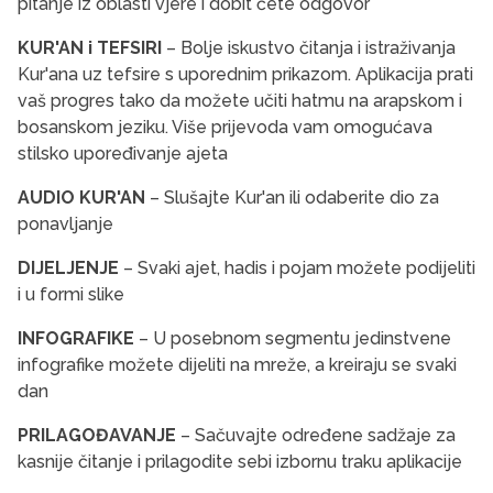
pitanje iz oblasti vjere i dobit ćete odgovor
KUR'AN i TEFSIRI
– Bolje iskustvo čitanja i istraživanja
Kur'ana uz tefsire s uporednim prikazom. Aplikacija prati
vaš progres tako da možete učiti hatmu na arapskom i
bosanskom jeziku. Više prijevoda vam omogućava
stilsko upoređivanje ajeta
AUDIO KUR'AN
– Slušajte Kur'an ili odaberite dio za
ponavljanje
DIJELJENJE
– Svaki ajet, hadis i pojam možete podijeliti
i u formi slike
INFOGRAFIKE
– U posebnom segmentu jedinstvene
infografike možete dijeliti na mreže, a kreiraju se svaki
dan
PRILAGOĐAVANJE
– Sačuvajte određene sadžaje za
kasnije čitanje i prilagodite sebi izbornu traku aplikacije