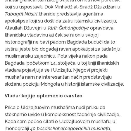
koji su uspostavili. Dok Minhadž al-Siradž Džuzdžani u
Ṭabaqāt Nāṣirī
Ilhanide predstavlja agentima
apokalipse koji su došli da zatru islamsku civilizaciju,
Ataullah Džuvejni u
Tārī
ẖ
Ǧahānġošāye
opravdava
Ilhanidsku vladavinu ali čak se ni on u svojoj
historiografiji ne bavi padom Bagdada budući da to
uistinu jeste bio događaj ravan apokalipsi za tadašnju
muslimansku zajednicu. Pola vijeka nakon pada
Bagdada, početkom 14. stoljeća, u toj liniji ilhanidskih
vladara pojavljuje se i Uldžajtu. Njegovi projekti
mushafa nam na interesantan način predstavljaju
složenu poziciju Mongola u historiji islamske civilizacije.
Vladar koji je oplemenio carstvo
Priča o Uldžajtuovim mushafima nudi priliku da
steknemo uvide u kompleksnost tadašnje civilizacije.
Kada sam počeo čitati o Uldžajtuovom mushafu, u
monografiji
40 bosanskohercegovačkih mushafa
,