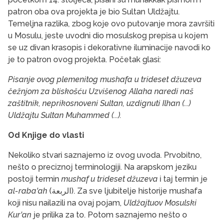
patron oba ova projekta je bio Sultan Uldžajtu.
Temeljna razlika, zbog koje ovo putovanje mora završiti
u Mosulu, jeste uvodni dio mosulskog prepisa u kojem
se uz divan krasopis i dekorativne iluminacije navodi ko
je to patron ovog projekta. Početak glasi:
Pisanje ovog plemenitog mushafa u trideset džuzeva
čežnjom za bliskošću Uzvišenog Allaha naredi naš
zaštitnik, neprikosnoveni Sultan, uzdignuti Ilhan (...)
Uldžajtu Sultan Muhammed (...).
Od Knjige do vlasti
Nekoliko stvari saznajemo iz ovog uvoda. Prvobitno,
nešto o preciznoj terminologiji. Na arapskom jeziku
postoji termin
mushaf u trideset džuzeva
i taj termin je
al-raba'ah
(الربعة). Za sve ljubitelje historije mushafa
koji nisu nailazili na ovaj pojam,
Uldžajtuov Mosulski
Kur'an
je prilika za to. Potom saznajemo nešto o