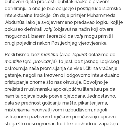
duhovnih djela prošlosti, gubitak nauke o pravom
definiranju, a ono je bilo obilježje i postignuće islamske
intelektualne tradicije. On daje primjer Muhammeda
‘Abduhūa, iako je svojevremeno predavao logiku, koji je
pokušao definirati
vahj
(objavu) na način koji otvara
mogućnost, barem teoretski, da
vahj
mogu primiti i
drugi pojedinci nakon Posljednjeg vjerovjesnika.
Rekli bismo, bez
mantika
(arap.
logika
) dolazimo do
mantike
(grč.
proricanje
), to jest, bez jasnog, logičkog
oštroumlja naša promišljanja će više ličiti na vračanje i
gatanje, negoli na trezveno i odgovorno intelektualno
pristupanje onome što nas okružuje. Dovoljno je
prelistati muslimansku apokaliptičnu literaturu pa da
nam ta pojava bude posve bjelodana. Jednostavno,
dala se prednost golicanju mašte, pikanterijama,
misterijama, neuhvatljivom i uzbudljivom, negoli
ustrajnom i pažljivom logičkom proučavanju, upravo
stoga što nosi ogroman trud te se ishodi ne zapažaju