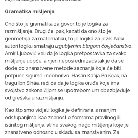
Gramatika mišljenja
Ono što je gramatika za govor, to je logika za
razmišljanje. Drugi će, pak, kazati da ono što je
geometrija za matematiku, to je logika za jezik. Neki
autori logiku smatraju
izgubljenim blagom čovječanstva
.
Amir Ljubović veli da je logika pretpostavka za svako
mišljenje uopće, a njen neposredni zadatak je da se
dođe do znanstvene metode saznanja koje će biti
potpuno sigurno i neoborivo. Hasan Kafija Pruščak, na
tragu Ibn Sīnāa, reći će da je logika oruđe koje ima
svojstvo zakona čijom se upotrebom um obezbjeđuje
od grešaka u razmišljanju.
Kao što smo vidjeli, logika je definirana, s manjim
odstupanjima, kao znanost o formama pravilnog ili
istinitog mišljenja, ali ne svakog, nego mišljenja koje je
znanstveno odnosno u skladu sa znanstvenim. Za