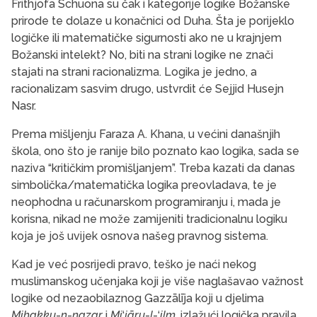
Frithjofa Schuona su čak i kategorije logike Božanske
prirode te dolaze u konačnici od Duha. Šta je porijeklo
logičke ili matematičke sigurnosti ako ne u krajnjem
Božanski intelekt? No, biti na strani logike ne znači
stajati na strani racionalizma. Logika je jedno, a
racionalizam sasvim drugo, ustvrdit će Sejjid Husejn
Nasr.
Prema mišljenju Faraza A. Khana, u većini današnjih
škola, ono što je ranije bilo poznato kao logika, sada se
naziva “kritičkim promišljanjem”. Treba kazati da danas
simbolička/matematička logika preovladava, te je
neophodna u računarskom programiranju i, mada je
korisna, nikad ne može zamijeniti tradicionalnu logiku
koja je još uvijek osnova našeg pravnog sistema.
Kad je već posrijedi pravo, teško je naći nekog
muslimanskog učenjaka koji je više naglašavao važnost
logike od nezaobilaznog Gazzālīja koji u djelima
Mihakku
-
n
-
nazar
i
Mi
‘
jāru
-
l
-‘
ilm
, izlažući logička pravila,