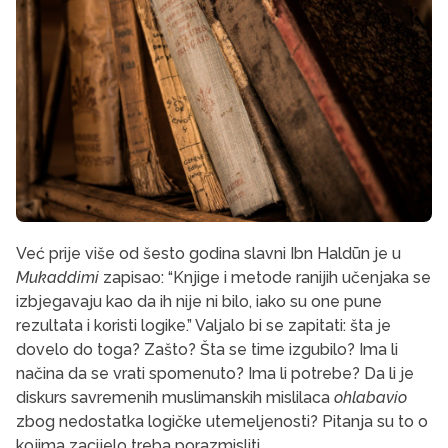
Već prije više od šesto godina slavni Ibn Haldūn je u
Mukaddimi
zapisao: “Knjige i metode ranijih učenjaka se
izbjegavaju kao da ih nije ni bilo, iako su one pune
rezultata i koristi logike.” Valjalo bi se zapitati: šta je
dovelo do toga? Zašto? Šta se time izgubilo? Ima li
načina da se vrati spomenuto? Ima li potrebe? Da li je
diskurs savremenih muslimanskih mislilaca
ohlabavio
zbog nedostatka logičke utemeljenosti? Pitanja su to o
kojima zacijelo treba porazmisliti.