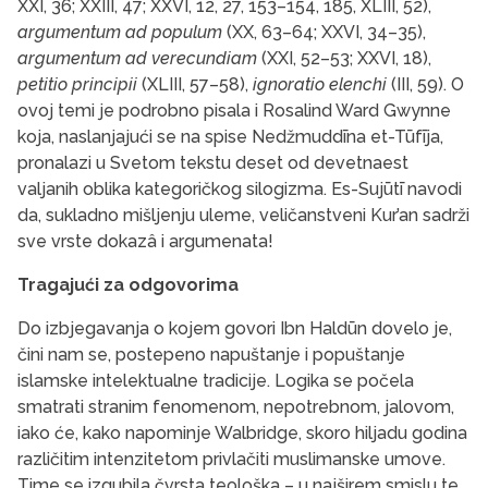
XXI, 36; XXIII, 47; XXVI, 12, 27, 153–154, 185, XLIII, 52),
argumentum ad populum
(XX, 63–64; XXVI, 34–35),
argumentum ad verecundiam
(XXI, 52–53; XXVI, 18),
petitio principii
(XLIII, 57–58),
ignoratio elenchi
(III, 59). O
ovoj temi je podrobno pisala i Rosalind Ward Gwynne
koja, naslanjajući se na spise Nedžmuddīna et-Tūfīja,
pronalazi u Svetom tekstu deset od devetnaest
valjanih oblika kategoričkog silogizma. Es-Sujūtī navodi
da, sukladno mišljenju uleme, veličanstveni Kur’an sadrži
sve vrste dokazâ i argumenata!
Tragajući za odgovorima
Do izbjegavanja o kojem govori Ibn Haldūn dovelo je,
čini nam se, postepeno napuštanje i popuštanje
islamske intelektualne tradicije. Logika se počela
smatrati stranim fenomenom, nepotrebnom, jalovom,
iako će, kako napominje Walbridge, skoro hiljadu godina
različitim intenzitetom privlačiti muslimanske umove.
Time se izgubila čvrsta teološka – u najširem smislu te