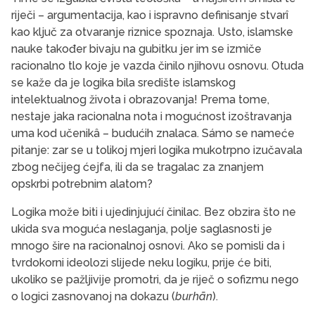
riječi – argumentacija, kao i ispravno definisanje stvarî
kao ključ za otvaranje riznice spoznaja. Usto, islamske
nauke također bivaju na gubitku jer im se izmiče
racionalno tlo koje je vazda činilo njihovu osnovu. Otuda
se kaže da je logika bila središte islamskog
intelektualnog života i obrazovanja! Prema tome,
nestaje jaka racionalna nota i mogućnost izoštravanja
uma kod učenikâ – budućih znalaca. Sámo se nameće
pitanje: zar se u tolikoj mjeri logika mukotrpno izučavala
zbog nečijeg ćejfa, ili da se tragalac za znanjem
opskrbi potrebnim alatom?
Logika može biti i ujedinjujućí činilac. Bez obzira što ne
ukida sva moguća neslaganja, polje saglasnosti je
mnogo šire na racionalnoj osnovi. Ako se pomisli da i
tvrdokorni ideolozi slijede neku logiku, prije će biti,
ukoliko se pažljivije promotri, da je riječ o sofizmu nego
o logici zasnovanoj na dokazu (
burhān
).