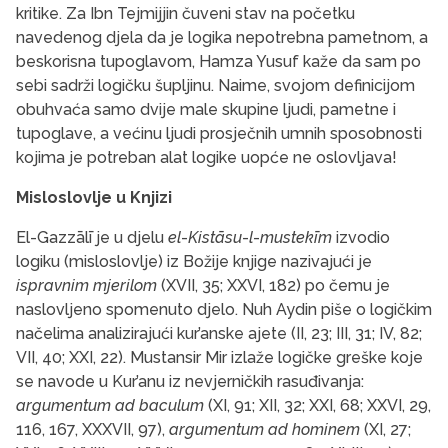
kritike. Za Ibn Tejmijjin čuveni stav na početku
navedenog djela da je logika nepotrebna pametnom, a
beskorisna tupoglavom, Hamza Yusuf kaže da sam po
sebi sadrži logičku šupljinu. Naime, svojom definicijom
obuhvaća samo dvije male skupine ljudi, pametne i
tupoglave, a većinu ljudi prosječnih umnih sposobnosti
kojima je potreban alat logike uopće ne oslovljava!
Misloslovlje u Knjizi
El-Gazzālī je u djelu
el
-
Kistāsu
-
l
-
mustekīm
izvodio
logiku (misloslovlje) iz Božije knjige nazivajući je
ispravnim mjerilom
(XVII, 35; XXVI, 182) po čemu je
naslovljeno spomenuto djelo. Nuh Aydin piše o logičkim
načelima analizirajući kur’anske ajete (II, 23; III, 31; IV, 82;
VII, 40; XXI, 22). Mustansir Mir izlaže logičke greške koje
se navode u Kur’anu iz nevjerničkih rasuđivanja:
argumentum ad baculum
(XI, 91; XII, 32; XXI, 68; XXVI, 29,
116, 167, XXXVII, 97),
argumentum ad hominem
(XI, 27;