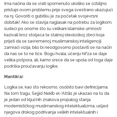
Ima načina da se vrati spomenuto ukoliko se ozbiljno
pristupi ovom problemu prije svega svestrano ukazujući
na nj. Govoriti o gubitku je za početak svojevrsni
dobitak! Ako se stavlja naglasak na potrebu za logikom,
sudeći po onome što su velikani islamske umnosti
kazivali kroz stoljeća te stalnoj ideološkoj zbrci koja
prijeti da se savremenoj muslimanskoj inteligenciji
zamrači vizija, bilo bi neodgovorno postaviti se na način
da nas se to ne tiče. Bogu hvala, učenju hifza se daje
velika potpora, ali, kamo sreće da se upola od toga daje
podrška proučavanju logike.
Mantik
(
a
)
Logika se, kao što rekosmo, osobito bavi definicijama.
Na tom tragu, Sejjid Nekīb el-‘Attās je ukazao na to da
je jedan od ključnih znakova propalog stanja
modernističkog muslimanskog intelektualizma, usljed
njegova drskog podrivanja velikih intelektualnih i