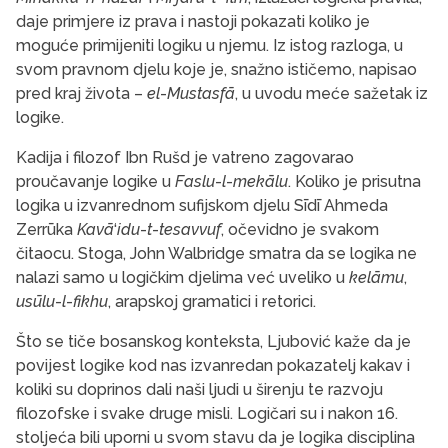
daje primjere iz prava i nastoji pokazati koliko je
moguće primijeniti logiku u njemu. Iz istog razloga, u
svom pravnom djelu koje je, snažno ističemo, napisao
pred kraj života –
el
-
Mustasfā
, u uvodu meće sažetak iz
logike.
Kadija i filozof Ibn Rušd je vatreno zagovarao
proučavanje logike u
Faslu
-
l
-
mekālu
. Koliko je prisutna
logika u izvanrednom sufijskom djelu Sīdī Ahmeda
Zerrūka
Kavā
‘
idu
-
t
-
tesavvuf
, očevidno je svakom
čitaocu. Stoga, John Walbridge smatra da se logika ne
nalazi samo u logičkim djelima već uveliko u
kelāmu
,
usūlu
-
l
-
fikhu
, arapskoj gramatici i retorici.
Što se tiče bosanskog konteksta, Ljubović kaže da je
povijest logike kod nas izvanredan pokazatelj kakav i
koliki su doprinos dali naši ljudi u širenju te razvoju
filozofske i svake druge misli. Logičari su i nakon 16.
stoljeća bili uporni u svom stavu da je logika disciplina