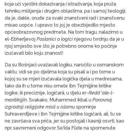
koja uči vještini dokazivanja i istraživanja, koja pruža
tehniku mišljenja i drugim oblastima, pa i samoj teologiji,
da je, dakle, oruđe za svaki znanstveni rad i znanstvenu
misao uopće. I upravo to joj je obezbijedilo mjesto
općeobrazovnog predmeta. Na tom tragu, nalazimo u
el-Ebherījevoj
Poslanici o logici
njegovu tvrdnju da je u
njoj smjestio sve što je potrebno onome ko počinje
izučavati bilo koju znanost!
Da su Bošnjaci uvažavali logiku, naročito u osmanskom
vaktu, vidi se po djelima koja su pisali a i po tome u
kojoj su se mjeri izučavala logička djela u medresama,
tako da ih u tome nisu omele Ibn Tejmijjine kritike
logike, ili preciznije, logičarâ, u djelu
er
-
Redd
‘
ale
-
l
-
mantikijjīn
. Svakako, Muhammed Ikbal u
Ponovnoj
izgradnji religijske misli u islamu
spominje
Suhraverdījeve i Ibn Tejmijjine kritike logičarâ, ali, tu se
ne završava sva priča, jer su postojali i kasniji osvrti, kao
npr. savremeni odgovor Se‘īda Fūde na spomenute