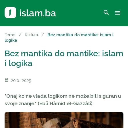
search
menu
Teme
/
Kultura
/
Bez mantika do mantike: islam i
logika
Bez mantika do mantike: islam
i logika
calendar_month
20.01.2025.
"Onaj ko ne vlada logikom ne može biti siguran u
svoje znanje." (Ebū Hāmid el-Gazzālī)