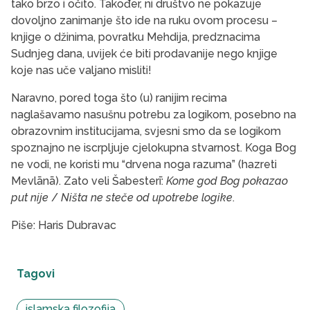
tako brzo i očito. Također, ni društvo ne pokazuje
dovoljno zanimanje što ide na ruku ovom procesu –
knjige o džinima, povratku Mehdija, predznacima
Sudnjeg dana, uvijek će biti prodavanije nego knjige
koje nas uče valjano misliti!
Naravno, pored toga što (u) ranijim recima
naglašavamo nasušnu potrebu za logikom, posebno na
obrazovnim institucijama, svjesni smo da se logikom
spoznajno ne iscrpljuje cjelokupna stvarnost. Koga Bog
ne vodi, ne koristi mu “drvena noga razuma” (hazreti
Mevlānā). Zato veli Šabesterī:
Kome god Bog pokazao
put nije
/
Ništa ne steče od upotrebe logike
.
Piše: Haris Dubravac
Tagovi
islamska filozofija