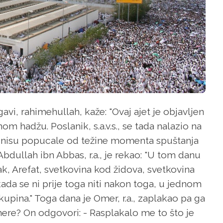
i, rahimehullah, kaže: "Ovaj ajet je objavljen
om hadžu. Poslanik, s.a.v.s., se tada nalazio na
o nisu popucale od težine momenta spuštanja
Abdullah ibn Abbas, r.a., je rekao: "U tom danu
tak, Arefat, svetkovina kod židova, svetkovina
ada se ni prije toga niti nakon toga, u jednom
kupina." Toga dana je Omer, r.a., zaplakao pa ga
o Omere? On odgovori: - Rasplakalo me to što je