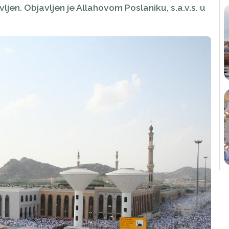
ljen. Objavljen je Allahovom Poslaniku, s.a.v.s. u