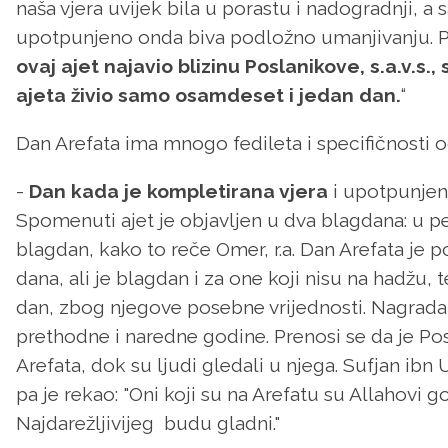
naša vjera uvijek bila u porastu i nadogradnji, 
upotpunjeno onda biva podložno umanjivanju. Po
ovaj ajet najavio blizinu Poslanikove, s.a.v.s.,
ajeta živio samo osamdeset i jedan dan.
“
Dan Arefata ima mnogo fedileta i specifičnosti o
-
Dan kada je kompletirana vjera
i upotpunjeno
Spomenuti ajet je objavljen u dva blagdana: u pet
blagdan, kako to reče Omer, r.a. Dan Arefata je 
dana, ali je blagdan i za one koji nisu na hadžu,
dan, zbog njegove posebne vrijednosti. Nagrada z
prethodne i naredne godine. Prenosi se da je Posl
Arefata, dok su ljudi gledali u njega. Sufjan ibn 
pa je rekao: "Oni koji su na Arefatu su Allahovi g
Najdarežljivijeg budu gladni."