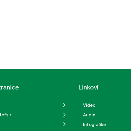
tranice
Linkovi
Video
tefsir
Audio
Infografike