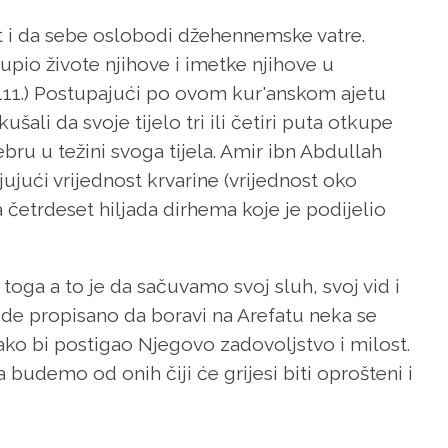
st i da sebe oslobodi džehennemske vatre.
 kupio živote njihove i imetke njihove u
, 111.) Postupajući po ovom kur'anskom ajetu
ali da svoje tijelo tri ili četiri puta otkupe
ru u težini svoga tijela. Amir ibn Abdullah
jujući vrijednost krvarine (vrijednost oko
 četrdeset hiljada dirhema koje je podijelio
toga a to je da sačuvamo svoj sluh, svoj vid i
ude propisano da boravi na Arefatu neka se
o bi postigao Njegovo zadovoljstvo i milost.
 budemo od onih čiji će grijesi biti oprošteni i