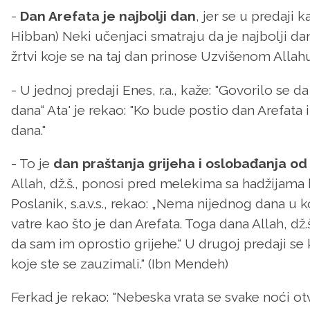
-
Dan Arefata je najbolji dan
, jer se u predaji ka
Hibban) Neki učenjaci smatraju da je najbolji d
žrtvi koje se na taj dan prinose Uzvišenom Allah
- U jednoj predaji Enes, r.a., kaže: "Govorilo se d
dana“ Ata' je rekao: "Ko bude postio dan Arefata
dana."
- To je
dan praštanja grijeha i oslobađanja 
Allah, dž.š., ponosi pred melekima sa hadžijama koj
Poslanik, s.a.v.s., rekao: „Nema nijednog dana u
vatre kao što je dan Arefata. Toga dana Allah, d
da sam im oprostio grijehe.“ U drugoj predaji se 
koje ste se zauzimali." (Ibn Mendeh)
Ferkad je rekao: "Nebeska vrata se svake noći ot