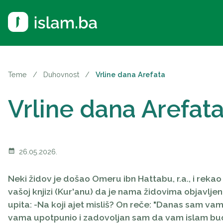
Teme
/
Duhovnost
/
Vrline dana Arefata
Vrline dana Arefat
calendar_month
26.05.2026.
Neki židov je došao Omeru ibn Hattabu, r.a., i rekao
vašoj knjizi (Kur'anu) da je nama židovima objavlje
upita: -Na koji ajet misliš? On reče: "
Danas sam vam 
vama upotpunio i zadovoljan sam da vam islam bu