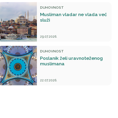
DUHOVNOST
Musliman vladar ne vlada već
služi
29.07.2026.
DUHOVNOST
Poslanik želi uravnoteženog
muslimana
22.07.2026.