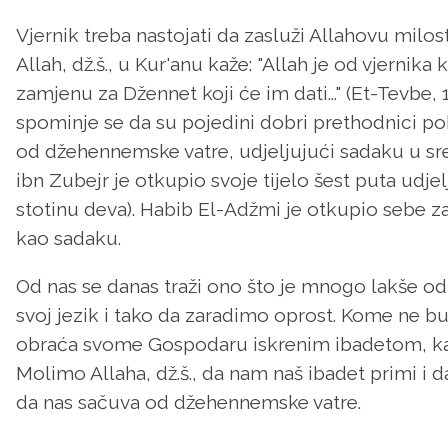
Vjernik treba nastojati da zasluži Allahovu milo
Allah, dž.š., u Kur'anu kaže: "Allah je od vjernika
zamjenu za Džennet koji će im dati..." (Et-Tevbe
spominje se da su pojedini dobri prethodnici pokuš
od džehennemske vatre, udjeljujući sadaku u sreb
ibn Zubejr je otkupio svoje tijelo šest puta udjel
stotinu deva). Habib El-Adžmi je otkupio sebe za
kao sadaku.
Od nas se danas traži ono što je mnogo lakše od 
svoj jezik i tako da zaradimo oprost. Kome ne b
obraća svome Gospodaru iskrenim ibadetom, kak
Molimo Allaha, dž.š., da nam naš ibadet primi i da
da nas sačuva od džehennemske vatre.