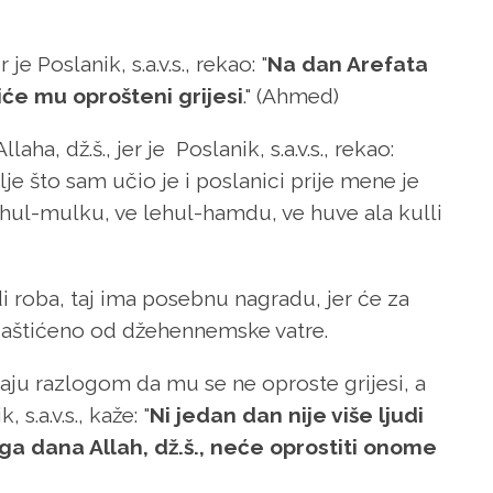
e Poslanik, s.a.v.s., rekao: "
Na dan Arefata
biće mu oprošteni grijesi
." (Ahmed)
aha, dž.š., jer je Poslanik, s.a.v.s., rekao:
je što sam učio je i poslanici prije mene je
 lehul-mulku, ve lehul-hamdu, ve huve ala kulli
 roba, taj ima posebnu nagradu, jer će za
ti zaštićeno od džehennemske vatre.
vaju razlogom da mu se ne oproste grijesi, a
s.a.v.s., kaže: "
Ni jedan dan nije više ljudi
a dana Allah, dž.š., neće oprostiti onome