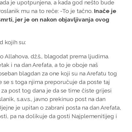
a sada je upotpunjena, a kada god nešto bude
slanik mu na to reče: -To je tačno.
Inače je
 smrti, jer je on nakon objavljivanja ovog
d kojih su:
 Allahova, dž.š., blagodat prema ljudima.
ak i na dan Arefata, a to je oboje naš
poseban blagdan za one koji su na Arefatu tog
 te se s toga njima preporučuje da poste taj
a post tog dana je da se time čiste grijesi
anik, s.a.v.s., javno prekinuo post na dan
Ujejne je upitan o zabrani posta na dan Arefata,
osti, pa na dolikuje da gosti Najplemenitijeg i