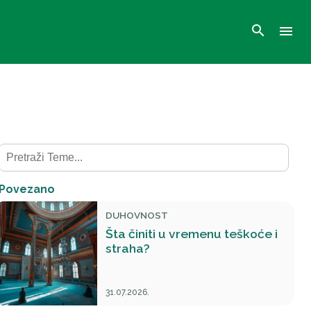
search
menu
Povezano
DUHOVNOST
Šta činiti u vremenu teškoće i
straha?
31.07.2026.