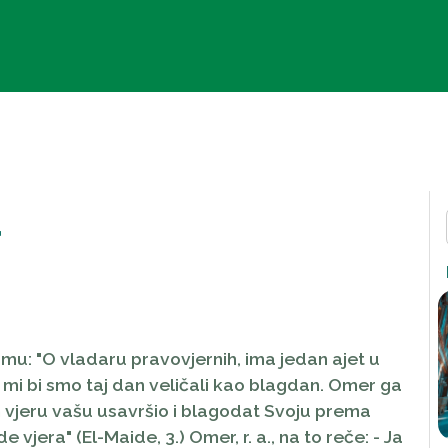
a
 mu: "O vladaru pravovjernih, ima jedan ajet u
n mi bi smo taj dan veličali kao blagdan. Omer ga
vjeru vašu usavršio i blagodat Svoju prema
de vjera
" (El-Maide, 3.) Omer, r. a., na to reče: -
Ja