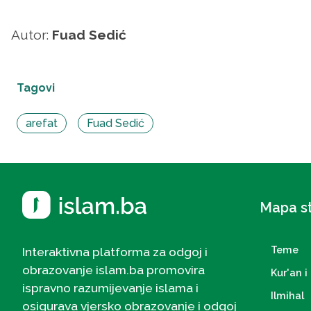
Autor:
Fuad Sedić
Tagovi
arefat
Fuad Sedić
Mapa s
Teme
Interaktivna platforma za odgoj i
obrazovanje islam.ba promovira
Kur'an i 
ispravno razumijevanje islama i
Ilmihal
osigurava vjersko obrazovanje i odgoj