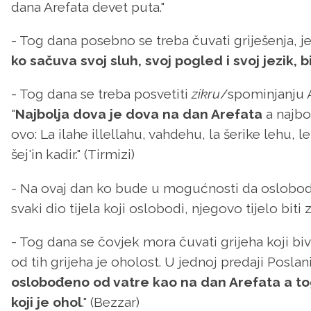
dana Arefata devet puta."
- Tog dana posebno se treba čuvati griješenja, jer j
ko sačuva svoj sluh, svoj pogled i svoj jezik, 
- Tog dana se treba posvetiti
zikru
/spominjanju All
"
Najbolja dova je dova na dan Arefata
a najbol
ovo: La ilahe illellahu, vahdehu, la šerike lehu,
šej'in kadir." (Tirmizi)
- Na ovaj dan ko bude u mogućnosti da oslobodi
svaki dio tijela koji oslobodi, njegovo tijelo bi
- Tog dana se čovjek mora čuvati grijeha koji bi
od tih grijeha je oholost. U jednoj predaji Poslanik, 
oslobođeno od vatre kao na dan Arefata a tog
koji je ohol
." (Bezzar)