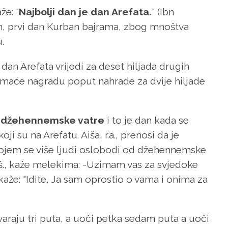
že: "
Najbolji dan je dan Arefata.
" (Ibn
an, prvi dan Kurban bajrama, zbog mnoštva
u.
a dan Arefata vrijedi za deset hiljada drugih
 imaće nagradu poput nahrade za dvije hiljade
od džehennemske vatre
i to je dan kada se
i su na Arefatu. Aiša, r.a., prenosi da je
 kojem se više ljudi oslobodi od džehennemske
ž.š., kaže melekima: -Uzimam vas za svjedoke
kaže: "Idite, Ja sam oprostio o vama i onima za
varaju tri puta, a uoči petka sedam puta a uoči