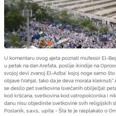
U komentaru ovog ajeta poznati mufessir El-Begav
u petak na dan Arefata, poslije ikindije na Oprosn
svojoj devi zvanoj El-Adba' kojoj noge samo št
objave (Vahja), tako da je deva morala kleknuti." 
se desilo pet svetkovina (svečanih obilježja): pe
kod kršćana, svetkovina kod vatropoklonika i nik
danu nisu objedinile svetkovine svih religijskih s
Poslanik, s.a.v.s., upita: - Šta te je rasplakalo 