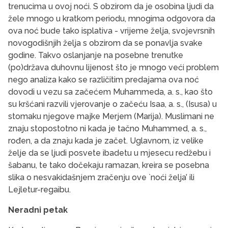
trenucima u ovoj noći. S obzirom da je osobina ljudi da
žele mnogo u kratkom periodu, mnogima odgovora da
ova noć bude tako isplativa - vrijeme želja, svojevrsnih
novogodišnjih želja s obzirom da se ponavlja svake
godine. Takvo oslanjanje na posebne trenutke
(po)država duhovnu lijenost što je mnogo veći problem
nego analiza kako se različitim predajama ova noć
dovodi u vezu sa začećem Muhammeda, a. s., kao što
su kršćani razvili vjerovanje o začeću Isaa, a. s., (Isusa) u
stomaku njegove majke Merjem (Marija). Muslimani ne
znaju stopostotno ni kada je tačno Muhammed, a. s.,
rođen, a da znaju kada je začet. Uglavnom, iz velike
želje da se ljudi posvete ibadetu u mjesecu redžebu i
šabanu, te tako dočekaju ramazan, kreira se posebna
slika o nesvakidašnjem zračenju ove `noći želja’ ili
Lejletur-regaibu.
Neradni petak