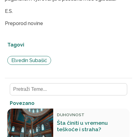
E.S.
Preporod novine
Tagovi
Elvedin Subašić
Povezano
DUHOVNOST
Šta činiti u vremenu
teškoće i straha?