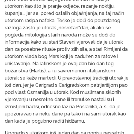
utorkom kao što je pranje odjeće, rezanje noktiju,
kupanje... jer se, pored ostalih objašnjenja, na taj način
utorkom rasipa nafaka. Teško je doći do pouzdanog
razloga zašto je utorak „nesretan“dan, ali ako se
pogleda mitologija starih naroda može se doći do
informacija kako su stari Slaveni vjerovali da je utorak
dan za posebne rituale protiv zlih sila, a stari Rimljani da
utorkom vlada bog Mars koji je zadužen za ratove i
uništavanje. Na latinskom je ovaj dan bio dan tog
božanstva (Martis), a i u savremenom italijanskom
utorak se kaže martedi. U pravoslavnoj tradiciji utorak je
loš dan, jer je Carigrad s Carigradskom patrijaršijom pao
pod vlast Osmanlija u utorak. Kod muslimana sklonih
vjerovanju u nesretne dane ili trenutke nastali su i
izmišljeni hadisi, odnosno laž na Poslanika, a. s., da je
upozoravao na neke dane pa tako i na sami utorak kao
dan kada je pogubno raditi hidžamu.
Uporedo s utorkom još jedan dan na popisu nesretnih