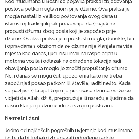
Kod muslimana u Bosni se pojavila praksa izbjegavanja
poslova petkom uglavnom prije džume. Ova praksa je
mogla nastati iz velikog poštovanja ovog dana u
islamskoj tradiciji ili pak prevencije: da čovjek ne
propusti džumu zbog posla koji je započeo prije
džume. Ovakva praksa je u prošlosti mogla, donekle, biti
i opravdana s obzirom da se džuma nije klanjala na više
mjesta kao danas, ljudi nisu imali na raspolaganju
motorna vozila i odlazak na određene lokacije radi
obavljanja posla moglo je značiti propuštanje džume.
No, i danas se mogu čuti upozorenja kako ne treba
započinjati posao petkom ili, štaviše, raditi nešto. Kada
se pažljivo čita ajet kojim je propisana džuma može se
vidjeti da Allah, dž. š., preporučuje ili naređuje ljudima da
nakon klanjanja džume idu za svojim poslovima.
Nesretni dani
Jedno od najčešćih pogrešnih uvjerenja kod muslimana
jeste da bi trebalo izbjegavati određene radnje