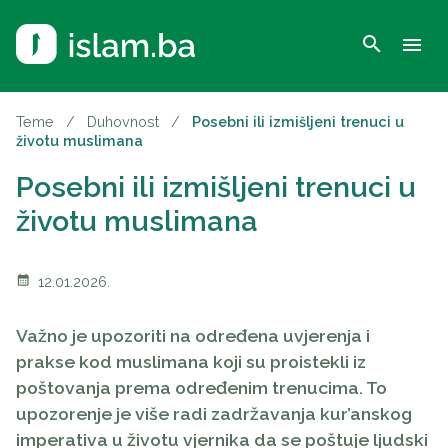
search
menu
Teme
/
Duhovnost
/
Posebni ili izmišljeni trenuci u
životu muslimana
Posebni ili izmišljeni trenuci u
životu muslimana
calendar_month
12.01.2026.
Važno je upozoriti na određena uvjerenja i
prakse kod muslimana koji su proistekli iz
poštovanja prema određenim trenucima. To
upozorenje je više radi zadržavanja kur’anskog
imperativa u životu vjernika da se poštuje ljudski