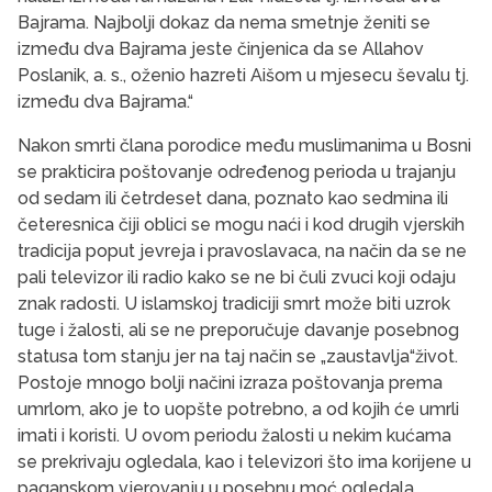
Bajrama. Najbolji dokaz da nema smetnje ženiti se
između dva Bajrama jeste činjenica da se Allahov
Poslanik, a. s., oženio hazreti Aišom u mjesecu ševalu tj.
između dva Bajrama.“
Nakon smrti člana porodice među muslimanima u Bosni
se prakticira poštovanje određenog perioda u trajanju
od sedam ili četrdeset dana, poznato kao sedmina ili
četeresnica čiji oblici se mogu naći i kod drugih vjerskih
tradicija poput jevreja i pravoslavaca, na način da se ne
pali televizor ili radio kako se ne bi čuli zvuci koji odaju
znak radosti. U islamskoj tradiciji smrt može biti uzrok
tuge i žalosti, ali se ne preporučuje davanje posebnog
statusa tom stanju jer na taj način se „zaustavlja“život.
Postoje mnogo bolji načini izraza poštovanja prema
umrlom, ako je to uopšte potrebno, a od kojih će umrli
imati i koristi. U ovom periodu žalosti u nekim kućama
se prekrivaju ogledala, kao i televizori što ima korijene u
paganskom vjerovanju u posebnu moć ogledala.