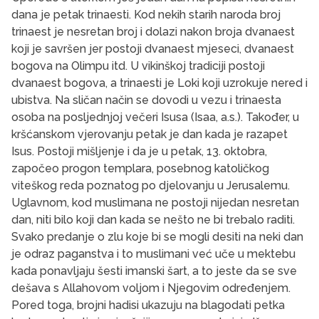
dana je petak trinaesti. Kod nekih starih naroda broj
trinaest je nesretan broj i dolazi nakon broja dvanaest
koji je savršen jer postoji dvanaest mjeseci, dvanaest
bogova na Olimpu itd. U vikinškoj tradiciji postoji
dvanaest bogova, a trinaesti je Loki koji uzrokuje nered i
ubistva. Na sličan način se dovodi u vezu i trinaesta
osoba na posljednjoj večeri Isusa (Isaa, a.s.). Također, u
kršćanskom vjerovanju petak je dan kada je razapet
Isus. Postoji mišljenje i da je u petak, 13. oktobra,
započeo progon templara, posebnog katoličkog
viteškog reda poznatog po djelovanju u Jerusalemu.
Uglavnom, kod muslimana ne postoji nijedan nesretan
dan, niti bilo koji dan kada se nešto ne bi trebalo raditi.
Svako predanje o zlu koje bi se mogli desiti na neki dan
je odraz paganstva i to muslimani već uče u mektebu
kada ponavljaju šesti imanski šart, a to jeste da se sve
dešava s Allahovom voljom i Njegovim određenjem.
Pored toga, brojni hadisi ukazuju na blagodati petka