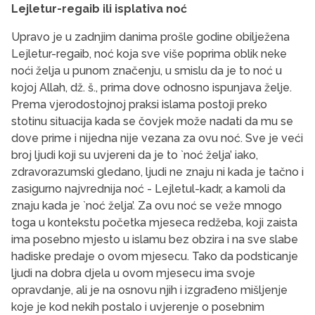
Lejletur-regaib ili isplativa noć
Upravo je u zadnjim danima prošle godine obilježena
Lejletur-regaib, noć koja sve više poprima oblik neke
noći želja u punom značenju, u smislu da je to noć u
kojoj Allah, dž. š., prima dove odnosno ispunjava želje.
Prema vjerodostojnoj praksi islama postoji preko
stotinu situacija kada se čovjek može nadati da mu se
dove prime i nijedna nije vezana za ovu noć. Sve je veći
broj ljudi koji su uvjereni da je to `noć želja’ iako,
zdravorazumski gledano, ljudi ne znaju ni kada je tačno i
zasigurno najvrednija noć - Lejletul-kadr, a kamoli da
znaju kada je `noć želja’. Za ovu noć se veže mnogo
toga u kontekstu početka mjeseca redžeba, koji zaista
ima posebno mjesto u islamu bez obzira i na sve slabe
hadiske predaje o ovom mjesecu. Tako da podsticanje
ljudi na dobra djela u ovom mjesecu ima svoje
opravdanje, ali je na osnovu njih i izgrađeno mišljenje
koje je kod nekih postalo i uvjerenje o posebnim