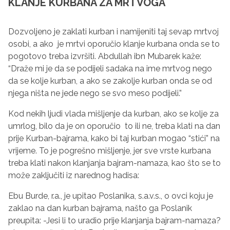
KLANJE KURBANA ZA MRTVOGA
Dozvoljeno je zaklati kurban i namijeniti taj sevap mrtvoj
osobi, a ako je mrtvi oporučio klanje kurbana onda se to
pogotovo treba izvršiti. Abdullah ibn Mubarek kaže:
“Draže mi je da se podijeli sadaka na ime mrtvog nego
da se kolje kurban, a ako se zakolje kurban onda se od
njega ništa ne jede nego se svo meso podijeli.”
Kod nekih ljudi vlada mišljenje da kurban, ako se kolje za
umrlog, bilo da je on oporučio to ili ne, treba klati na dan
prije Kurban-bajrama, kako bi taj kurban mogao “stići” na
vrijeme. To je pogrešno mišljenje, jer sve vrste kurbana
treba klati nakon klanjanja bajram-namaza, kao što se to
može zaključiti iz narednog hadisa:
Ebu Burde, r.a., je upitao Poslanika, s.a.v.s., o ovci koju je
zaklao na dan kurban bajrama, našto ga Poslanik
preupita: -Jesi li to uradio prije klanjanja bajram-namaza?