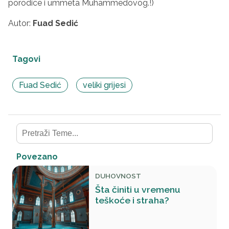
porodice i ummeta Muhammedovog.!)
Autor:
Fuad Sedić
Tagovi
Fuad Sedić
veliki grijesi
Povezano
DUHOVNOST
Šta činiti u vremenu
teškoće i straha?