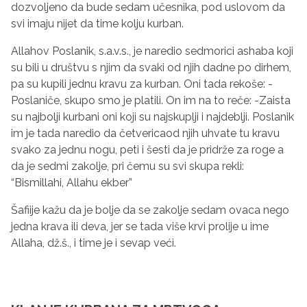
dozvoljeno da bude sedam učesnika, pod uslovom da
svi imaju nijet da time kolju kurban.
Allahov Poslanik, s.a.v.s., je naredio sedmorici ashaba koji
su bili u društvu s njim da svaki od njih dadne po dirhem,
pa su kupili jednu kravu za kurban. Oni tada rekoše: -
Poslaniče, skupo smo je platili. On im na to reče: -Zaista
su najbolji kurbani oni koji su najskuplji i najdeblji. Poslanik
im je tada naredio da četvericaod njih uhvate tu kravu
svako za jednu nogu, peti i šesti da je pridrž‍e za roge a
da je sedmi zakolje, pri čemu su svi skupa rekli:
“Bismillahi, Allahu ekber”
Šafiije kažu da je bolje da se zakolje sedam ovaca nego
jedna krava ili deva, jer se tada više krvi prolije u ime
Allaha, dž.š., i time je i sevap veći.