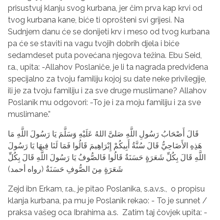
prisustvuj klanju svog kurbana, jer čim prva kap krvi od
tvog kurbana kane, biće ti oprošteni svi grijesi. Na
Sudnjem danu će se donijeti krv i meso od tvog kurbana
pa će se staviti na vagu tvojih dobrih djela i biće
sedamdeset puta povećana njegova težina. Ebu Seid,
r.a., upita: -Allahov Poslaniče, je li ta nagrada predviđena
specijalno za tvoju familiju kojoj su date neke privilegije,
ili je za tvoju familiju i za sve druge muslimane? Allahov
Poslanik mu odgovori: -To je i za moju familiju i za sve
muslimane.”
قَالَ أَصْحَابُ رَسُولِ اللَّهِ صَلىَّ اللهُ عَلَيْهِ وَسَلَّمَ يَا رَسُولَ اللَّهِ مَا
هَذِهِ الأَضَاحِيُّ قَالَ سُنَّةُ أَبِيكُمْ إِبْرَاهِيمَ قَالُوا فَمَا لَنَا فِيهَا يَا رَسُولَ
اللَّهِ قَالَ بِكُلِّ شَعَرَةٍ حَسَنَةٌ قَالُوا فَالصُّوفُ يَا رَسُولَ اللَّهِ قَالَ بِكُلِّ
شَعَرَةٍ مِنَ الصُّوفِ حَسَنَةٌ (رواه أحمد)
Zejd ibn Erkam, r.a., je pitao Poslanika, s.a.v.s., o propisu
klanja kurbana, pa mu je Poslanik rekao: - To je sunnet /
praksa vašeg oca Ibrahima a.s. Zatim taj čovjek upita: -