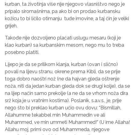
kurban, ta životinja više nije njegovo vlasništvo nego je
pripalo siromašnima, pa ako bi on prodao kurbansku
kožicu to bi ličilo otimanju tuđe imovine, a taj čin je veliki
grijeh.
Takođe nije dozvoljeno plaćati uslugu mesaru (koji je
klao kurban) sa kurbanskim mesom, nego mu to treba
posebno platiti.
Lijepo je da se prilikom klanja, kurban (ovan i slično)
povali na lijevu stranu, okrene prema Kibli, da se prije
toga dobro naoštri nož (ne da hajvan gleda oštrenje
noža, niti da jedan kurban gleda dok se drugi kolje), da se
na lijep način samo prekolje (a ne da se vrhom noža dira
srž koja je u vratnim kostima). Poslanik, s.a.v.s., je, prije
nego što bi preklao kurban učio ovu dovu: “Bismillah,
Allahumme tekabbel min Muhammedin ve ali
Muhammed, ve min ummeti Muhammed!” (U ime Allaha!
Allahu moj, primi ovo od Muhammeda, njegove