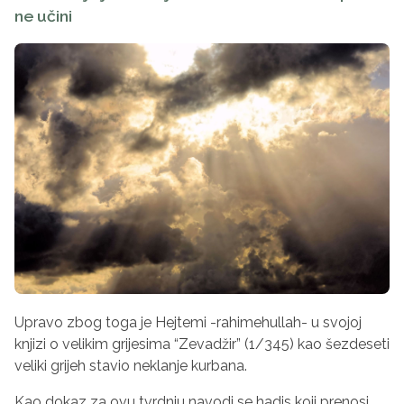
ne učini
Upravo zbog toga je Hejtemi -rahimehullah- u svojoj
knjizi o velikim grijesima “Zevadžir” (1/345) kao šezdeseti
veliki grijeh stavio neklanje kurbana.
Kao dokaz za ovu tvrdnju navodi se hadis koji prenosi