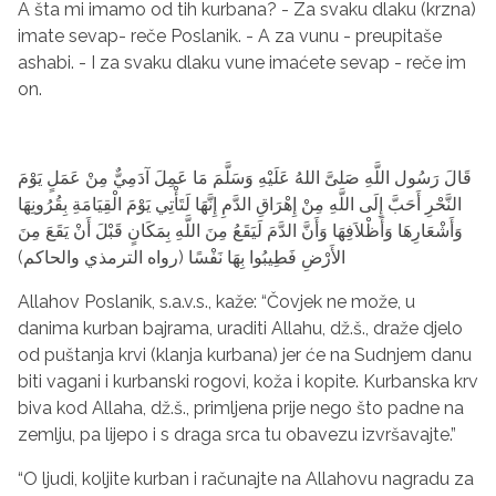
A šta mi imamo od tih kurbana? - Za svaku dlaku (krzna)
imate sevap- reče Poslanik. - A za vunu - preupitaše
ashabi. - I za svaku dlaku vune imaćete sevap - reče im
on.
قَالَ رَسُول اللَّهِ صَلىَّ اللهُ عَلَيْهِ وَسَلَّمَ مَا عَمِلَ آدَمِيٌّ مِنْ عَمَلٍ يَوْمَ
النَّحْرِ أَحَبَّ إِلَى اللَّهِ مِنْ إِهْرَاقِ الدَّمِ إِنَّهَا لَتَأْتِي يَوْمَ الْقِيَامَةِ بِقُرُونِهَا
وَأَشْعَارِهَا وَأَظْلاَفِهَا وَأَنَّ الدَّمَ لَيَقَعُ مِنَ اللَّهِ بِمَكَانٍ قَبْلَ أَنْ يَقَعَ مِنَ
الأَرْضِ فَطِيبُوا بِهَا نَفْسًا (رواه الترمذي والحاكم)
Allahov Poslanik, s.a.v.s., kaže: “Čovjek ne može, u
danima kurban bajrama, uraditi Allahu, dž.š., draže djelo
od puštanja krvi (klanja kurbana) jer će na Sudnjem danu
biti vagani i kurbanski rogovi, koža i kopite. Kurbanska krv
biva kod Allaha, dž.š., primljena prije nego što padne na
zemlju, pa lijepo i s draga srca tu obavezu izvršavajte.”
“O ljudi, koljite kurban i računajte na Allahovu nagradu za