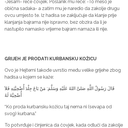
-Jesam- reče čovjek. Poslanik mu reče: -To meso je
obična sadaka- a zatim mu je naredio da zakolje drugu
ovcu umjesto te.
Iz hadisa se zaključuje da klanje prije
klanjanja bajrama nije ispravno, bez obzira da li je
nastupilo namasko vrijeme bajram namaza ili nije.
GRIJEH JE PRODATI KURBANSKU KOŽICU
Ovo je Hejtemi takođe uvrstio među velike grijehe zbog
hadisa u kojem se kaže:
قَالَ رَسُولُ اللَّهِ صَلىَّ اللهُ عَلَيْهِ وَسَلَّمَ: مَنْ بَاعَ جِلْدَ أُضْحِيَّتِهِ فَلاَ
أُضْحِيَّةَ لَهُ
“Ko proda kurbansku kožicu taj nema ni (sevapa od
svog) kurbana.”
To potvrđuje i činjenica da čovjek, kada odluči da zakolje