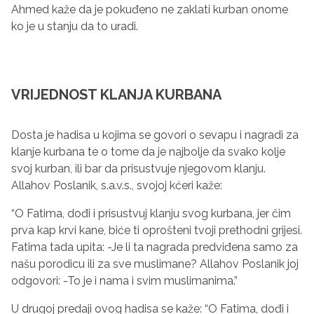
Ahmed kaže da je pokuđeno ne zaklati kurban onome
ko je u stanju da to uradi.
VRIJEDNOST KLANJA KURBANA
Dosta je hadisa u kojima se govori o sevapu i nagradi za
klanje kurbana te o tome da je najbolje da svako kolje
svoj kurban, ili bar da prisustvuje njegovom klanju.
Allahov Poslanik, s.a.v.s., svojoj kćeri kaže:
“O Fatima, dođi i prisustvuj klanju svog kurbana, jer čim
prva kap krvi kane, biće ti oprošteni tvoji prethodni grijesi.
Fatima tada upita: -Je li ta nagrada predviđena samo za
našu porodicu ili za sve muslimane? Allahov Poslanik joj
odgovori: -To je i nama i svim muslimanima.”
U drugoj predaji ovog hadisa se kaže: “O Fatima, dođi i