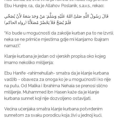
Ebu Hurejre, r.a., da je Allahov Poslanik, s.a.v.s., rekao:
قَالَ رَسُولُ اللَّهِ صَلىَّ اللهُ عَلَيْهِ وَسَلَّمَ
: مَنْ وَجَدَ سَعَةً لأَنْ يُضَحِّي
فَلَمْ يُضَحِّ فَلاَ يَحْضُرْ مُصَلاَّنَا
(رواه الحاكم)
“Ko bude u mogućnosti da zakolje kurban pa to ne izvrši,
neka se ne primiče mjestima gdje mi klanjamo (bajram
namaz).”
Klanje kurbana je jedan od vjerskih propisa oko kojeg
imamo nekoliko mišljenja:
Ebu Hanife -rahimehullah- smatra da je klanje kurbana
vadžib - obaveza za onoga ko je u mogućnosti i ko nije
na putu. Od Malika i Ibrahima Nehaia se prenosi slično
mišljenje. Muhammed ibn Hasen kaže da je klanje
kurbana sunnet koji nije dozvoljeno ostavljati.
Većina učenjaka smatra klanje kurbana potvrđenim
sunnetom za svaku porodicu koja živi u jednoj kući.