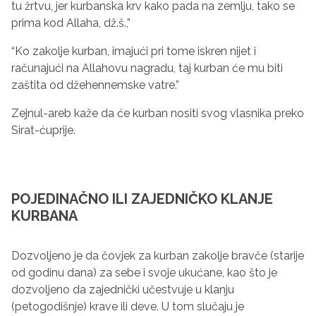
tu žrtvu, jer kurbanska krv kako pada na zemlju, tako se
prima kod Allaha, dž.š.,”
“Ko zakolje kurban, imajući pri tome iskren nijet i
računajući na Allahovu nagradu, taj kurban će mu biti
zaštita od džehennemske vatre.”
Zejnul-areb kaže da će kurban nositi svog vlasnika preko
Sirat-ćuprije.
POJEDINAČNO ILI ZAJEDNIČKO KLANJE
KURBANA
Dozvoljeno je da čovjek za kurban zakolje bravče (starije
od godinu dana) za sebe i svoje ukućane, kao što je
dozvoljeno da zajednički učestvuje u klanju
(petogodišnje) krave ili deve. U tom slučaju je