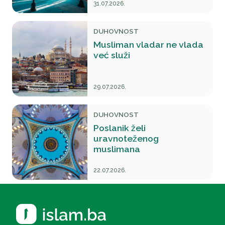
31.07.2026.
DUHOVNOST
Musliman vladar ne vlada
već služi
29.07.2026.
DUHOVNOST
Poslanik želi
uravnoteženog
muslimana
22.07.2026.