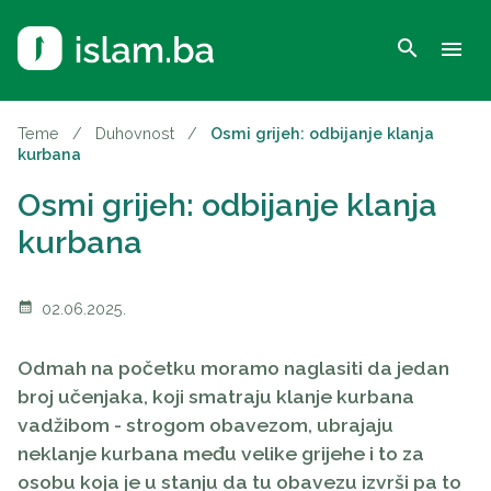
search
menu
Teme
/
Duhovnost
/
Osmi grijeh: odbijanje klanja
kurbana
Osmi grijeh: odbijanje klanja
kurbana
calendar_month
02.06.2025.
Odmah na početku moramo naglasiti da jedan
broj učenjaka, koji smatraju klanje kurbana
vadžibom - strogom obavezom, ubrajaju
neklanje kurbana među velike grijehe i to za
osobu koja je u stanju da tu obavezu izvrši pa to