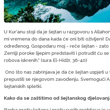
U Kur'anu stoji da je šejtan u razgovoru s Allaho
mi vremena do dana kada će oni biti oživljeni! Da
određenog. Gospodaru moj - reče šejtan - zato 
Zemlji poroke lijepim predstaviti i potrudit ću 
robova iskrenih.“ (sura El-Hidžr, 36-40)
Ono što nas zabrinjava je da će šejtan uspjeti u toj 
prepustili se njegovom zavođenju. Svemogući Al
šejtanskih spletki.
Kako da se zaštitimo od šejtanskog djelovanj
Borba protiv šejtana i protiv svojih prohtjeva je