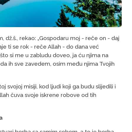
m, dž.š., rekao: „Gospodaru moj - reče on - daj
je ti se rok - reče Allah - do dana već
što si me u zabludu doveo, ja ću njima na
se da ih sve zavedem, osim među njima Tvojih
svojoj misiji, kod ljudi koji ga budu slijedili i
lah čuva svoje iskrene robove od tih
a
 ustvari borba sa samim sobom, a to je borba