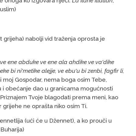
e onoga ko izgovara riječi:
La ilahe illallah
,
Muslim)
 grijeha) nabolji vid traženja oprosta je
 ve ene abduke ve ene ala ahdike ve va'dike
e bi ni'metike alejje, ve ebu'u bi zenbi, fagfir li,
 si moj Gospodar, nema boga osim Tebe,
ezu i obećanje dao u granicama mogućnosti
h. Priznajem Tvoje blagodati prema meni, kao
r grijehe ne oprašta niko osim Ti.
nnetlija (ući će u Džennet), a ko prouči u
(Buharija)