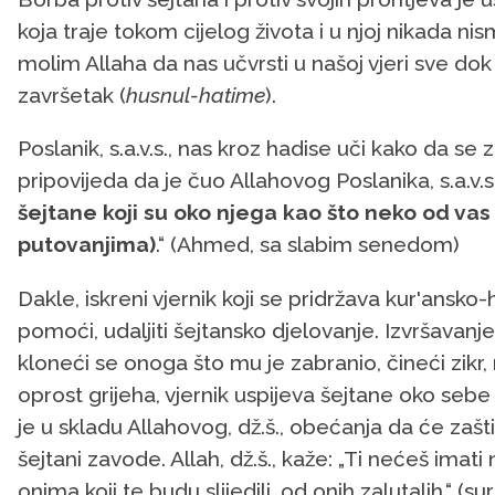
koja traje tokom cijelog života i u njoj nikada n
molim Allaha da nas učvrsti u našoj vjeri sve do
završetak (
husnul-hatime
).
Poslanik, s.a.v.s., nas kroz hadise uči kako da se z
pripovijeda da je čuo Allahovog Poslanika, s.a.v.s.
šejtane koji su oko njega kao što neko od vas 
putovanjima)
.“ (Ahmed, sa slabim senedom)
Dakle, iskreni vjernik koji se pridržava kur'ansko
pomoći, udaljiti šejtansko djelovanje. Izvršava
kloneći se onoga što mu je zabranio, čineći zikr
oprost grijeha, vjernik uspijeva šejtane oko seb
je u skladu Allahovog, dž.š., obećanja da će zašti
šejtani zavode. Allah, dž.š., kaže: „Ti nećeš ima
onima koji te budu slijedili, od onih zalutalih.“ (su