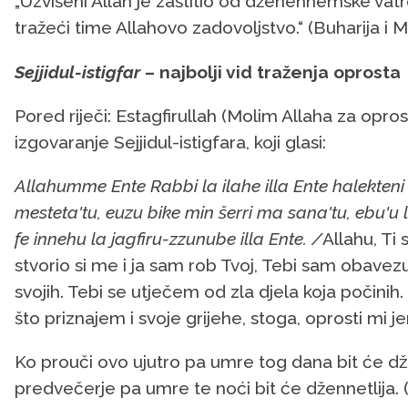
„Uzvišeni Allah je zaštitio od džehennemske vatr
tražeći time Allahovo zadovoljstvo.“ (Buharija i 
Sejjidul-istigfar
– najbolji vid traženja oprosta
Pored riječi: Estagfirullah (Molim Allaha za oprost
izgovaranje Sejjidul-istigfara, koji glasi:
Allahumme Ente Rabbi la ilahe illa Ente halekteni
mesteta'tu, euzu bike min šerri ma sana'tu, ebu'u lek
fe innehu la jagfiru-zzunube illa Ente. /
Allahu, Ti
stvorio si me i ja sam rob Tvoj, Tebi sam obav
svojih. Tebi se utječem od zla djela koja počini
što priznajem i svoje grijehe, stoga, oprosti mi je
Ko prouči ovo ujutro pa umre tog dana bit će dže
predvečerje pa umre te noći bit će džennetlija. 