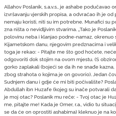
Allahov Poslanik, s.a.v.s., je ashabe podučavao o
izvršavanju vjerskih propisa, a odvraćao ih je od 
nemaju koristi, niti su im potrebne. Munafici su p
zna ništa o nevidljivim stvarima. „Tako je Poslan
polovinu neba i klanjao podne-namaz, okrenuo s
Kijametskom danu, njegovim predznacima i velik
toga je rekao: - Pitajte me što god hoćete, neće
odgovoriti dok stojim na ovom mjestu. (S obzirom
gorko zaplakali (bojeći se da ih ne snađe kazna, 
zbog strahota o kojima je on govorio). Jedan čovj
Sudnjem danu i gdje će mi biti počivalište? Posl
Abdullah ibn Huzafe (kojeg su inače potvarali da
je moj otac? Poslanik mu reče: - Tvoj otac je Huz
me, pitajte me! Kada je Omer, r.a., vidio tu situa
se da će on oprostiti ashabima) kleknuo je na kol