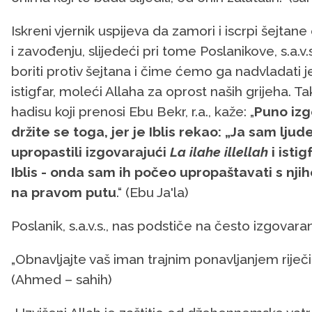
Iskreni vjernik uspijeva da zamori i iscrpi šejtan
i zavođenju, slijedeći pri tome Poslanikove, s.a.
boriti protiv šejtana i čime ćemo ga nadvladati 
istigfar, moleći Allaha za oprost naših grijeha. Tako
hadisu koji prenosi Ebu Bekr, r.a., kaže: „
Puno iz
držite se toga, jer je Iblis rekao: „Ja sam lj
upropastili izgovarajući
La ilahe illellah
i isti
Iblis - onda sam ih počeo upropaštavati s njih
na pravom putu
.“ (Ebu Ja'la)
Poslanik, s.a.v.s., nas podstiče na često izgovara
„Obnavljajte vaš iman trajnim ponavljanjem riječi
(Ahmed – sahih)