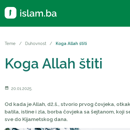
Teme
/
Duhovnost
/
Koga Allah štiti
Koga Allah štiti
calendar_month
20.01.2025.
Od kada je Allah, dž.š., stvorio prvog čovjeka, otk
batila, istine i zla, borba čovjeka sa šejtanom, koji
sve do Kijametskog dana.