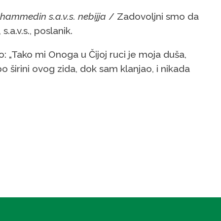
hammedin s.a.v.s. nebijja
/ Zadovoljni smo da
a.v.s., poslanik.
: „Tako mi Onoga u Čijoj ruci je moja duša,
širini ovog zida, dok sam klanjao, i nikada