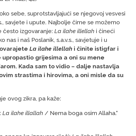
e oko sebe, suprotstavljajući se njegovoj vesvesi
v.s., savjete i upute. Najbolje čime se možemo
je često izgovaranje:
La ilahe illellah
i čineći
 nas i naš Poslanik, s.a.v.s., savjetuje i u
govarajete
La ilahe illellah
i činite istigfar i
ude upropastio grijesima a oni su mene
gfarom. Kada sam to vidio – dalje nastavlja
ovim strastima i hirovima, a oni misle da su
nje ovog zikra, pa kaže:
:
La ilahe illallah
/ Nema boga osim Allaha.“