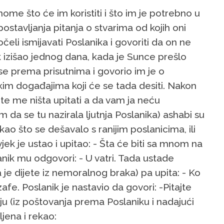
nome što će im koristiti i što im je potrebno u
postavljanja pitanja o stvarima od kojih oni
očeli ismijavati Poslanika i govoriti da on ne
ik izišao jednog dana, kada je Sunce prešlo
e prema prisutnima i govorio im je o
im događajima koji će se tada desiti. Nakon
te me ništa upitati a da vam ja neću
 da se tu nazirala ljutnja Poslanika) ashabi su
kao što se dešavalo s ranijim poslanicima, ili
ek je ustao i upitao: - Šta će biti sa mnom na
anik mu odgovori: - U vatri. Tada ustade
 je dijete iz nemoralnog braka) pa upita: - Ko
afe. Poslanik je nastavio da govori: -Pitajte
ciju (iz poštovanja prema Poslaniku i nadajući
jena i rekao: