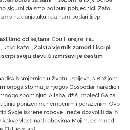
ismo sigurni da smo potpuni pobjednici. Zato
k smo na dunjaluku i da nam podari lijep
aštitimo od šejtana: Ebu Hurejre, r.a.,
, kako kaže: „
Zaista vjernik zamori i iscrpi
iscrpi svoju devu (i izmršavi je čestim
-hadiskih smjernica u životu uspijeva, s Božijom
njem onoga što mu je njegov Gospodar naredio i
, mnogo spominjući Allaha, dž.š., moleći Ga za
e učiniti poniženim, nemoćnim i poraženim. Ovo
titi Svoje iskrene robove i neće dozvoliti da ih
ti nikakve vlasti nad robovima Mojim, osim nad
ra El-Hidžr, 42)