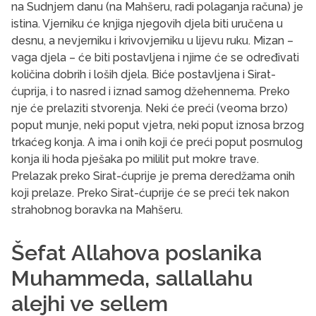
na Sudnjem danu (na Mahšeru, radi polaganja računa) je
istina. Vjerniku će knjiga njegovih djela biti uručena u
desnu, a nevjerniku i krivovjerniku u lijevu ruku. Mizan –
vaga djela – će biti postavljena i njime će se određivati
količina dobrih i loših djela. Biće postavljena i Sirat-
ćuprija, i to nasred i iznad samog džehennema. Preko
nje će prelaziti stvorenja. Neki će preći (veoma brzo)
poput munje, neki poput vjetra, neki poput iznosa brzog
trkaćeg konja. A ima i onih koji će preći poput posrnulog
konja ili hoda pješaka po mililit put mokre trave.
Prelazak preko Sirat-ćuprije je prema deredžama onih
koji prelaze. Preko Sirat-ćuprije će se preći tek nakon
strahobnog boravka na Mahšeru.
Šefat Allahova poslanika
Muhammeda, sallallahu
alejhi ve sellem