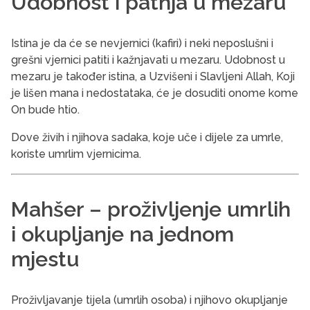
Udobnost i patnja u mezaru
Istina je da će se nevjernici (kafiri) i neki neposlušni i
grešni vjernici patiti i kažnjavati u mezaru. Udobnost u
mezaru je također istina, a Uzvišeni i Slavljeni Allah, Koji
je lišen mana i nedostataka, će je dosuditi onome kome
On bude htio.
Dove živih i njihova sadaka, koje uče i dijele za umrle,
koriste umrlim vjernicima.
Mahšer – proživljenje umrlih
i okupljanje na jednom
mjestu
Proživljavanje tijela (umrlih osoba) i njihovo okupljanje