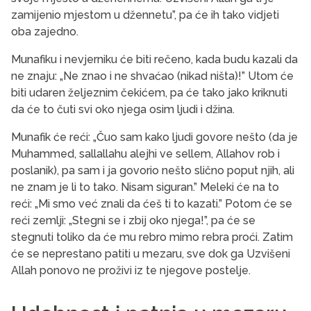
zamijenio mjestom u džennetu”, pa će ih tako vidjeti
oba zajedno.
Munafiku i nevjerniku će biti rečeno, kada budu kazali da
ne znaju: „Ne znao i ne shvaćao (nikad ništa)!” Utom će
biti udaren željeznim čekićem, pa će tako jako kriknuti
da će to čuti svi oko njega osim ljudi i džina.
Munafik će reći: „Čuo sam kako ljudi govore nešto (da je
Muhammed, sallallahu alejhi ve sellem, Allahov rob i
poslanik), pa sam i ja govorio nešto slično poput njih, ali
ne znam je li to tako. Nisam siguran.” Meleki će na to
reći: „Mi smo već znali da ćeš ti to kazati.” Potom će se
reći zemlji: „Stegni se i zbij oko njega!”, pa će se
stegnuti toliko da će mu rebro mimo rebra proći. Zatim
će se neprestano patiti u mezaru, sve dok ga Uzvišeni
Allah ponovo ne proživi iz te njegove postelje.