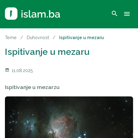
search
menu
Teme
/
Duhovnost
/
Ispitivanje u mezaru
Ispitivanje u mezaru
calendar_month
11.08.2025.
Ispitivanje u mezarzu