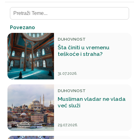
Povezano
DUHOVNOST
Šta činiti u vremenu
teškoće i straha?
31.07.2026.
DUHOVNOST
Musliman vladar ne vlada
već služi
29.07.2026.