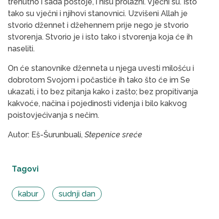
trenutno i sada postoje, i nisu prolazni. Vječni su. Isto
tako su vječni i njihovi stanovnici. Uzvišeni Allah je
stvorio džennet i džehennem prije nego je stvorio
stvorenja. Stvorio je i isto tako i stvorenja koja će ih
naseliti.
On će stanovnike dženneta u njega uvesti milošću i
dobrotom Svojom i počastiće ih tako što će im Se
ukazati, i to bez pitanja kako i zašto; bez propitivanja
kakvoće, načina i pojedinosti viđenja i bilo kakvog
poistovjećivanja s nečim.
Autor: Eš-Šurunbuali,
Stepenice sreće
Tagovi
kabur
sudnji dan