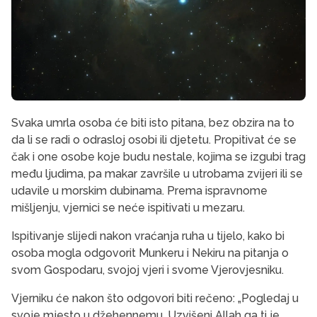
Svaka umrla osoba će biti isto pitana, bez obzira na to
da li se radi o odrasloj osobi ili djetetu. Propitivat će se
čak i one osobe koje budu nestale, kojima se izgubi trag
među ljudima, pa makar završile u utrobama zvijeri ili se
udavile u morskim dubinama. Prema ispravnome
mišljenju, vjernici se neće ispitivati u mezaru.
Ispitivanje slijedi nakon vraćanja ruha u tijelo, kako bi
osoba mogla odgovorit Munkeru i Nekiru na pitanja o
svom Gospodaru, svojoj vjeri i svome Vjerovjesniku.
Vjerniku će nakon što odgovori biti rečeno: „Pogledaj u
svoje mjesto u džehennemu. Uzvišeni Allah ga ti je