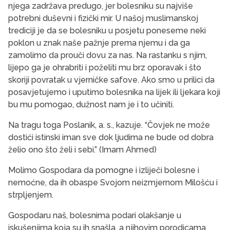
njega zadržava predugo, jer bolesniku su najviše
potrebni duševni i fizički mir. U našoj muslimanskoj
trediciji je da se bolesniku u posjetu poneseme neki
poklon u znak naše pažnje prema njemu i da ga
zamolimo da prouči dovu za nas. Na rastanku s njim,
lijepo ga je ohrabriti i poželiti mu brz oporavak i što
skoriji povratak u vjerničke safove. Ako smo u prilici da
posavjetujemo i uputimo bolesnika na lijek ili ljekara koji
bu mu pomogao, dužnost nam je i to učiniti.
Na tragu toga Poslanik, a. s., kazuje. “Čovjek ne može
dostići istinski iman sve dok ljudima ne bude od dobra
želio ono što želi i sebi.” (Imam Ahmed)
Molimo Gospodara da pomogne i izliječi bolesne i
nemoćne, da ih obaspe Svojom neizmjernom Milošću i
strpljenjem.
Gospodaru naš, bolesnima podari olakšanje u
iskušenjima koja su ih snašla, a njihovim porodicama