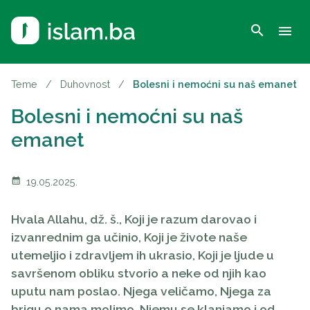
search
menu
Teme
/
Duhovnost
/
Bolesni i nemoćni su naš emanet
Bolesni i nemoćni su naš
emanet
calendar_month
19.05.2025.
Hvala Allahu, dž. š., Koji je razum darovao i
izvanrednim ga učinio, Koji je živote naše
utemeljio i zdravljem ih ukrasio, Koji je ljude u
savršenom obliku stvorio a neke od njih kao
uputu nam poslao. Njega veličamo, Njega za
brigu o nama molimo, Njemu se klanjamo i od