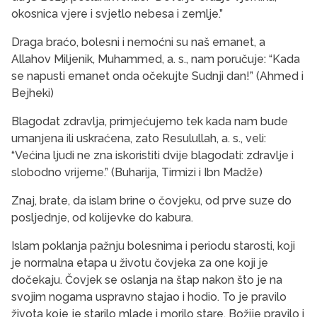
okosnica vjere i svjetlo nebesa i zemlje.”
Draga braćo, bolesni i nemoćni su naš emanet, a
Allahov Miljenik, Muhammed, a. s., nam poručuje: “Kada
se napusti emanet onda očekujte Sudnji dan!” (Ahmed i
Bejheki)
Blagodat zdravlja, primjećujemo tek kada nam bude
umanjena ili uskraćena, zato Resulullah, a. s., veli:
“Većina ljudi ne zna iskoristiti dvije blagodati: zdravlje i
slobodno vrijeme.” (Buharija, Tirmizi i Ibn Madže)
Znaj, brate, da islam brine o čovjeku, od prve suze do
posljednje, od kolijevke do kabura.
Islam poklanja pažnju bolesnima i periodu starosti, koji
je normalna etapa u životu čovjeka za one koji je
dočekaju. Čovjek se oslanja na štap nakon što je na
svojim nogama uspravno stajao i hodio. To je pravilo
života koje je starilo mlade i morilo stare. Božije pravilo i