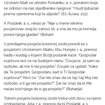
Uzvišeni Allah se obratio Poslaniku, a. s., porukom koja
se odnosi i na nas sljedbenike njegove: “I budi ljubazan
prema vjernicima koji te slijede!” (Eš-Šu'ara, 215)
A Poslanik, a. s., rekao je: “Nije u mene iskreno
povjerovao onaj ko zanoći sit, a zna da mu je komšija
pored njega gladan.” (Buhari)
U predajama posjeta bolesnoj osobi poredi se s
posjetom Uzvišenom Allahu. Ebu Hurejre, r. a., prenosi
hadis-i kudsijj u kojem Božiji poslanik kaže:
“
Gospodar
svjetova reći će na Sudnjem danu: “Čovječe, Ja sam se
razbolio, ali me ti nisi posjetio.” Čovjek će upitati: “Kako
da Te posjetim, Gospodaru, kad si Ti Gospodar
svjetova?” Reći će: “Zar nisi znao da se taj i taj Moj rob
razbolio, a ti ga nisi posjetio?” Zar ne znaš da bi Me
našao kod njega da si ga posjetio?” (Buharija)
Tokom posjete bolesnoj osobi treba učiti dovu za njeno
ozdravljenje. Aiša, r. a., prenosi da bi Poslanik
,
a. s.
,