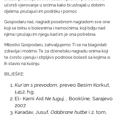
učvrsti vjerovanje u srcima kako bi ustrajali u dobrim
djelima, pružajući im podršku i pomoć
Gospodaru naš, nagradi posebnom nagradom sve one
koji se brinu o bolesnima i nemoćnima, koji bdiju nad
njima i pružaju im njegu kad im je ona potrebna.
Milostivi Gospodaru, zahvaljujemo Ti se na blagodati
zdravlja i molimo Te za dženetsku nagradu onima koji
te čvrsto vjeruju i strpljivo podnose bolesti sa kojima si
ih stavio na kušnju.
BILJEŠKE:
Kur'an s prevodom
, preveo Besim Korkut,
1412. h.g.
El- Karni
Aid
Ne tuguj,
, Bookline, Sarajevo
2007.
Karadav, Jusuf,
Odabrane hutbe
i 2. tom,