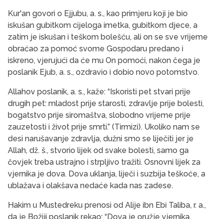
Kur'an govori o Ejjubu, a. s., kao primjeru koji je bio
iskušan gubitkom cijeloga imetka, gubitkom djece, a
zatim je iskušan i teškom bolešću, ali on se sve vrijeme
obraćao za pomoć svome Gospodaru predano i
iskreno, vjerujući da će mu On pomoći, nakon čega je
poslanik Ejub, a. s., ozdravio i dobio novo potomstvo.
Allahov poslanik, a. s., kaže: “Iskoristi pet stvari prije
drugih pet: mladost prije starosti, zdravlje prije bolesti,
bogatstvo prije siromaštva, slobodno vrijeme prije
zauzetosti i život prije smrti.” (Tirmizi). Ukoliko nam se
desi narušavanje zdravlja, dužni smo se liječiti jer je
Allah, dž. š., stvorio lijek od svake bolesti, samo ga
čovjek treba ustrajno i strpljivo tražiti. Osnovni lijek za
vjernika je dova. Dova uklanja, liječi i suzbija teškoće, a
ublažava i olakšava nedaće kada nas zadese.
Hakim u Mustedreku prenosi od Alije ibn Ebi Taliba, r. a.,
da je Božiji poslanik rekao: “Dova je oružje vjernika,