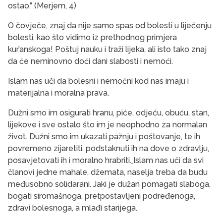
ostao.” (Merjem, 4)
O čovječe, znaj da nije samo spas od bolesti u liječenju
bolesti, kao što vidimo iz prethodnog primjera
kur’anskoga! Poštuj nauku i traži lijeka, ali isto tako znaj
da će neminovno doći dani slabosti i nemoći.
Islam nas uči da bolesni i nemoćni kod nas imaju i
materijalna i moralna prava.
Dužni smo im osigurati hranu, piće, odjeću, obuću, stan,
lijekove i sve ostalo što im je neophodno za normalan
život. Dužni smo im ukazati pažnju i poštovanje, te ih
povremeno zijaretiti, podstaknuti ih na dove o zdravlju,
posavjetovati ih i moralno hrabriti.
Islam nas uči da svi
članovi jedne mahale, džemata, naselja treba da budu
međusobno solidarani. Jaki je dužan pomagati slaboga,
bogati siromašnoga, pretpostavljeni podređenoga,
zdravi bolesnoga, a mlađi starijega.