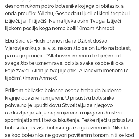
desnom rukom potro bolesnika kojega bi obilazio, a
onda proučio: “Allahu, Gospodaru ljudi, otkloni tegobu i
izliječi, jer Ti liječiš. Nema lijeka osim Tvoga. Izliječi
lijekom poslije koga nema boli!” (Imam Ahmed)
Ebu Seid el-Hudri prenosi da je Džibril došao
Vjerovjesniku, s. a. v. s., nakon što se on tužio na bolest,
pa mu je proučio:
“
Allahovim imenom te liječim od
svega što te uznemirava, od zla svake osobe ili oka
koje zavidi. Allah je tvoj liječnik. Allahovim imenom te
liječim”.
(Imam Ahmed)
Prilikom obilaska bolesne osobe treba da budemo
krajnje obazrivi i umjereni. U prisustvu bolesnika
pohvalno je uputiti dovu Stvoritelju za njegovo
ozdravljenje, ali je neprimjereno u njegovu društvu
spominjati smrt i teška iskušenja. Teške riječi u prisustvu
bolesnika još više bolesnoga mogu uznemiriti. Nikada
se kod bolesnika ne govori povišenim tonom, niti se kod