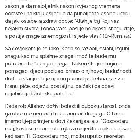
zakon je da maloljetnik nakon izvjesnog vremena
odraste i na kraju osijedi, a da punoljetne osobe umiru,
da jaki oslabe, a zdravi obole: “Allah je taj Koji vas
nejakim stvara, i onda vam, poslije nejakosti, snagu daje,
a poslije snage iznemoglost i sijede vlasi.” (Er-Rum, 54)
Sa čovjekom je to tako. Kada se razboli, oslabi, izgubi
snagu, kad mu splahne snaga i moć te bude mu
potrebna tuđa briga i njega... Nakon što je drugima
pomagao, djecu podizao, brinuo o njihovoj budućnosti,
dođe u stanje da je njemu pomoć potrebna za sve:
hranu, piće, odjeću, posteljinu, pa čak i da obavi
najobičniju fiziološku potrebu!
Kada rob Allahov doživi bolest ili duboku starost, onda
ga obuzme nemoć i treba pomoć drugoga. O tome
imamo lijep primjer u dovi Zekerijjaa, a. s: “Gospodaru
moj, kosti su mi oronule i glava osijedila, a nikada nisam,
kad sam Ti, Gospodaru moj, molbu uputio, nesretan