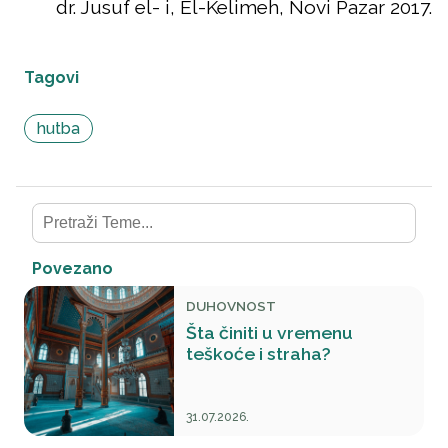
dr. Jusuf el- i, El-Kelimeh, Novi Pazar 2017.
Tagovi
hutba
Povezano
DUHOVNOST
Šta činiti u vremenu
teškoće i straha?
31.07.2026.