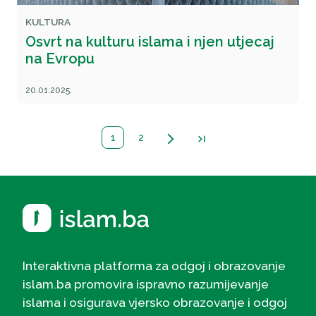
KULTURA
Osvrt na kulturu islama i njen utjecaj
na Evropu
20.01.2025.
1
2
arrow_forward_ios
last_page
Interaktivna platforma za odgoj i obrazovanje
islam.ba promovira ispravno razumijevanje
islama i osigurava vjersko obrazovanje i odgoj