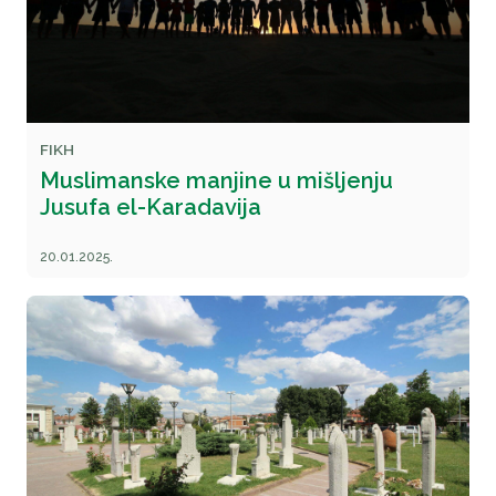
FIKH
Muslimanske manjine u mišljenju
Jusufa el-Karadavija
20.01.2025.