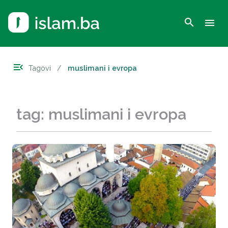
search
menu
menu_open
Tagovi
/
muslimani i evropa
tag: muslimani i evropa