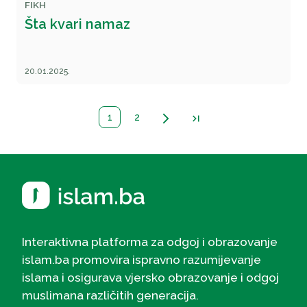
FIKH
Šta kvari namaz
20.01.2025.
1
2
arrow_forward_ios
last_page
Interaktivna platforma za odgoj i obrazovanje
islam.ba promovira ispravno razumijevanje
islama i osigurava vjersko obrazovanje i odgoj
muslimana različitih generacija.