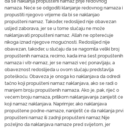
da se naklanja propušteni namaz prije redovnog
namaza. Neće se odgoditi klanjanje redovnog namaza i
propustiti njegovo vrijeme da bi se naklanjao
propušteni namaz. Također, redoslijed nije obavezan
usljed zaborava, jer se u tome slučaju ne može
naklanjavati propušteni namaz. Allah ne opterećuje
nikoga iznad njegove mogućnosti. Redoslijed nije
obavezan, također, u slučaju da se nagomila veliki broj
propuštenih namaza, recimo, kada ima šest propuštenih
namaza i vitr-namaz, jer se namazi već ponavljaju, a
obaveznost redoslijeda u ovom slučaju predstavlja
poteškoću. Obaveza je onoga ko naklanjava da odredi
tačno koji propušteni namaz naklanjava, ako se radi o
manjem broju propuštenih namaza. Ako je, pak, riječ o
većem broju namaza, prilikom naklanjavanja zanijetit će
koji namaz naklanjava. Naprimjer, ako naklanjava
propuštene podne-namaze, nanijetit će da naklanja prvi
propušteni namaz ili zadnji propušteni namaz.Nije
poželjno da naklanjava namaze pred svijetom, jer