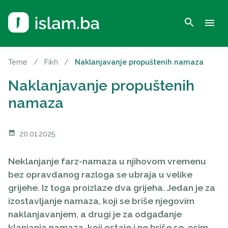
search
menu
Teme
/
Fikh
/
Naklanjavanje propuštenih namaza
Naklanjavanje propuštenih
namaza
calendar_month
20.01.2025.
Neklanjanje farz-namaza u njihovom vremenu
bez opravdanog razloga se ubraja u velike
grijehe. Iz toga proizlaze dva grijeha. Jedan je za
izostavljanje namaza, koji se briše njegovim
naklanjavanjem, a drugi je za odgađanje
klanjanja namaza, koji ostaje i ne briše se, osim