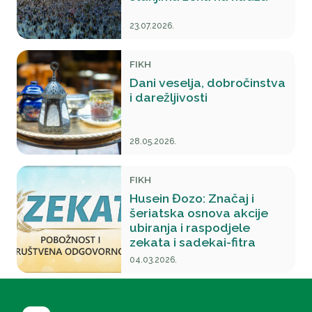
23.07.2026.
FIKH
Dani veselja, dobročinstva
i darežljivosti
28.05.2026.
FIKH
Husein Đozo: Značaj i
šeriatska osnova akcije
ubiranja i raspodjele
zekata i sadekai-fitra
04.03.2026.