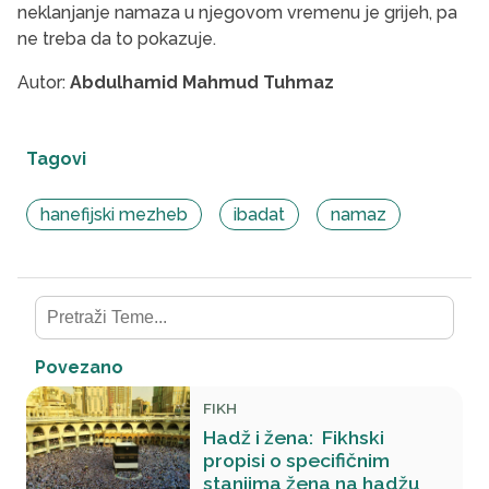
neklanjanje namaza u njegovom vremenu je grijeh, pa
ne treba da to pokazuje.
Autor:
Abdulhamid Mahmud Tuhmaz
Tagovi
hanefijski mezheb
ibadat
namaz
Povezano
FIKH
Hadž i žena: Fikhski
propisi o specifičnim
stanjima žena na hadžu