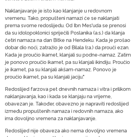
Naklanjavanje je isto kao klanjanje u redovnom
vremenu. Tako, propušteni namazi će se naklanjati
prema svome redoslijedu. Od Ibn Mes'uda se prenosi
da su idolopoklonici spriječili Poslanika (a.s.) da klanja
četiri namaza na dan Bitke na Hendeku. Kada je prošao
dobar dio noći, zatražio je od Bilala (r.a.) da prouči ezan.
Kada je proučio ikamet, klanjali su podne-namaz. Zatim
je ponovo proučio ikamet, pa su klanjali ikindiju. Proučio
je ikamet, pa su klanjali akšam-namaz. Ponovo je
proučio ikamet, pa su klanjali jaciju."
Redoslijed farzova pet dnevnih namaza i vitra i prilikom
naklanjavanja, kao i kada se klanjaju na vrijeme,
obavezan je. Također, obavezno je napraviti redoslijed
između propuštenih namaza i redovnih namaza, ako
ima dovoljno vremena za naklanjavanje.
Redoslijed nije obaveza ako nema dovoljno vremena