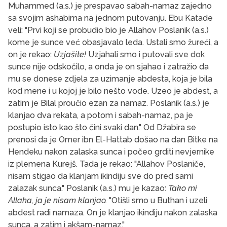
Muhammed (a.s.) je prespavao sabah-namaz zajedno
sa svojim ashabima na jednom putovanju. Ebu Katade
veli: "Prvi koji se probudio bio je Allahov Poslanik (a.s.)
kome je sunce već obasjavalo leda. Ustali smo žureći, a
on je rekao:
Uzjašite!
Uzjahali smo i putovali sve dok
sunce nije odskočilo, a onda je on sjahao i zatražio da
mu se donese zdjela za uzimanje abdesta, koja je bila
kod mene i u kojoj je bilo nešto vode. Uzeo je abdest, a
zatim je Bilal proučio ezan za namaz. Poslanik (a.s.) je
klanjao dva rekata, a potom i sabah-namaz, pa je
postupio isto kao što čini svaki dan." Od Džabira se
prenosi da je Omer ibn El-Hattab došao na dan Bitke na
Hendeku nakon zalaska sunca i počeo grditi nevjernike
iz plemena Kurejš. Tada je rekao: "Allahov Poslaniče,
nisam stigao da klanjam ikindiju sve do pred sami
zalazak sunca." Poslanik (a.s.) mu je kazao:
Tako mi
Allaha, ja je nisam klanjao.
"Otišli smo u Buthan i uzeli
abdest radi namaza. On je klanjao ikindiju nakon zalaska
sunca, a zatim i akšam-namaz."