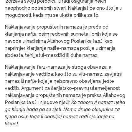
izdržava svoju porodicu ili radi osiguranja nekih
neophodno potrebnih stvari. Naklanjat će ono što je u
mogućnosti, kada mu se ukaže prilika za to.
Naklanjavanje propuštenih namaza je preče od
klanjanja nafila, osim redovnih sunneta i onih koje se
navode u hadisima Allahovog Poslanika (a.s.), kao,
naprimjer, klanjanje nafile-namaza poslije uzimanja
abdesta, tehijjetul-mesdžid ili duha namaz.
Naklanjavanje farz-namaza je stroga obaveza, a
naklanjavanje vadžiba, kao što su vitr-namaz, zavjetni
namaz ili nafile koja je neispravno obavljena, jeste
vadžib. Argument za šerijatsko-pravnu utemeljenost
naklanjavanja propuštenih namaza je praksa Allahovog
Poslanika (a.s.) i njegove riječi:
Ko zaboravi namaz neka
ga klanja kada ga se sjeti. Nema druge otkupnine za
njega osim toga (i obavljaj namaz radi sjećanja na
Mene).