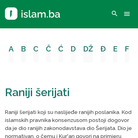
search
menu
A
B
C
Č
Ć
D
DŽ
Đ
E
F
Raniji šerijati
Raniji šerijati koji su naslijeđe ranijih poslanika. Kod
islamskih pravnika konsenzusom postoji dogovor
da je dio ranijih zakonodavstava dio Šerijata. Dio je
normativan, o čemu i Kur'an govori na primjeru