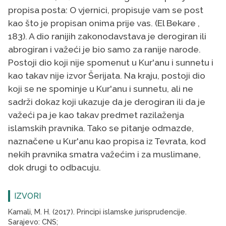
propisa posta: O vjernici, propisuje vam se post
kao što je propisan onima prije vas. (El Bekare ,
183). A dio ranijih zakonodavstava je derogiran ili
abrogiran i važeći je bio samo za ranije narode.
Postoji dio koji nije spomenut u Kur'anu i sunnetu i
kao takav nije izvor Šerijata. Na kraju, postoji dio
koji se ne spominje u Kur'anu i sunnetu, ali ne
sadrži dokaz koji ukazuje da je derogiran ili da je
važeći pa je kao takav predmet razilaženja
islamskih pravnika. Tako se pitanje odmazde,
naznačene u Kur'anu kao propisa iz Tevrata, kod
nekih pravnika smatra važećim i za muslimane,
dok drugi to odbacuju.
IZVORI
Kamali
, M. H. (2017). Principi islamske jurisprudencije.
Sarajevo: CNS
;