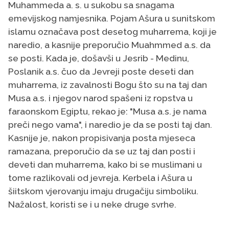
Muhammeda a. s. u sukobu sa snagama
emevijskog namjesnika. Pojam Ašura u sunitskom
islamu označava post desetog muharrema, koji je
naredio, a kasnije preporučio Muahmmed a.s. da
se posti. Kada je, došavši u Jesrib - Medinu,
Poslanik a.s. čuo da Jevreji poste deseti dan
muharrema, iz zavalnosti Bogu što su na taj dan
Musa a.s. i njegov narod spašeni iz ropstva u
faraonskom Egiptu, rekao je: "Musa a.s. je nama
preči nego vama", i naredio je da se posti taj dan.
Kasnije je, nakon propisivanja posta mjeseca
ramazana, preporučio da se uz taj dan posti i
deveti dan muharrema, kako bi se muslimani u
tome razlikovali od jevreja. Kerbela i Ašura u
šiitskom vjerovanju imaju drugačiju simboliku.
Nažalost, koristi se i u neke druge svrhe.