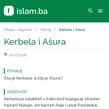
search
menu
Pitanja i odgovori
/
Običaji
/
Kerbela i Ašura
Kerbela i Ašura
calendar_month
01.07.2026.
PITANJE
Šta je Kerbela, a šta je Ašura?
ODGOVOR
Kerbela je lokalitet u Iraku kod kojega je stradao
hazreti Husejn, sin hazreti Alije i unuk Poslanika