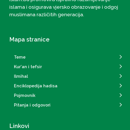
scena.
islama i osigurava vjersko obrazovanje i odgoj
muslimana različitih generacija.
Mapa stranice
Teme
Kur'an i tefsir
Ilmihal
Enciklopedija hadisa
Pojmovnik
Pitanja i odgovori
Linkovi