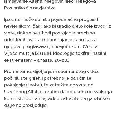
ismijavanje Allaha, Njegovih riječi i Njegova
Poslanika čin nevjerstva.
Ipak, ne može se niko pojedinačno proglasiti
nevjernikom, čak i ako bi uradio djelo koje izvodi iz
vjere, dok se ne utvrdi postojanje precizno
određenih uvjeta i nepostojanje zapreka za
njegovo proglašavanje nevjernikom. (Više v.:
Vijeće muftija IZ u BiH, Ideologije tekfira i nasilni
ekstremizam – analiza, 26-28.)
Prema tome, dijeljenjem spomenutog videa
počinili ste grijeh i potrebno je da učinite
pokajanje (teobu), te zatražite oprosta od
Uzvišenog Allaha, a zatim da porukom od svakoga
kome ste poslali taj video zatražite da ga izbriše i
dalje ne prosljeđuje.