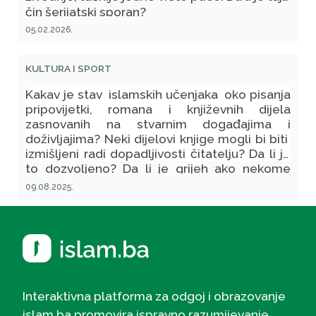
čin šerijatski sporan?
05.02.2026.
KULTURA I SPORT
Kakav je stav islamskih učenjaka oko pisanja
pripovijetki, romana i književnih dijela
zasnovanih na stvarnim događajima i
doživljajima? Neki dijelovi knjige mogli bi biti
izmišljeni radi dopadljivosti čitatelju? Da li je
to dozvoljeno? Da li je grijeh ako nekome
moja knjiga oduzme vrijeme koje je mogao
09.08.2025.
iskoristiti na puno bolji način? Da li sam ja
odgovorna za to? I ono što me posebno
brine jeste da li mogu zbog pisanja imati
grijeha čak i nakon moje smrti (ako je
nedozvoljeno baviti se ovakvim vidom
pisanja). Napominjem da knjiga neće
sadržavati neke loše stvari poput
Interaktivna platforma za odgoj i obrazovanje
neprimjerenih dijaloga i opisa nemoralnih
islam.ba promovira ispravno razumijevanje