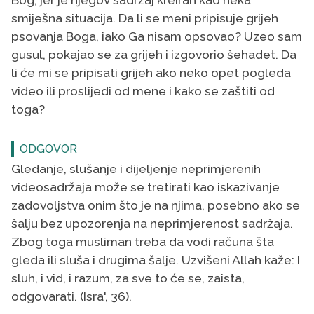
smiješna situacija. Da li se meni pripisuje grijeh
psovanja Boga, iako Ga nisam opsovao? Uzeo sam
gusul, pokajao se za grijeh i izgovorio šehadet. Da
li će mi se pripisati grijeh ako neko opet pogleda
video ili proslijedi od mene i kako se zaštiti od
toga?
ODGOVOR
Gledanje, slušanje i dijeljenje neprimjerenih
videosadržaja može se tretirati kao iskazivanje
zadovoljstva onim što je na njima, posebno ako se
šalju bez upozorenja na neprimjerenost sadržaja.
Zbog toga musliman treba da vodi računa šta
gleda ili sluša i drugima šalje. Uzvišeni Allah kaže: I
sluh, i vid, i razum, za sve to će se, zaista,
odgovarati. (Isra', 36).