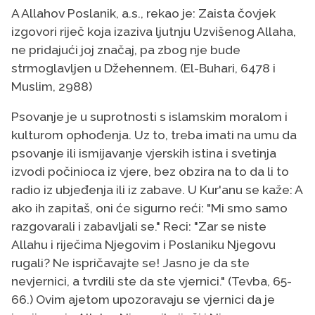
A Allahov Poslanik, a.s., rekao je: Zaista čovjek
izgovori riječ koja izaziva ljutnju Uzvišenog Allaha,
ne pridajući joj značaj, pa zbog nje bude
strmoglavljen u Džehennem. (El-Buhari, 6478 i
Muslim, 2988)
Psovanje je u suprotnosti s islamskim moralom i
kulturom ophođenja. Uz to, treba imati na umu da
psovanje ili ismijavanje vjerskih istina i svetinja
izvodi počinioca iz vjere, bez obzira na to da li to
radio iz ubjeđenja ili iz zabave. U Kur'anu se kaže: A
ako ih zapitaš, oni će sigurno reći: "Mi smo samo
razgovarali i zabavljali se." Reci: "Zar se niste
Allahu i riječima Njegovim i Poslaniku Njegovu
rugali? Ne ispričavajte se! Jasno je da ste
nevjernici, a tvrdili ste da ste vjernici." (Tevba, 65-
66.) Ovim ajetom upozoravaju se vjernici da je