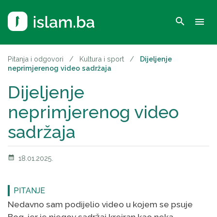
search
menu
Pitanja i odgovori
/
Kultura i sport
/
Dijeljenje
neprimjerenog video sadržaja
Dijeljenje
neprimjerenog video
sadržaja
calendar_month
18.01.2025.
PITANJE
Nedavno sam podijelio video u kojem se psuje
Bog, jer je njegov sadržaj kreiran kao neka