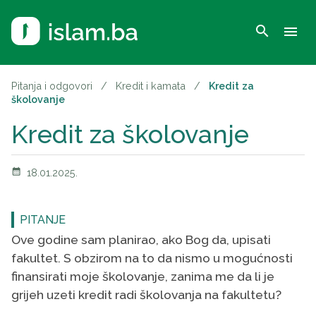
search
menu
Pitanja i odgovori
/
Kredit i kamata
/
Kredit za
školovanje
Kredit za školovanje
calendar_month
18.01.2025.
PITANJE
Ove godine sam planirao, ako Bog da, upisati
fakultet. S obzirom na to da nismo u mogućnosti
finansirati moje školovanje, zanima me da li je
grijeh uzeti kredit radi školovanja na fakultetu?