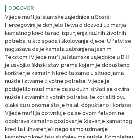
ODGOVOR
Vijeće muftija Islamske zajednice u Bosni i
Hercegovini je donijelo fetvu o dozvoli uzimanja
kamatnog kredita radi ispunjenja nužnih životnih
potreba, u što spada i školovanje djece. U fetvi se
naglašava da je kamata zabranjena jasnim
Tekstom i Vijeće muftija Islamske zajednice u BiH
je usvojilo fikhski stav, prema kojem je dopušteno
korištenje kamatnih kredita samo u situacijama
nužde i stvarne životne potrebe. Vijeće je
podsjetilo muslimane da su dužni držati se okvira
nužde i stvarnih životnih potreba, te koristiti ovu
olakšicu u onome što je halal, dopušteno i korisno.
Vijeće muftija potvrđuje da se ovom fetvom ne
odobrava kamatno poslovanje (davanje kamatnog
kredita i lihvarenje), nego samo uzimanje
kamatnog kredita u slučajevima nužde. Kompletnu