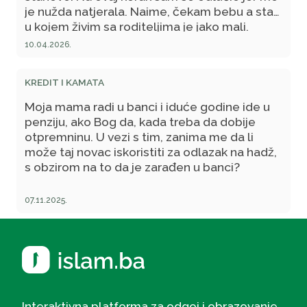
je nužda natjerala. Naime, čekam bebu a stan
u kojem živim sa roditeljima je jako mali.
Aranžman otplate stana će ići preko neke
10.04.2026.
banke (nije mi jasno kako će se realizovati,
vjerovatno kamatni sistem).
KREDIT I KAMATA
Moja mama radi u banci i iduće godine ide u
penziju, ako Bog da, kada treba da dobije
otpremninu. U vezi s tim, zanima me da li
može taj novac iskoristiti za odlazak na hadž,
s obzirom na to da je zarađen u banci?
07.11.2025.
Interaktivna platforma za odgoj i obrazovanje