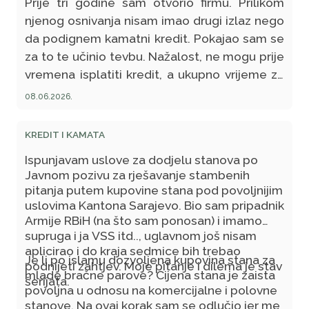
Prije tri godine sam otvorio firmu. Prilikom
njenog osnivanja nisam imao drugi izlaz nego
da podignem kamatni kredit. Pokajao sam se
za to te učinio tevbu. Nažalost, ne mogu prije
vremena isplatiti kredit, a ukupno vrijeme za
vraćanje je deset godina. Da li je ispravno,
08.06.2026.
dok vraćam taj kredit, da obavim hadž ili
moram čekati da ga vratim u cijelosti pa da
KREDIT I KAMATA
potom obavim hadž?
Ispunjavam uslove za dodjelu stanova po
Javnom pozivu za rješavanje stambenih
pitanja putem kupovine stana pod povoljnijim
uslovima Kantona Sarajevo. Bio sam pripadnik
Armije RBiH (na što sam ponosan) i imamo
supruga i ja VSS itd.., uglavnom još nisam
aplicirao i do kraja sedmice bih trebao
Je li po islamu dozvoljena kupovina stana za
podnijeti zahtjev. Moje pitanje i dilema je stav
mlade bračne parove? Cijena stana je zaista
šerijata.
povoljna u odnosu na komercijalne i polovne
stanove. Na ovaj korak sam se odlučio jer me