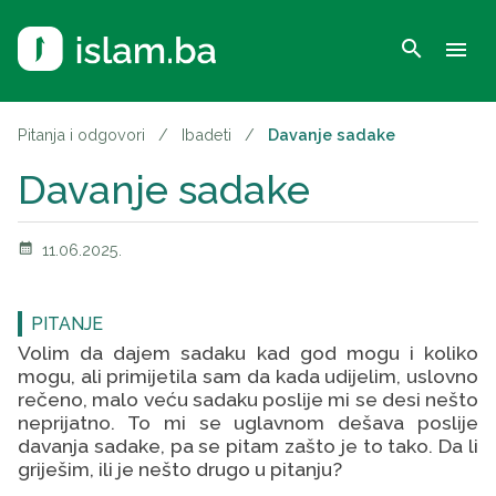
search
menu
Pitanja i odgovori
/
Ibadeti
/
Davanje sadake
Davanje sadake
calendar_month
11.06.2025.
PITANJE
Volim da dajem sadaku kad god mogu i koliko
mogu, ali primijetila sam da kada udijelim, uslovno
rečeno, malo veću sadaku poslije mi se desi nešto
neprijatno. To mi se uglavnom dešava poslije
davanja sadake, pa se pitam zašto je to tako. Da li
griješim, ili je nešto drugo u pitanju?