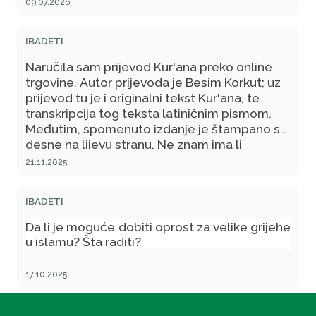
09.07.2026.
IBADETI
Naručila sam prijevod Kur'ana preko online
trgovine. Autor prijevoda je Besim Korkut; uz
prijevod tu je i originalni tekst Kur'ana, te
transkripcija tog teksta latiničnim pismom.
Međutim, spomenuto izdanje je štampano sa
desne na lijevu stranu. Ne znam ima li
smetnje da učim iz njega, jer ne znam ima li u
21.11.2025.
njemu nekih grješaka? Napominjem da sam
početnik i stvarno želim da naučnim arapsko
IBADETI
pismo.
Da li je moguće dobiti oprost za velike grijehe
u islamu? Šta raditi?
17.10.2025.