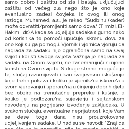
samo dobro i zaštitu od zla i belaja, uključujući
zaštitu od većeg zla nego što je ono koje
eventualno zadesi čovjeka iz ovog ili onog
razloga. Muhamed, a.s., je rekao: "Sudbinu (kader)
može odvratiti/promijeniti samo dova." (Tirmizi, El-
Hakim i dr.) A kada se udjeljuje sadaka sigurno neko
od korisnika te pomoći upućuje iskrenu dovu za
one koji su ga pomogli. Vjernik i vjernica vjeruju da
nagrada za sadaku nije ograničena samo na Ovaj
svijet i koristi Ovoga svijeta. Važnija je nagrada za
sadaku na Onom svijetu, ne zanemarujući ni njene
koristi na Ovom svijetu. S druge strane, moguće je
taj slučaj razumijevati i kao svojevrsno iskušenje
koje treba pokazati koliko je vjernik/ca iskren/a u
svom vjerovanju i uporan/na u činjenju dobrih djela
bez obzira na trenutačne prepreke i kušnje, a
koliko je podložan/na sujevjerju i šejtanskom
navođenju na pogrješno izvođenje zaključaka. U
svakom slučaju, eventualne neprijatnosti koje Vam
se dese toga dana nisu prouzrokovane
udjeljivanjem sadake. U hadisu se navodi: "Znaj da
ono što te je pogodilo, nije te moglo zaobići, a