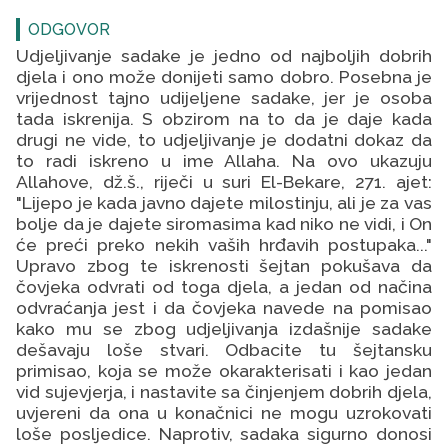
ODGOVOR
Udjeljivanje sadake je jedno od najboljih dobrih
djela i ono može donijeti samo dobro. Posebna je
vrijednost tajno udijeljene sadake, jer je osoba
tada iskrenija. S obzirom na to da je daje kada
drugi ne vide, to udjeljivanje je dodatni dokaz da
to radi iskreno u ime Allaha. Na ovo ukazuju
Allahove, dž.š., riječi u suri El-Bekare, 271. ajet:
"Lijepo je kada javno dajete milostinju, ali je za vas
bolje da je dajete siromasima kad niko ne vidi, i On
će preći preko nekih vaših hrđavih postupaka..."
Upravo zbog te iskrenosti šejtan pokušava da
čovjeka odvrati od toga djela, a jedan od načina
odvraćanja jest i da čovjeka navede na pomisao
kako mu se zbog udjeljivanja izdašnije sadake
dešavaju loše stvari. Odbacite tu šejtansku
primisao, koja se može okarakterisati i kao jedan
vid sujevjerja, i nastavite sa činjenjem dobrih djela,
uvjereni da ona u konačnici ne mogu uzrokovati
loše posljedice. Naprotiv, sadaka sigurno donosi