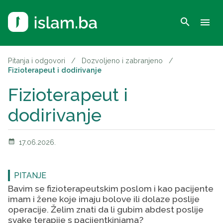
search
menu
Pitanja i odgovori
/
Dozvoljeno i zabranjeno
/
Fizioterapeut i dodirivanje
Fizioterapeut i
dodirivanje
calendar_month
17.06.2026.
PITANJE
Bavim se fizioterapeutskim poslom i kao pacijente
imam i žene koje imaju bolove ili dolaze poslije
operacije. Želim znati da li gubim abdest poslije
svake terapije s pacijentkinjama?