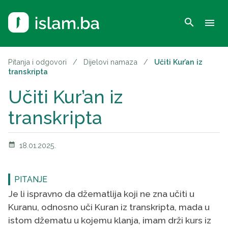
search
menu
Pitanja i odgovori
/
Dijelovi namaza
/
Učiti Kur’an iz
transkripta
Učiti Kur’an iz
transkripta
calendar_month
18.01.2025.
PITANJE
Je li ispravno da džematlija koji ne zna učiti u
Kuranu, odnosno uči Kuran iz transkripta, mada u
istom džematu u kojemu klanja, imam drži kurs iz