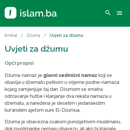
search
menu
Ilmihal
/
Džuma
/
Uvjeti za džumu
Uvjeti za džumu
Opći propisi
Džuma-namaz je
glavni sedmični namaz
koji se
obavlja u džematu petkom u vrijeme podne-namaza
kojeg zamjenjuje taj dan. Džumom se smatra
održavanje hutbe i klanjanje dva rekata namaza u
džematu, a naređena je desetim i jedanaestim
kur'anskim ajetom sure El-Džumua.
Džuma je obavezna svakom punoljetnom muslimanu,
dok muslimanke nemaju obavezu, ali ako bi klanjale