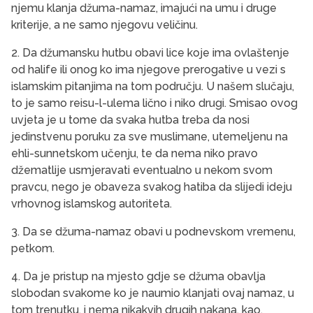
njemu klanja džuma-namaz, imajući na umu i druge
kriterije, a ne samo njegovu veličinu.
2. Da džumansku hutbu obavi lice koje ima ovlaštenje
od halife ili onog ko ima njegove prerogative u vezi s
islamskim pitanjima na tom području. U našem slučaju,
to je samo reisu-l-ulema lično i niko drugi. Smisao ovog
uvjeta je u tome da svaka hutba treba da nosi
jedinstvenu poruku za sve muslimane, utemeljenu na
ehli-sunnetskom učenju, te da nema niko pravo
džematlije usmjeravati eventualno u nekom svom
pravcu, nego je obaveza svakog hatiba da slijedi ideju
vrhovnog islamskog autoriteta.
3. Da se džuma-namaz obavi u podnevskom vremenu,
petkom.
4. Da je pristup na mjesto gdje se džuma obavlja
slobodan svakome ko je naumio klanjati ovaj namaz, u
tom trenutku, i nema nikakvih drugih nakana, kao,