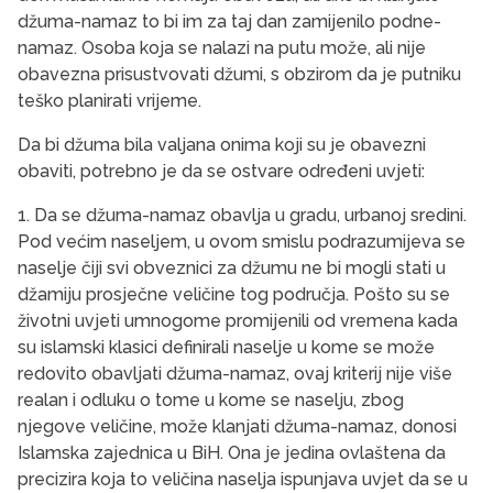
džuma-namaz to bi im za taj dan zamijenilo podne-
namaz. Osoba koja se nalazi na putu može, ali nije
obavezna prisustvovati džumi, s obzirom da je putniku
teško planirati vrijeme.
Da bi džuma bila valjana onima koji su je obavezni
obaviti, potrebno je da se ostvare određeni uvjeti:
1. Da se džuma-namaz obavlja u gradu, urbanoj sredini.
Pod većim naseljem, u ovom smislu podrazumijeva se
naselje čiji svi obveznici za džumu ne bi mogli stati u
džamiju prosječne veličine tog područja. Pošto su se
životni uvjeti umnogome promijenili od vremena kada
su islamski klasici definirali naselje u kome se može
redovito obavljati džuma-namaz, ovaj kriterij nije više
realan i odluku o tome u kome se naselju, zbog
njegove veličine, može klanjati džuma-namaz, donosi
Islamska zajednica u BiH. Ona je jedina ovlaštena da
precizira koja to veličina naselja ispunjava uvjet da se u