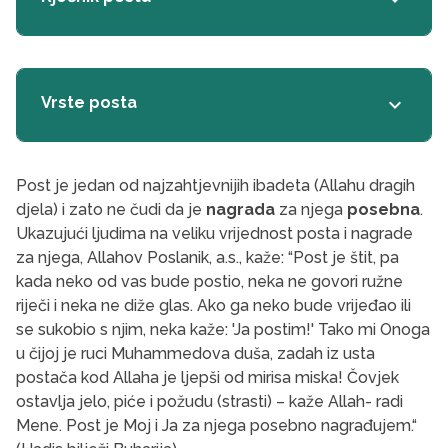
Vrste posta
keyboard_arrow_down
Post je jedan od najzahtjevnijih ibadeta (Allahu dragih
djela) i zato ne čudi da je
nagrada
za njega
posebna
.
Ukazujući ljudima na veliku vrijednost posta i nagrade
za njega, Allahov Poslanik, a.s., kaže: “Post je štit, pa
kada neko od vas bude postio, neka ne govori ružne
riječi i neka ne diže glas. Ako ga neko bude vrijeđao ili
se sukobio s njim, neka kaže: 'Ja postim!' Tako mi Onoga
u čijoj je ruci Muhammedova duša, zadah iz usta
postača kod Allaha je ljepši od mirisa miska! Čovjek
ostavlja jelo, piće i požudu (strasti) – kaže Allah- radi
Mene. Post je Moj i Ja za njega posebno nagrađujem.“