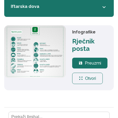
Iftarska dova
keyboard_arrow_down
Infografike
Rječnik
posta
Preuzmi
save
zoom_out_map
Otvori