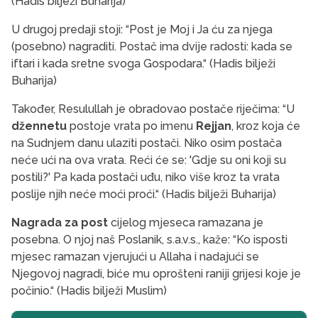
(Hadis bilježi Buharija)
U drugoj predaji stoji: “Post je Moj i Ja ću za njega
(posebno) nagraditi. Postač ima dvije radosti: kada se
iftari i kada sretne svoga Gospodara.“ (Hadis bilježi
Buharija)
Također, Resulullah je obradovao postače riječima: “U
džennetu
postoje vrata po imenu
Rejjan
, kroz koja će
na Sudnjem danu ulaziti postači. Niko osim postača
neće ući na ova vrata. Reći će se: 'Gdje su oni koji su
postili?' Pa kada postači uđu, niko više kroz ta vrata
poslije njih neće moći proći.“ (Hadis bilježi Buharija)
Nagrada za post
cijelog mjeseca ramazana je
posebna. O njoj naš Poslanik, s.a.v.s., kaže: “Ko isposti
mjesec ramazan vjerujući u Allaha i nadajući se
Njegovoj nagradi, biće mu oprošteni raniji grijesi koje je
počinio.“ (Hadis bilježi Muslim)