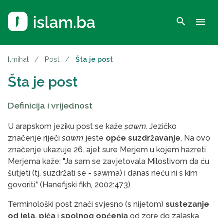
search
menu
Ilmihal
/
Post
/
Šta je post
Šta je post
Definicija i vrijednost
U arapskom jeziku post se kaže
ṣawm
. Jezičko
značenje riječi
sawm
jeste
opće suzdržavanje
. Na ovo
značenje ukazuje 26. ajet sure Merjem u kojem hazreti
Merjema kaže: "Ja sam se zavjetovala Milostivom da ću
šutjeti (tj. suzdržati se - sawma) i danas neću ni s kim
govoriti." (Hanefijski fikh, 2002:473)
Terminološki post znači svjesno (s nijetom)
sustezanje
od jela, pića
i
spolnog općenja
od zore do zalaska