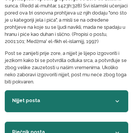
sunca. (Redd al-muhtar, 1423h:328) Svi islamski učenjaci
pored ova tri osnovna prohtjeva uz njih dodaju "ono što
je u kategoriji jela i pića", a misli se na određene
prohtjeve na koje su se ljudi navikli, mada ne spadaju u
hranu i piće kao duhan i slično. (Propisi o postu,
2001:101; Medžma' el-fikh el-islamijj, 1997)
Post se zanijeti prije zore, a nijjet je lijepo izgovoriti i
jezikom kako bi se potvrdila odluka srca, a potvrđuje se
zbog velike zauzetosti u našim vremenima. Ukoliko
neko zaboravi izgovoriti nijjet, post mu neće zbog toga
biti pokvaren.
Nijjet posta
keyboard_arrow_down
Rječnik posta
keyboard_arrow_down