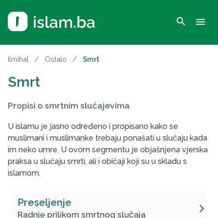
search
menu
Ilmihal
/
Ostalo
/
Smrt
Smrt
Propisi o smrtnim slučajevima
U islamu je jasno određeno i propisano kako se
muslimani i muslimanke trebaju ponašati u slučaju kada
im neko umre. U ovom segmentu je objašnjena vjerska
praksa u slučaju smrti, ali i običaji koji su u skladu s
islamom.
Preseljenje
Radnje prilikom smrtnog slučaja