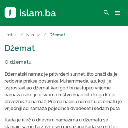
search
menu
Ilmihal
/
Namaz
/
Džemat
Džemat
O džematu
Džematski namaz je pritvrđeni sunnet, što znači da je
redovna praksa poslanika Muhammeda, a.s. koji je
uspostavljao džemat kad god bi nastupilo vrijeme
namaza i ako je u svom društvu imao bilo koga ko je
obveznik za namaz. Prema hadisu namaz u džematu je
vrijedniji od namaza pojedinca dvadeset i sedam puta.
Kada je riječ o dnevnim namazima u džematu se
klanjaju samo farzovi, osim ramazana kada se može i