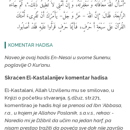
"أَسْأَلُ اللهَ مُعَافَاتَهُ وَ مَغْفِرَتَهُ، وَ إِنَّ أُمَّتِى لاَ تُطِيقُ ذَلِكَ."، ثُمَّ جَاءَهُ
الرَّابِعَةَ، فَقَالَ: "إِنَّ اللهَ – عَزَّ وَ جَلَّ– يَأْمُرُكَ أَنْ تُقْرِىءَ أُمَّتَكَ
القُرْآنَ عَلَى سَبْعَةِ أَ حْرُفٍ، فَأَيَّمَا حَرْفٍ قَرَأُوا عَلَيْهِ فَقَدْ أَصَابُوا.
KOMENTAR HADISA
Naveo je ovaj hadis En-Nesai u svome Sunenu,
poglavlje O Kur’anu.
Skraćen El-Kastalanijev komentar hadisa
El-Kastalani, Allah Uzvišenu mu se smilovao, u
Knjizi o početku stvaranja, 5.džuz, str.271,
komentirao je hadis
koji se prenosi od Ibn ‘Abbasa,
r.a., u kojem je Allahov Poslanik, s.a.v.s., rekao: -
Naredio mi je Džibril da učim na jedan harf, pa
nisam prestao tražiti da poveća sve dok nije završio