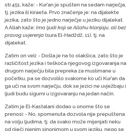
str.451, kaže: - Kur’an je spušten na sedam narječja,
tj. jezika ili kiraeta. Prvo značenje je: na dijalekte
jezika, zato što je jedno narječje u jeziku dijalekat.
A Allah kaže:
Ima ljudi koji se Allahu klanjaju, ali bez
pravog uvjerenja
(sura El-Hadždž, 11), tj. na
dijalekat.
Zatim on veli: - Došla je na to olakšica, zato što je
različitost jezika i teškoća njegovog izgovaranja na
drugom narječju bila prepreka za muslimane u
početku, pa se dozvolilo svakome ko uči Kur’an da
ga uči na svom narječju, dok se jezici ne uvježbaju i
ljudi budu sigurni u izgovaranju na jedan način.
Zatim je El-Kastalani dodao u onome što se
prenosi: - No, spomenuta dozvola nije prepuštena
na volju ljudima, tj. da svako može mijenjati neku
od riječi njenim sinonimom u svom jeziku, nego se