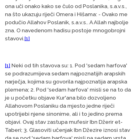
ona uči onako kako se čulo od Poslanika, s.a.v.s.,
na što ukazuju riječi Omera i Hišama: - Ovako me
podučio Allahov Poslanik, s.a.v.s.. A Allah najbolje
zna. O navedenom hadisu postoje mnogobrojni
stavovi.
[1]
[1]
Neki od tih stavova su: 1. Pod 'sedam harfova'
se podrazumijeva sedam najpoznatijih arapskih
narječja, kojima su govorila najpoznatija arapska
plemena; 2. Pod 'sedam harfova' misli se na to da
je u početku objave Kur'ana bilo dozvoljeno
Allahovom Poslaniku da mjesto jedne riječi
upotrijebi njene sinonime, ali i to jedino prema
objavi. Ovaj stav zastupa mufesir Ibn Džerir et-
Taberi; 3. Glasoviti učenjak Ibn Džezire iznosi stav
da se pod 'sedam harfova' misli na sedam vrsta