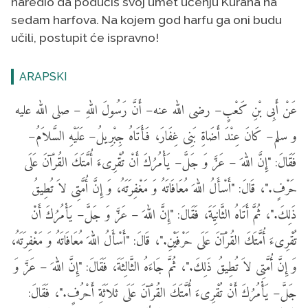
naredio da podučiš svoj umet učenju Kurana na
sedam harfova. Na kojem god harfu ga oni budu
učili, postupit će ispravno!
ARAPSKI
عَنْ أَبِى بْنِ كَعْبٍ– رضى الله عنه– أَنَّ رَسُولَ اللهِ – صلى الله عليه
و سلم– كَانَ عِنْدَ أَضَاةِ بَنِى غِفَارَ، فَأَتَاهُ جِبْرِيلُ– عَلَيْهِ السَّلاَمُ–
فَقَالَ: "إِنَّ اللهَ – عَزَّ وَ جَلَّ– يَأْمُرُكَ أَنْ تُقْرِىءَ أُمَّتَكَ القُرْآنَ عَلَى
حَرْفٍ."، قَالَ: "أَسْأَلُ اللهَ مُعَافَاتَهُ وَ مَغْفِرَتَهُ، وَ إِنَّ أُمَّتِى لاَ تُطِيقُ
ذَلِكَ."، ثُمَّ أَتَاهُ الثَّانِيَةَ، فَقَالَ: "إِنَّ اللهَ – عَزَّ وَ جَلَّ– يَأْمُرُكَ أَنْ
تُقْرِىءَ أُمَّتَكَ القُرْآنَ عَلَى حَرْفَيْنِ."، قَالَ: "أَسْأَلُ اللهَ مُعَافَاتَهُ وَ مَغْفِرَتَهُ،
وَ إِنَّ أُمَّتِى لاَ تُطِيقُ ذَلِكَ."، ثُمَّ جَاءَهُ الثَّالِثَةَ، فَقَالَ: "إِنَّ اللهَ – عَزَّ وَ
جَلَّ– يَأْمُرُكَ أَنْ تُقْرِىءَ أُمَّتَكَ القُرْآنَ عَلَى ثَلاَثَةِ أَحْرُفٍ."، فَقَالَ: