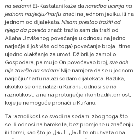
na sedam!
El-Kastalani kaže da
naredba učenja na
jednom narječju/harfu
znači na jednom jeziku, ili na
jednom od dijalekata.
Nisam prestao tražiti od
njega da poveća
znači: tražio sam da traži od
Allaha Uzvišenog povećanje u odnosu na jedno
narječje (i još više od toga) povećanje broja i time
ujedno olakšanje za umet. Džibril je zamolio
Gospodara, pa mu je On povećavao broj,
sve dok
nije završio na sedam!
Nije namjera da se u jednom
narječju/harfu nalazi sedam dijalekata. Razlika,
ukoliko se ona nalazi u Kur’anu, odnosi se na
raznolikost, a ne na proturječje i kontradiktornost,
koje je nemoguće pronaći u Kur’anu.
Ta raznolikost se svodi na sedam, zbog toga što
se ili odnosi na hareketa, bez promjene u značenju
ili formi, kao što je البخل i البخل te obuhvata oba