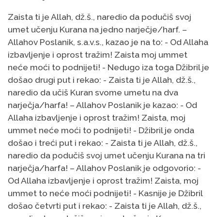
Zaista ti je Allah, dž.š., naredio da podučiš svoj
umet učenju Kurana na jedno narječje/harf. –
Allahov Poslanik, s.a.v.s., kazao je na to: - Od Allaha
izbavljenje i oprost tražim! Zaista moj ummet
neće moći to podnijeti! - Nedugo iza toga Džibril je
došao drugi put i rekao: - Zaista ti je Allah, dž.š.,
naredio da učiš Kuran svome umetu na dva
narječja/harfa! – Allahov Poslanik je kazao: - Od
Allaha izbavljenje i oprost tražim! Zaista, moj
ummet neće moći to podnijeti! - Džibril je onda
došao i treći put i rekao: - Zaista ti je Allah, dž.š.,
naredio da podučiš svoj umet učenju Kurana na tri
narječja/harfa! – Allahov Poslanik je odgovorio: -
Od Allaha izbavljenje i oprost tražim! Zaista, moj
ummet to neće moći podnijeti! - Kasnije je Džibril
došao četvrti put i rekao: - Zaista ti je Allah, dž.š.,