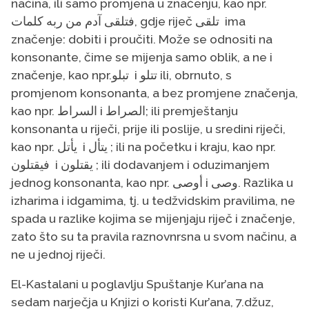
načina, ili samo promjena u značenju, kao npr.
فتلقى آدم من ربه كلمات, gdje riječ تلقى ima
značenje: dobiti i proučiti. Može se odnositi na
konsonante, čime se mijenja samo oblik, a ne i
značenje, kao npr.تبلو i تتلو ili, obrnuto, s
promjenom konsonanta, a bez promjene značenja,
الصراط; ili premještanju
kao npr. السراط i
konsonanta u riječi, prije ili poslije, u sredini riječi,
kao npr. يأتل i يتأل ; ili na početku i kraju, kao npr.
فيقتلون i يقتلون ; ili dodavanjem i oduzimanjem
jednog konsonanta, kao npr. أوصى i وصى. Razlika u
izharima i idgamima, tj. u tedžvidskim pravilima, ne
spada u razlike kojima se mijenjaju riječ i značenje,
zato što su ta pravila raznovnrsna u svom načinu, a
ne u jednoj riječi.
El-Kastalani u poglavlju Spuštanje Kur’ana na
sedam narječja u Knjizi o koristi Kur’ana, 7.džuz,