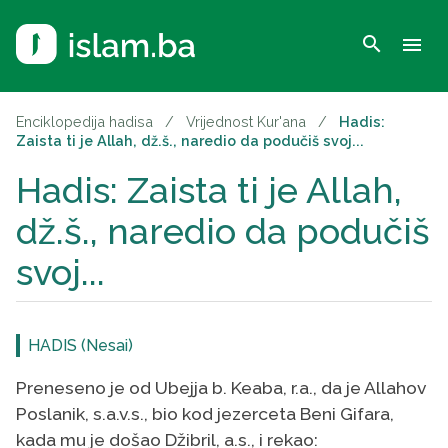
search
menu
Enciklopedija hadisa
/
Vrijednost Kur'ana
/
Hadis:
Zaista ti je Allah, dž.š., naredio da podučiš svoj...
Hadis: Zaista ti je Allah,
dž.š., naredio da podučiš
svoj...
HADIS (Nesai)
Preneseno je od Ubejja b. Keaba, r.a., da je Allahov
Poslanik, s.a.v.s., bio kod jezerceta Beni Gifara,
kada mu je došao Džibril, a.s., i rekao: