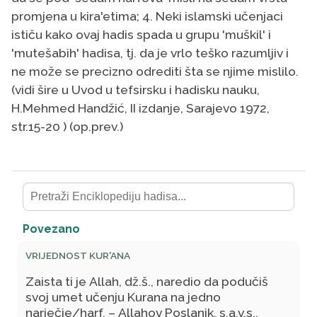
promjena u kira'etima; 4. Neki islamski učenjaci
ističu kako ovaj hadis spada u grupu 'muškil' i
'mutešabih' hadisa, tj. da je vrlo teško razumljiv i
ne može se precizno odrediti šta se njime mislilo.
(vidi šire u Uvod u tefsirsku i hadisku nauku,
H.Mehmed Handžić, II izdanje, Sarajevo 1972,
str.15-20 ) (op.prev.)
Povezano
VRIJEDNOST KUR'ANA
Zaista ti je Allah, dž.š., naredio da podučiš
svoj umet učenju Kurana na jedno
narječje/harf. – Allahov Poslanik, s.a.v.s.,