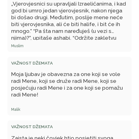
„Vjerovjesnici su upravljali Izraelićanima, i kad
god bi umro jedan vjerovjesnik, nakon njega
bi došao drugi. Međutim, poslije mene neće
biti vjerovjesnika, ali će biti halife, i bit će ih
mnogo.” “Pa šta nam naređuješ
(u vezi s
njima)
?”, upitaše ashabi. “Održite zakletvu
datu prvom, a potom svima sljedećima, i
Muslim
dajte im njihovo pravo, a Allah će njih pitati za
ono što im je povjerio na čuvanje”, reče
VAŽNOST DŽEMATA
Poslanik.
Moja ljubav je obavezna za one koji se vole
radi Mene, koji se druže radi Mene, koji se
posjećuju radi Mene i za one koji se pomažu
radi Mene!
Malik
VAŽNOST DŽEMATA
Zaista je neki čovjek htio posjetiti svoga