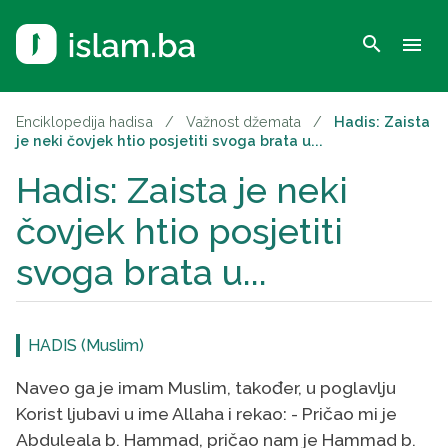
search
menu
Enciklopedija hadisa
/
Važnost džemata
/
Hadis: Zaista
je neki čovjek htio posjetiti svoga brata u...
Hadis: Zaista je neki
čovjek htio posjetiti
svoga brata u...
HADIS (Muslim)
Naveo ga je imam Muslim, također, u poglavlju
Korist ljubavi u ime Allaha i rekao: - Pričao mi je
Abduleala b. Hammad, pričao nam je Hammad b.