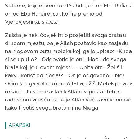
Seleme, koji je prenio od Sabita, on od Ebu Rafia, a
on od Ebu Hurejre, r.a., koji je prenio od
Vjerovjesnika, s.a.v.s.:
Zaista je neki čovjek htio posjetiti svoga brata u
drugom mjestu, pa je Allah postavio kao zasjedu
na njegovom putu meleka koji ga je upitao: - Kuda
si se uputio? - Odgovorio je on: - Hoću do svoga
brata koji je u ovom mjestu. - Upita on: - Želiš li
kakvu korist od njega!? – On je odgovorio: - Ne!
Osim što ga volim u ime Allaha, dž.š. Melek je tada
rekao: - Ja sam izaslanik Allahov, poslat tebi s
radosnom viješću da te je Allah već zavolio onako
kako ti voliš svoga brata u ime Njega
ARAPSKI