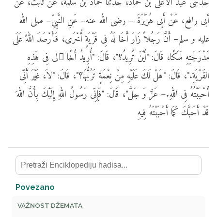
حدثنى عبد الأعلى بن حماد، حدثنا حماد بن سلمة، عن ثابت، عن
أبى رافع، عَنْ أَبِى هُرَيْرَةَ – رضى الله عنه– عَنِ النَّبِىِّ– صلى الله
عليه و سلم– أَنَّ رَجُلاً زَارَ أَخَا لَهُ فِى قَرْيَةٍ أُخْرَى، فَأَرْصَدَ اللهُ عَلَى
مَدْرَجَتِهِ مَلَكًا، قَالَ: "أَيْنَ تُرِيدُ؟"، قَالَ: "أُرِيدُ أَخًا ِلى فِى هَذِهِ
القَرْيَةِ."، قَالَ: "هَلْ لَكَ عَلَيْهِ مِنْ نِعْمَةٍ تَرُبُّهَا؟"، قَالَ: "لاَ، غَيْرَ أَنِّى
أَحْبَبْتُهُ فِى اللهِ.– عَزَّ وَ جَلَّ"، قَالَ: "فَإِنِّى رَسُولُ اللهِ إِلَيْكَ بِأَنَّ اللهَ
قَدْ أَحَبَّكَ كَمَا أَحْبَبْتَهُ فِيهِ
Povezano
VAŽNOST DŽEMATA