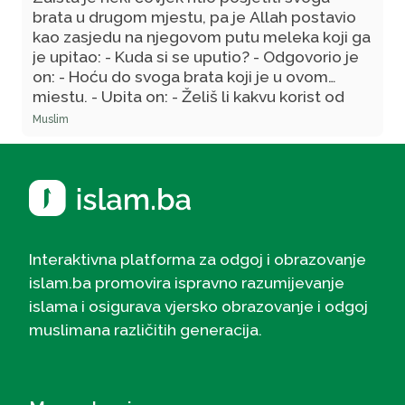
brata u drugom mjestu, pa je Allah postavio
kao zasjedu na njegovom putu meleka koji ga
je upitao: - Kuda si se uputio? - Odgovorio je
on: - Hoću do svoga brata koji je u ovom
mjestu. - Upita on: - Želiš li kakvu korist od
njega!? – On je odgovorio: - Ne! Osim što ga
Muslim
volim u ime Allaha, dž.š. Melek je tada rekao:
- Ja sam izaslanik Allahov, poslat tebi s
radosnom viješću da te je Allah već zavolio
onako kako ti voliš svoga brata u ime Njega
Interaktivna platforma za odgoj i obrazovanje
islam.ba promovira ispravno razumijevanje
islama i osigurava vjersko obrazovanje i odgoj
muslimana različitih generacija.