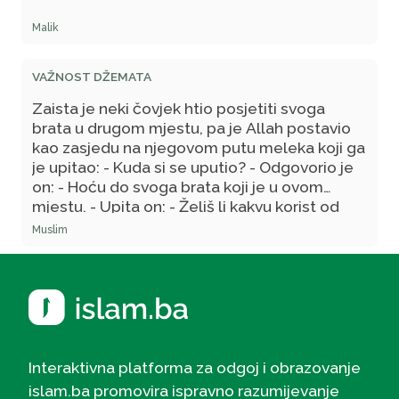
Malik
VAŽNOST DŽEMATA
Zaista je neki čovjek htio posjetiti svoga
brata u drugom mjestu, pa je Allah postavio
kao zasjedu na njegovom putu meleka koji ga
je upitao: - Kuda si se uputio? - Odgovorio je
on: - Hoću do svoga brata koji je u ovom
mjestu. - Upita on: - Želiš li kakvu korist od
njega!? – On je odgovorio: - Ne! Osim što ga
Muslim
volim u ime Allaha, dž.š. Melek je tada rekao:
- Ja sam izaslanik Allahov, poslat tebi s
radosnom viješću da te je Allah već zavolio
onako kako ti voliš svoga brata u ime Njega
Interaktivna platforma za odgoj i obrazovanje
islam.ba promovira ispravno razumijevanje