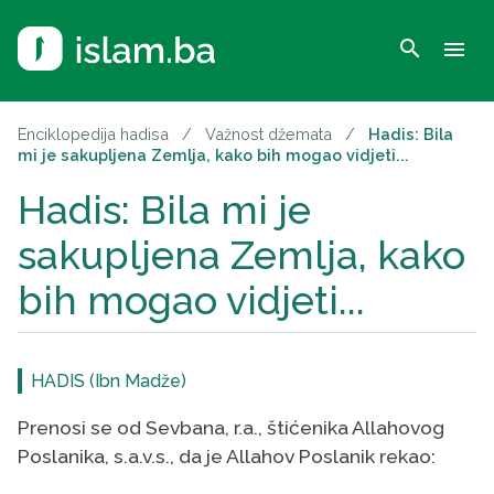
search
menu
Enciklopedija hadisa
/
Važnost džemata
/
Hadis: Bila
mi je sakupljena Zemlja, kako bih mogao vidjeti...
Hadis: Bila mi je
sakupljena Zemlja, kako
bih mogao vidjeti...
HADIS (Ibn Madže)
Prenosi se od Sevbana, r.a., štićenika Allahovog
Poslanika, s.a.v.s., da je Allahov Poslanik rekao: