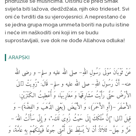
pridružile se mušricima. Uistinu će pred Smak
svijeta biti lažova, dedždžala, njih oko trideset. Svi
oni će tvrditi da su vjerovjesnici. A neprestano će
se jedna grupa moga ummeta boriti na putu istine
i neće im naškoditi oni koji im se budu
suprostavljali, sve dok ne dođe Allahova odluka!
ARAPSKI
عَنْ ثَوْبَانَ مَوْلَى رَسُولِ اللهِ– صلى الله عليه و سلم– و رضى الله
عنه– أَنَّ رَسُولَ اللهِ– صلى الله عليه و سلم– قَالَ: "زُوِيَتْ ِلىَ
الأَرْضُ حَتَّى رَأَيْتُ مَشَارِقَهَا وَ مَغَارِبَهَا، وَ أُعْطِيتُ الكَنْزَيْنِ:
الأَصْفَرَ –(أَوِ الأَحْمَرَ)، وَ الأَبْيَضَ (يَعْنِى الذَّهَبَ وَ الفِضَّةَ)– وَ
قِيلَ ِلى: "إِنَّ مُلْكَكَ إِلَى حَيْثُ زُوِىَ لَكَ."، وَ إِنِّى سَأَلْتُ اللهَ –
عَزَّ وَ جَلَّ– ثَلاَثاً: أَنْ لاَ يُسَلِّطَ عَلَى أُمَّتِى جُوعًا فَيُهْلِكَهُمْ بِهِ عَامَّةً، وَ