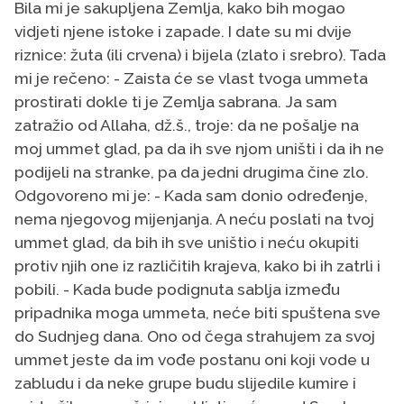
Bila mi je sakupljena Zemlja, kako bih mogao
vidjeti njene istoke i zapade. I date su mi dvije
riznice: žuta (ili crvena) i bijela (zlato i srebro). Tada
mi je rečeno: - Zaista će se vlast tvoga ummeta
prostirati dokle ti je Zemlja sabrana. Ja sam
zatražio od Allaha, dž.š., troje: da ne pošalje na
moj ummet glad, pa da ih sve njom uništi i da ih ne
podijeli na stranke, pa da jedni drugima čine zlo.
Odgovoreno mi je: - Kada sam donio određenje,
nema njegovog mijenjanja. A neću poslati na tvoj
ummet glad, da bih ih sve uništio i neću okupiti
protiv njih one iz različitih krajeva, kako bi ih zatrli i
pobili. - Kada bude podignuta sablja između
pripadnika moga ummeta, neće biti spuštena sve
do Sudnjeg dana. Ono od čega strahujem za svoj
ummet jeste da im vođe postanu oni koji vode u
zabludu i da neke grupe budu slijedile kumire i