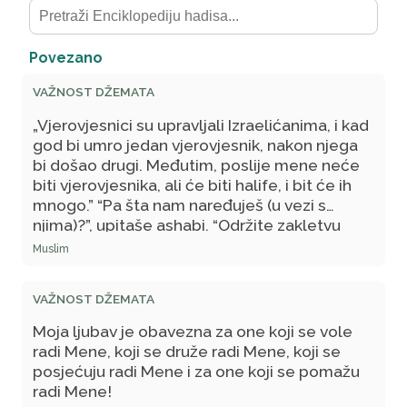
Povezano
VAŽNOST DŽEMATA
„Vjerovjesnici su upravljali Izraelićanima, i kad
god bi umro jedan vjerovjesnik, nakon njega
bi došao drugi. Međutim, poslije mene neće
biti vjerovjesnika, ali će biti halife, i bit će ih
mnogo.” “Pa šta nam naređuješ
(u vezi s
njima)
?”, upitaše ashabi. “Održite zakletvu
datu prvom, a potom svima sljedećima, i
Muslim
dajte im njihovo pravo, a Allah će njih pitati za
ono što im je povjerio na čuvanje”, reče
VAŽNOST DŽEMATA
Poslanik.
Moja ljubav je obavezna za one koji se vole
radi Mene, koji se druže radi Mene, koji se
posjećuju radi Mene i za one koji se pomažu
radi Mene!