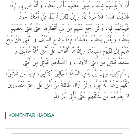
أَنْ لاَ يَلْبِسَهُمْ شِيَعًا وَ يُذِيقَ بَعْضَهُمْ بَأْسَ بَعْضًا، وَ أَنَّهُ قِيلَ لِى: "إِذَا
قَضَيْتُ قَضَاءً فَلاَ مَرَدَّ لَهُ، وَ إِنِّى َلنْ أُسَلِّطَ عَلَى أُمَّتِكَ جُوعًا
فَيُهْلِكَهُمْ فِيهِ، وَ لَنْ أَجْمَعَ عَلَيْهِمْ مِنْ بَيْنِ أَقْطَارِهَا حَتَّى يُفْنِىَ بَعْضَهُمْ
بَعْضًا، وَ يَقْتُلَ بَعَضَهُمْ بَعْضًا."، فَإِذَا وُضِعَ السَّيْفُ فِى أَمَّتِى فَلَنْ يُرْفَعَ
عَنْهُمْ إِلَى َيوْمِ القِيَامَةِ، وَ إِنَّ مِمَّا أَتَخَوَّفُ عَلَى أُمَّتِى أَئِمَّةً مُضَلِّينَ وَ
سَتَعْبَدُ قَبَائِلُ مِنْ أُمَّتِى الأَوْثاَنَ، و َسَتَلْحَقُ قَبَائِلُ مِنْ أُمَّتِى
بِالمُشْرِكِينَ، وَ إِنَّ بَيْنَ يَدَىِ السَّاعَةِ دَجَّالِينَ كَذَّابِينَ، قَرِيبًا مِنْ ثَلاَثِينَ،
كُلُّهُمْ يَزْعُمُ أَنَّهُ نَبِىٌّ، وَ لَنْ تَزَالَ طَائِفَةٌ مِنْ أُمَّتِى عَلَى الحَقِّ مَنْصُورِينَ
لاَ يَضُرُّهُمْ مَنْ خَالَفَهُمْ حَتَّى يَأْتِى أَمْرُ اللهِ
KOMENTAR HADISA