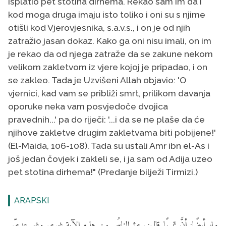
isplatio pet stotina dirhema. Rekao sam im da i
kod moga druga imaju isto toliko i oni su s njime
otišli kod Vjerovjesnika, s.a.v.s., i on je od njih
zatražio jasan dokaz. Kako ga oni nisu imali, on im
je rekao da od njega zatraže da se zakune nekom
velikom zakletvom iz vjere kojoj je pripadao, i on
se zakleo. Tada je Uzvišeni Allah objavio: 'O
vjernici, kad vam se približi smrt, prilikom davanja
oporuke neka vam posvjedoče dvojica
pravednih...' pa do riječi: '...i da se ne plaše da će
njihove zakletve drugim zakletvama biti pobijene!'
(El-Maida, 106-108). Tada su ustali Amr ibn el-As i
još jedan čovjek i zakleli se, i ja sam od Adija uzeo
pet stotina dirhema!" (Predanje bilježi Tirmizi.)
ARAPSKI
وله أيضًا: أنَّ تميمًا قال: برئ الناسُ من هذه الآية غيري وغير عديٍّ