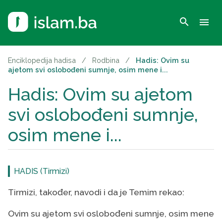
search
menu
Enciklopedija hadisa
/
Rodbina
/
Hadis: Ovim su
ajetom svi oslobođeni sumnje, osim mene i...
Hadis: Ovim su ajetom
svi oslobođeni sumnje,
osim mene i...
HADIS (Tirmizi)
Tirmizi, također, navodi i da je Temim rekao:
Ovim su ajetom svi oslobođeni sumnje, osim mene