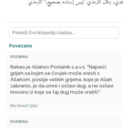
عديّ. وقال الترمذي: ليس إسنادهُ بصحيحٍ." الترمذي
Povezano
RODBINA
Rekao je Allahov Poslanik s.a.v.s. "Najveći
grijeh sa kojim se čovjek može sresti s
Allahom, poslije velikih grijeha, koje je Allah
zabranio, je da umre i ostavi dug, a ne ostavi
imovinu iz koje se taj dug može vratiti."
Ebu Davud | 3342
RODBINA