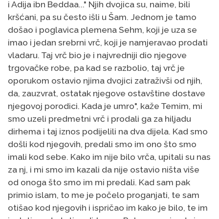
i Adija ibn Beddaa..." Njih dvojica su, naime, bili
kršćani, pa su često išli u Šam. Jednom je tamo
došao i poglavica plemena Sehm, koji je uza se
imao i jedan srebrni vrč, koji je namjeravao prodati
vladaru. Taj vrč bio je i najvredniji dio njegove
trgovačke robe, pa kad se razbolio, taj vrč je
oporukom ostavio njima dvojici zatraživši od njih,
da, zauzvrat, ostatak njegove ostavštine dostave
njegovoj porodici. Kada je umro", kaže Temim, mi
smo uzeli predmetni vrč i prodali ga za hiljadu
dirhema i taj iznos podijelili na dva dijela. Kad smo
došli kod njegovih, predali smo im ono što smo
imali kod sebe. Kako im nije bilo vrča, upitali su nas
za nj, i mi smo im kazali da nije ostavio ništa više
od onoga što smo im mi predali. Kad sam pak
primio islam, to me je počelo proganjati, te sam
otišao kod njegovih i ispričao im kako je bilo, te im