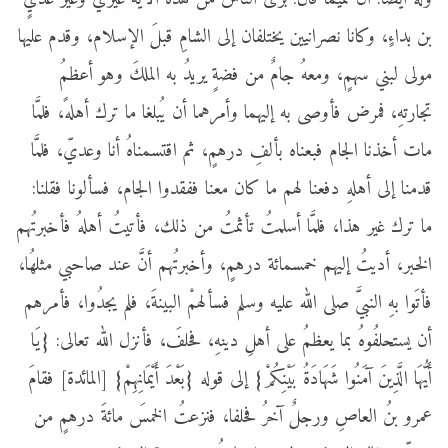
بن بداءٍ، وكانا نصرانيين يختلفان إلى الشامِ قبلَ الإسلام، وقدم عليها
مولى لبني سهمٍ، ومعهُ جامٌ من فضةٍ يريدُ به الملكَ وهو أعظمُ
تجارتهِ، فمرض فأوصى به إليهما وأمرهما أن يُبلغا ما ترك أهلهً، فلمَّا
مات أخذنا الجام فبعناه بألفِ درهمٍ، ثم اقتسمناهُ أنا وعديّ، فلمَّا
قدمنا إلى أهلهِ دفعنا لهم ما كان معنا ففقدوا الجام، فسألونا فقلنا:
ما ترك غير هذا، فلمَّا أسلمتُ تأثمتُ من ذلك، فأتيتُ أهلهُ فأخبرتُهم
الخبر، أديتُ إليهم خمسمائة درهمٍ، وأخبرتُهم أنَّ عند صاحبي مثلهُا،
فأتَوا بهِ النبيَّ صلى الله عليه وسلم فسألهمْ البينةَ، فلم يجدُوا، فأمرهم
أن يستحلفُوهُ بما يعظمُ على أهلِ دينهِ، فحلفَ، فأنزل الله تعالى: {يَا
أَيُّهَا الَّذِينَ آمَنُوا شَهَادَةُ بَيْنِكُمْ} إلى قوله {بَعْدَ أَيْمَانِهِمْ} [المائدة] فقامَ
عمرو بنُ العاصِ ورجلٌ آخرُ فحلفا، فنزعتُ الخمسَ مائةَ درهمٍ من